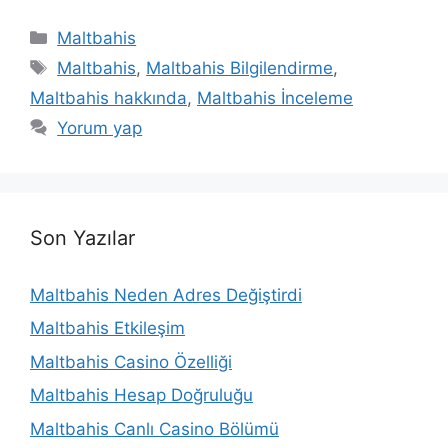
Kategoriler
Maltbahis
Etiketler
Maltbahis
,
Maltbahis Bilgilendirme
,
Maltbahis hakkında
,
Maltbahis İnceleme
Yorum yap
Son Yazılar
Maltbahis Neden Adres Değiştirdi
Maltbahis Etkileşim
Maltbahis Casino Özelliği
Maltbahis Hesap Doğruluğu
Maltbahis Canlı Casino Bölümü