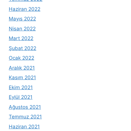
Haziran 2022
Mayıs 2022
Nisan 2022
Mart 2022
Şubat 2022
Ocak 2022
Aralık 2021
Kasım 2021
Ekim 2021
Eylül 2021
Ağustos 2021
Temmuz 2021
Haziran 2021