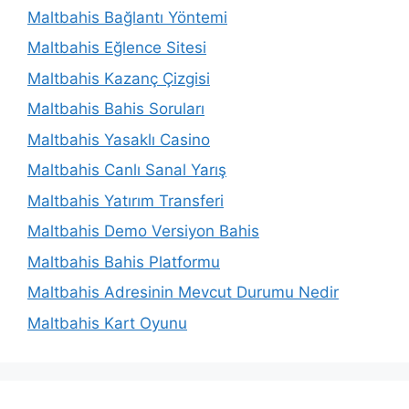
Maltbahis Bağlantı Yöntemi
Maltbahis Eğlence Sitesi
Maltbahis Kazanç Çizgisi
Maltbahis Bahis Soruları
Maltbahis Yasaklı Casino
Maltbahis Canlı Sanal Yarış
Maltbahis Yatırım Transferi
Maltbahis Demo Versiyon Bahis
Maltbahis Bahis Platformu
Maltbahis Adresinin Mevcut Durumu Nedir
Maltbahis Kart Oyunu