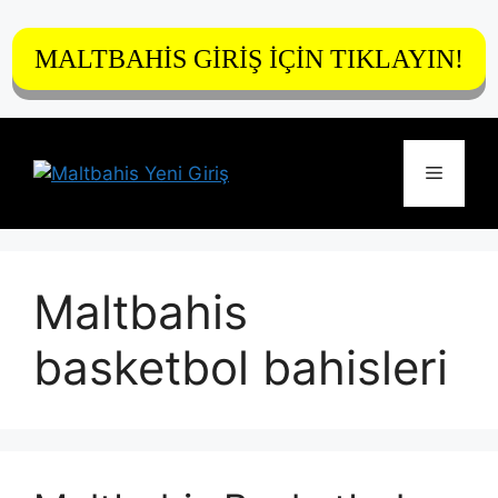
MALTBAHİS GİRİŞ İÇİN TIKLAYIN!
İçeriğe
atla
Menü
Maltbahis
basketbol bahisleri