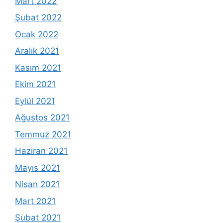
Mart 2022
Şubat 2022
Ocak 2022
Aralık 2021
Kasım 2021
Ekim 2021
Eylül 2021
Ağustos 2021
Temmuz 2021
Haziran 2021
Mayıs 2021
Nisan 2021
Mart 2021
Şubat 2021