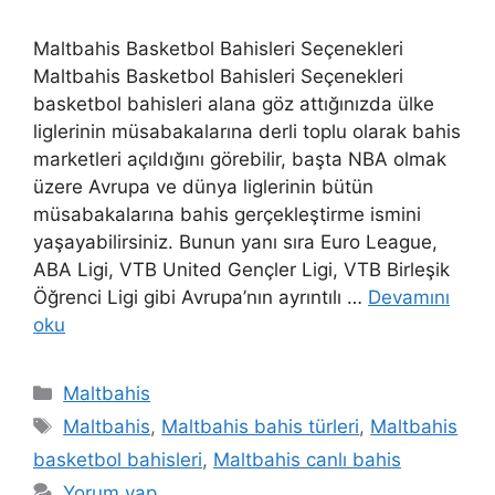
Maltbahis Basketbol Bahisleri Seçenekleri
Maltbahis Basketbol Bahisleri Seçenekleri
basketbol bahisleri alana göz attığınızda ülke
liglerinin müsabakalarına derli toplu olarak bahis
marketleri açıldığını görebilir, başta NBA olmak
üzere Avrupa ve dünya liglerinin bütün
müsabakalarına bahis gerçekleştirme ismini
yaşayabilirsiniz. Bunun yanı sıra Euro League,
ABA Ligi, VTB United Gençler Ligi, VTB Birleşik
Öğrenci Ligi gibi Avrupa’nın ayrıntılı …
Devamını
oku
Kategoriler
Maltbahis
Etiketler
Maltbahis
,
Maltbahis bahis türleri
,
Maltbahis
basketbol bahisleri
,
Maltbahis canlı bahis
Yorum yap