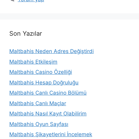
Son Yazılar
Maltbahis Neden Adres Değiştirdi
Maltbahis Etkileşim
Maltbahis Casino Özelliği
Maltbahis Hesap Doğruluğu
Maltbahis Canlı Casino Bölümü
Maltbahis Canlı Maçlar
Maltbahis Nasıl Kayıt Olabilirim
Maltbahis Oyun Sayfası
Maltbahis Şikayetlerini İncelemek