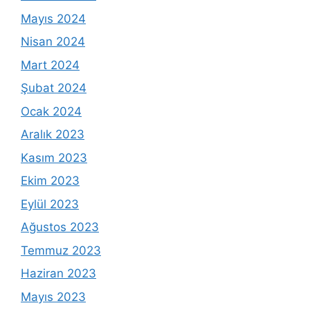
Mayıs 2024
Nisan 2024
Mart 2024
Şubat 2024
Ocak 2024
Aralık 2023
Kasım 2023
Ekim 2023
Eylül 2023
Ağustos 2023
Temmuz 2023
Haziran 2023
Mayıs 2023