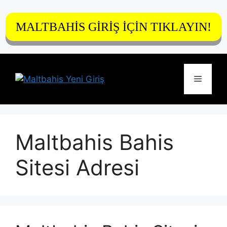
MALTBAHİS GİRİŞ İÇİN TIKLAYIN!
İçeriğe
atla
Menü
Maltbahis Bahis
Sitesi Adresi