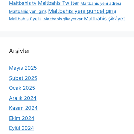
Maltbahis Twitter
Maltbahis tv
Maltbahis yeni adresi
Maltbahis yeni güncel giriş
Maltbahis yeni giriş
Maltbahis şikâyet
Maltbahis üyelik
Maltbahis şikayetvar
Arşivler
Mayıs 2025
Şubat 2025
Ocak 2025
Aralık 2024
Kasım 2024
Ekim 2024
Eylül 2024