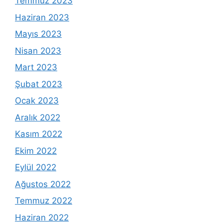
Temmuz 2023
Haziran 2023
Mayıs 2023
Nisan 2023
Mart 2023
Şubat 2023
Ocak 2023
Aralık 2022
Kasım 2022
Ekim 2022
Eylül 2022
Ağustos 2022
Temmuz 2022
Haziran 2022