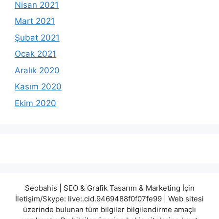
Nisan 2021
Mart 2021
Şubat 2021
Ocak 2021
Aralık 2020
Kasım 2020
Ekim 2020
Seobahis | SEO & Grafik Tasarım & Marketing İçin
İletişim/Skype: live:.cid.9469488f0f07fe99 | Web sitesi
üzerinde bulunan tüm bilgiler bilgilendirme amaçlı