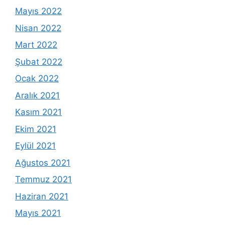
Mayıs 2022
Nisan 2022
Mart 2022
Şubat 2022
Ocak 2022
Aralık 2021
Kasım 2021
Ekim 2021
Eylül 2021
Ağustos 2021
Temmuz 2021
Haziran 2021
Mayıs 2021