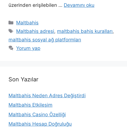
üzerinden erişilebilen …
Devamını oku
Kategoriler
Maltbahis
Etiketler
Maltbahis adresi
,
maltbahis bahis kuralları
,
maltbahis sosyal ağ platformları
Yorum yap
Son Yazılar
Maltbahis Neden Adres Değiştirdi
Maltbahis Etkileşim
Maltbahis Casino Özelliği
Maltbahis Hesap Doğruluğu