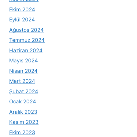
Ekim 2024
Eylül 2024
Ağustos 2024
Temmuz 2024
Haziran 2024
Mayıs 2024
Nisan 2024
Mart 2024
Şubat 2024
Ocak 2024
Aralık 2023
Kasım 2023
Ekim 2023