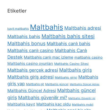
Etiketler
Maltbahis
Maltbahis adresi
kayit maltbahis
Maltbahis bahis sitesi
Maltbahis bahis
Maltbahis bonus
Maltbahis canlı bahis
Maltbahis canlı casino
Maltbahis Canlı
Destek
Maltbahis canlı maç izleme
maltbahis casino
Maltbahis casino oyunları
Maltbahis Casino Sitesi
Maltbahis giriş
Maltbahis gerçek adresi
Maltbahis giriş adresi
Maltbahis
Maltbahis girişi
giriş yap
Maltbahis git
Maltbahis güncel
Maltbahis Güncel Adres
Maltbahis güncel
Maltbahis Güncel Adresi
giriş
Maltbahis güvenilir mi?
Maltbahis Güvenlir mi
Maltbahis kayıt
Maltbahis kaç oldu
Maltbahis mobil