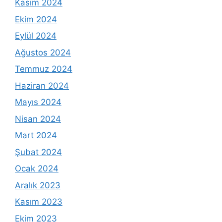
Kasım 2024
Ekim 2024
Eylül 2024
Ağustos 2024
Temmuz 2024
Haziran 2024
Mayıs 2024
Nisan 2024
Mart 2024
Şubat 2024
Ocak 2024
Aralık 2023
Kasım 2023
Ekim 2023