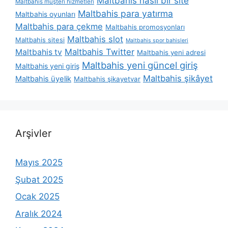
Maltbahis nasıl bir site
Maltbahis müşteri hizmetleri
Maltbahis para yatırma
Maltbahis oyunları
Maltbahis para çekme
Maltbahis promosyonları
Maltbahis slot
Maltbahis sitesi
Maltbahis spor bahisleri
Maltbahis Twitter
Maltbahis tv
Maltbahis yeni adresi
Maltbahis yeni güncel giriş
Maltbahis yeni giriş
Maltbahis şikâyet
Maltbahis üyelik
Maltbahis şikayetvar
Arşivler
Mayıs 2025
Şubat 2025
Ocak 2025
Aralık 2024