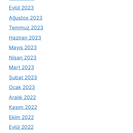
Eylül 2023
Ağustos 2023
Temmuz 2023
Haziran 2023
Mayıs 2023
Nisan 2023
Mart 2023
Şubat 2023
Ocak 2023
Aralık 2022
Kasım 2022
Ekim 2022
Eylül 2022