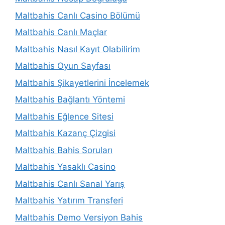
Maltbahis Canlı Casino Bölümü
Maltbahis Canlı Maçlar
Maltbahis Nasıl Kayıt Olabilirim
Maltbahis Oyun Sayfası
Maltbahis Şikayetlerini İncelemek
Maltbahis Bağlantı Yöntemi
Maltbahis Eğlence Sitesi
Maltbahis Kazanç Çizgisi
Maltbahis Bahis Soruları
Maltbahis Yasaklı Casino
Maltbahis Canlı Sanal Yarış
Maltbahis Yatırım Transferi
Maltbahis Demo Versiyon Bahis