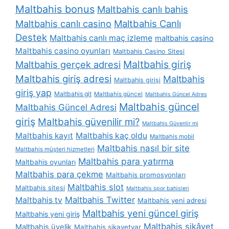
Maltbahis bonus
Maltbahis canlı bahis
Maltbahis canlı casino
Maltbahis Canlı
Destek
Maltbahis canlı maç izleme
maltbahis casino
Maltbahis casino oyunları
Maltbahis Casino Sitesi
Maltbahis giriş
Maltbahis gerçek adresi
Maltbahis giriş adresi
Maltbahis
Maltbahis girişi
giriş yap
Maltbahis git
Maltbahis güncel
Maltbahis Güncel Adres
Maltbahis güncel
Maltbahis Güncel Adresi
giriş
Maltbahis güvenilir mi?
Maltbahis Güvenlir mi
Maltbahis kayıt
Maltbahis kaç oldu
Maltbahis mobil
Maltbahis nasıl bir site
Maltbahis müşteri hizmetleri
Maltbahis para yatırma
Maltbahis oyunları
Maltbahis para çekme
Maltbahis promosyonları
Maltbahis slot
Maltbahis sitesi
Maltbahis spor bahisleri
Maltbahis Twitter
Maltbahis tv
Maltbahis yeni adresi
Maltbahis yeni güncel giriş
Maltbahis yeni giriş
Maltbahis şikâyet
Maltbahis üyelik
Maltbahis şikayetvar