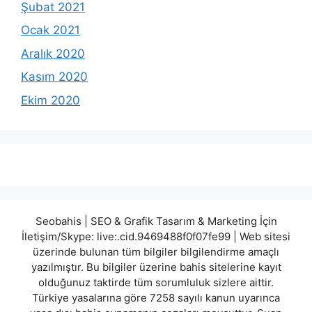
Şubat 2021
Ocak 2021
Aralık 2020
Kasım 2020
Ekim 2020
Seobahis | SEO & Grafik Tasarım & Marketing İçin
İletişim/Skype: live:.cid.9469488f0f07fe99 | Web sitesi
üzerinde bulunan tüm bilgiler bilgilendirme amaçlı
yazılmıştır. Bu bilgiler üzerine bahis sitelerine kayıt
olduğunuz taktirde tüm sorumluluk sizlere aittir.
Türkiye yasalarına göre 7258 sayılı kanun uyarınca