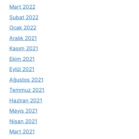
Mart 2022
Şubat 2022
Ocak 2022
Aralık 2021
Kasım 2021
Ekim 2021
Eylül 2021
Ağustos 2021
Temmuz 2021
Haziran 2021
Mayıs 2021
Nisan 2021
Mart 2021