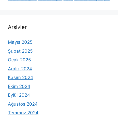
Arşivler
Mayıs 2025
Şubat 2025
Ocak 2025
Aralık 2024
Kasım 2024
Ekim 2024
Eylül 2024
Ağustos 2024
Temmuz 2024