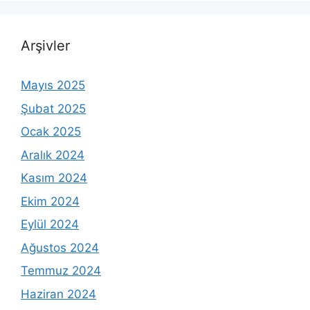
Arşivler
Mayıs 2025
Şubat 2025
Ocak 2025
Aralık 2024
Kasım 2024
Ekim 2024
Eylül 2024
Ağustos 2024
Temmuz 2024
Haziran 2024