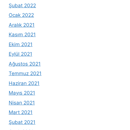
Şubat 2022
Ocak 2022
Aralık 2021
Kasım 2021
Ekim 2021
Eylül 2021
Ağustos 2021
Temmuz 2021
Haziran 2021
Mayıs 2021
Nisan 2021
Mart 2021
Şubat 2021