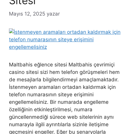
Sitesi
Mayıs 12, 2025
yazar
Maltbahis eğlence sitesi Maltbahis çevrimiçi
casino sitesi sizi hem telefon görüşmeleri hem
de mesajlarla bilgilendirmeyi amaçlamaktadır.
İstenmeyen aramaları ortadan kaldırmak için
telefon numarasının siteye erişimini
engellemelisiniz. Bir numarada engelleme
özelliğinin etkinleştirilmesi, numara
güncellenmediği sürece web sitelerinin aynı
numarayla ilgili ayrıntılarla sizinle iletişime
geçmesini engeller. Eğer bu senaryolarla