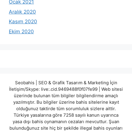
Ocak 2021
Aralık 2020
Kasım 2020
Ekim 2020
Seobahis | SEO & Grafik Tasarım & Marketing İçin
İletişim/Skype: live:.cid.9469488f0f07fe99 | Web sitesi
üzerinde bulunan tüm bilgiler bilgilendirme amaçlı
yazılmıştır. Bu bilgiler üzerine bahis sitelerine kayıt
olduğunuz taktirde tüm sorumluluk sizlere aittir.
Türkiye yasalarına göre 7258 sayılı kanun uyarınca
yasa dışı bahis oynamanın cezaları mevcuttur. Şuan
bulunduğunuz site hiç bir şekilde illegal bahis oyunları