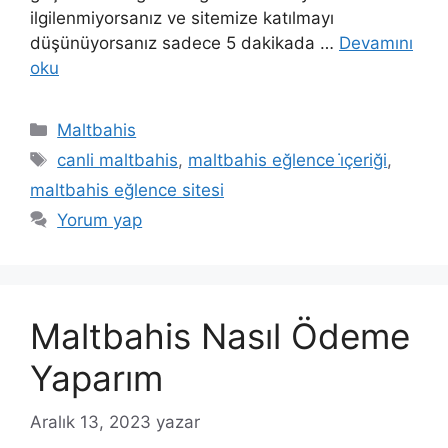
ilgilenmiyorsanız ve sitemize katılmayı
düşünüyorsanız sadece 5 dakikada …
Devamını
oku
Kategoriler
Maltbahis
Etiketler
canli maltbahis
,
maltbahis eğlence i̇çeriği
,
maltbahis eğlence sitesi
Yorum yap
Maltbahis Nasıl Ödeme
Yaparım
Aralık 13, 2023
yazar