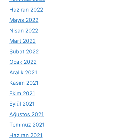
Haziran 2022
Mayıs 2022
Nisan 2022
Mart 2022
Şubat 2022
Ocak 2022
Aralık 2021
Kasım 2021
Ekim 2021
Eylül 2021
Ağustos 2021
Temmuz 2021
Haziran 2021