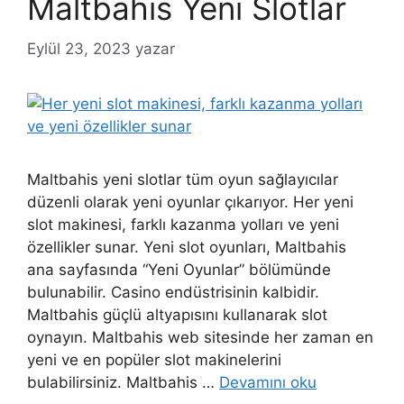
Maltbahis Yeni Slotlar
Eylül 23, 2023
yazar
Maltbahis yeni slotlar tüm oyun sağlayıcılar
düzenli olarak yeni oyunlar çıkarıyor. Her yeni
slot makinesi, farklı kazanma yolları ve yeni
özellikler sunar. Yeni slot oyunları, Maltbahis
ana sayfasında “Yeni Oyunlar” bölümünde
bulunabilir. Casino endüstrisinin kalbidir.
Maltbahis güçlü altyapısını kullanarak slot
oynayın. Maltbahis web sitesinde her zaman en
yeni ve en popüler slot makinelerini
bulabilirsiniz. Maltbahis …
Devamını oku