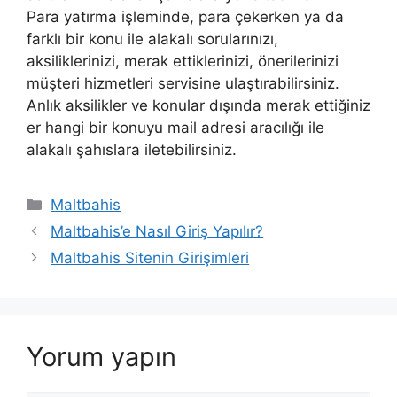
Para yatırma işleminde, para çekerken ya da
farklı bir konu ile alakalı sorularınızı,
aksiliklerinizi, merak ettiklerinizi, önerilerinizi
müşteri hizmetleri servisine ulaştırabilirsiniz.
Anlık aksilikler ve konular dışında merak ettiğiniz
er hangi bir konuyu mail adresi aracılığı ile
alakalı şahıslara iletebilirsiniz.
Kategoriler
Maltbahis
Maltbahis’e Nasıl Giriş Yapılır?
Maltbahis Sitenin Girişimleri
Yorum yapın