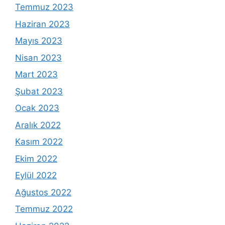
Temmuz 2023
Haziran 2023
Mayıs 2023
Nisan 2023
Mart 2023
Şubat 2023
Ocak 2023
Aralık 2022
Kasım 2022
Ekim 2022
Eylül 2022
Ağustos 2022
Temmuz 2022