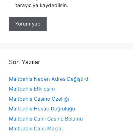
tarayıcıya kaydedilsin.
Son Yazılar
Maltbahis Neden Adres Değiştirdi
Maltbahis Etkileşim
Maltbahis Casino Özelliği
Maltbahis Hesap Doğruluğu
Maltbahis Canlı Casino Bölümü
Maltbahis Canlı Maçlar