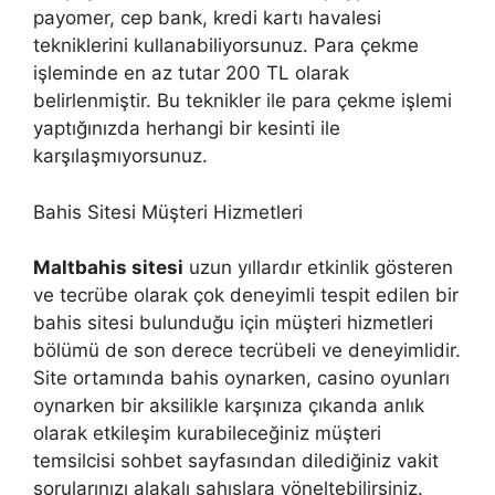
payomer, cep bank, kredi kartı havalesi
tekniklerini kullanabiliyorsunuz. Para çekme
işleminde en az tutar 200 TL olarak
belirlenmiştir. Bu teknikler ile para çekme işlemi
yaptığınızda herhangi bir kesinti ile
karşılaşmıyorsunuz.
Bahis Sitesi Müşteri Hizmetleri
Maltbahis sitesi
uzun yıllardır etkinlik gösteren
ve tecrübe olarak çok deneyimli tespit edilen bir
bahis sitesi bulunduğu için müşteri hizmetleri
bölümü de son derece tecrübeli ve deneyimlidir.
Site ortamında bahis oynarken, casino oyunları
oynarken bir aksilikle karşınıza çıkanda anlık
olarak etkileşim kurabileceğiniz müşteri
temsilcisi sohbet sayfasından dilediğiniz vakit
sorularınızı alakalı şahıslara yöneltebilirsiniz.