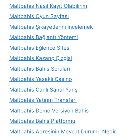
Maltbahis Nasıl Kayıt Olabilirim
Maltbahis Oyun Sayfası
Maltbahis Şikayetlerini İncelemek
Maltbahis Bağlantı Yöntemi
Maltbahis Eğlence Sitesi
Maltbahis Kazanç Çizgisi
Maltbahis Bahis Soruları
Maltbahis Yasaklı Casino
Maltbahis Canlı Sanal Yarış
Maltbahis Yatırım Transferi
Maltbahis Demo Versiyon Bahis
Maltbahis Bahis Platformu
Maltbahis Adresinin Mevcut Durumu Nedir