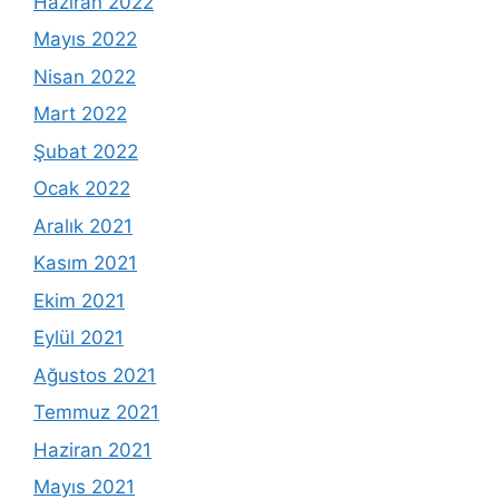
Haziran 2022
Mayıs 2022
Nisan 2022
Mart 2022
Şubat 2022
Ocak 2022
Aralık 2021
Kasım 2021
Ekim 2021
Eylül 2021
Ağustos 2021
Temmuz 2021
Haziran 2021
Mayıs 2021