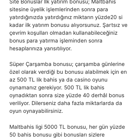
Site Bonuslar İlk yatırım bonusu; Maltbahis
sitesine üyelik işlemlerinden sonra para
yatırdığınızda yatırdığınız miktarın yüzde20 si
kadar ilk yatırım bonusu alıyorsunuz. Şartsız ve
çevrim koşulları olmadan kullanabileceğiniz
bonus para yatırma işleminden sonra
hesaplarınıza yansıtılıyor.
Süper Çarşamba bonusu; çarşamba günlerine
özel olarak verdiği bu bonusu alabilmek için en
az 500 TL lik bahis ya da casino oyunu
oynamanız gerekiyor. 500 TL lik bahis
oynadıktan sonra size yüzde 40 derhâl bonus
veriliyor. Dilerseniz daha fazla miktarlarda da
oyun oynayabilirsiniz.
Maltbahis ligi 5000 TL bonusu, her gün yüzde
50 bahis bonusu gibi bonusları sizlere