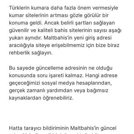
Türklerin kumara daha fazla önem vermesiyle
kumar sitelerinin artması gözle görülür bir
konuma geldi. Ancak belirli şartları sağlayan
güvenilir ve kaliteli bahis sitelerinin sayısı aşağı
yukarı aynıdır. Maltbahis’in yeni giriş adresi
aracılığıyla siteye erişebilmemiz için bize biraz
rehberlik sağlayın.
Bu sayede güncelleme adresinin ne olduğu
konusunda soru işareti kalmaz. Hangi adrese
geçeceğimizi sosyal medya hesaplarından,
gerçek zamanlı yardımdan veya bağımsız
kaynaklardan öğrenebiliriz.
Hatta tarayıcı bildiriminin Maltbahis’in güncel