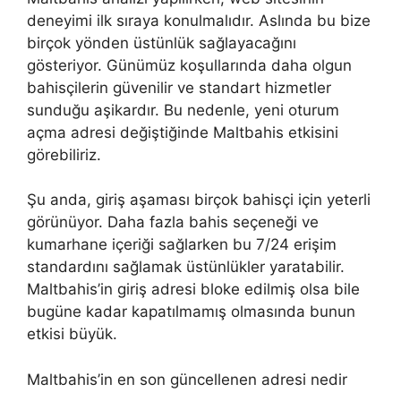
deneyimi ilk sıraya konulmalıdır. Aslında bu bize
birçok yönden üstünlük sağlayacağını
gösteriyor. Günümüz koşullarında daha olgun
bahisçilerin güvenilir ve standart hizmetler
sunduğu aşikardır. Bu nedenle, yeni oturum
açma adresi değiştiğinde Maltbahis etkisini
görebiliriz.
Şu anda, giriş aşaması birçok bahisçi için yeterli
görünüyor. Daha fazla bahis seçeneği ve
kumarhane içeriği sağlarken bu 7/24 erişim
standardını sağlamak üstünlükler yaratabilir.
Maltbahis’in giriş adresi bloke edilmiş olsa bile
bugüne kadar kapatılmamış olmasında bunun
etkisi büyük.
Maltbahis’in en son güncellenen adresi nedir