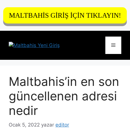
MALTBAHİS GİRİŞ İÇİN TIKLAYIN!
İçeriğe
atla
Menü
Maltbahis’in en son
güncellenen adresi
nedir
Ocak 5, 2022
yazar
editor