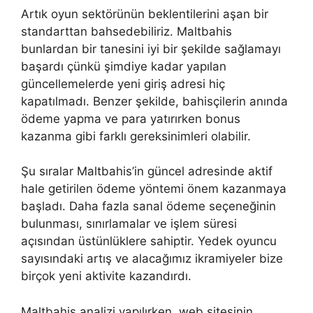
Artık oyun sektörünün beklentilerini aşan bir
standarttan bahsedebiliriz. Maltbahis
bunlardan bir tanesini iyi bir şekilde sağlamayı
başardı çünkü şimdiye kadar yapılan
güncellemelerde yeni giriş adresi hiç
kapatılmadı. Benzer şekilde, bahisçilerin anında
ödeme yapma ve para yatırırken bonus
kazanma gibi farklı gereksinimleri olabilir.
Şu sıralar Maltbahis’in güncel adresinde aktif
hale getirilen ödeme yöntemi önem kazanmaya
başladı. Daha fazla sanal ödeme seçeneğinin
bulunması, sınırlamalar ve işlem süresi
açısından üstünlüklere sahiptir. Yedek oyuncu
sayısındaki artış ve alacağımız ikramiyeler bize
birçok yeni aktivite kazandırdı.
Maltbahis analizi yapılırken, web sitesinin