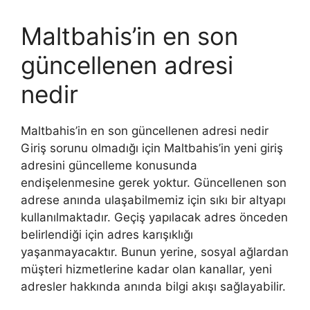
Maltbahis’in en son
güncellenen adresi
nedir
Maltbahis’in en son güncellenen adresi nedir
Giriş sorunu olmadığı için Maltbahis’in yeni giriş
adresini güncelleme konusunda
endişelenmesine gerek yoktur. Güncellenen son
adrese anında ulaşabilmemiz için sıkı bir altyapı
kullanılmaktadır. Geçiş yapılacak adres önceden
belirlendiği için adres karışıklığı
yaşanmayacaktır. Bunun yerine, sosyal ağlardan
müşteri hizmetlerine kadar olan kanallar, yeni
adresler hakkında anında bilgi akışı sağlayabilir.