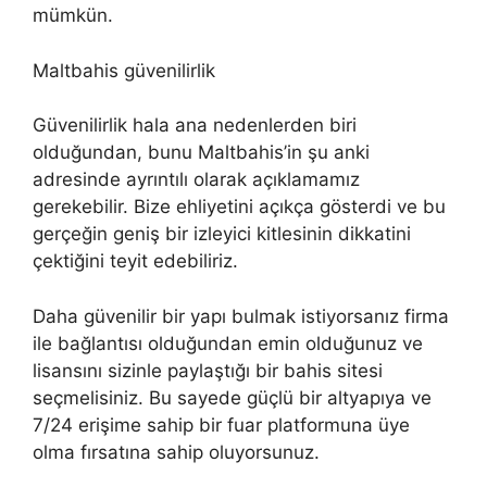
mümkün.
Maltbahis güvenilirlik
Güvenilirlik hala ana nedenlerden biri
olduğundan, bunu Maltbahis’in şu anki
adresinde ayrıntılı olarak açıklamamız
gerekebilir. Bize ehliyetini açıkça gösterdi ve bu
gerçeğin geniş bir izleyici kitlesinin dikkatini
çektiğini teyit edebiliriz.
Daha güvenilir bir yapı bulmak istiyorsanız firma
ile bağlantısı olduğundan emin olduğunuz ve
lisansını sizinle paylaştığı bir bahis sitesi
seçmelisiniz. Bu sayede güçlü bir altyapıya ve
7/24 erişime sahip bir fuar platformuna üye
olma fırsatına sahip oluyorsunuz.