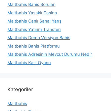
Maltbahis Bahis Soruları
Maltbahis Yasaklı Casino
Maltbahis Canlı Sanal Yarış
Maltbahis Yatırım Transferi
Maltbahis Demo Versiyon Bahis
Maltbahis Bahis Platformu
Maltbahis Adresinin Mevcut Durumu Nedir
Maltbahis Kart Oyunu
Kategoriler
Maltbahis