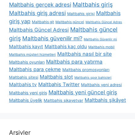
Maltbahis giriş
Maltbahis gerçek adresi
Maltbahis giriş adresi
Maltbahis
Maltbahis girişi
giriş yap
Maltbahis git
Maltbahis güncel
Maltbahis Güncel Adres
Maltbahis güncel
Maltbahis Güncel Adresi
giriş
Maltbahis güvenilir mi?
Maltbahis Güvenlir mi
Maltbahis kayıt
Maltbahis kaç oldu
Maltbahis mobil
Maltbahis nasıl bir site
Maltbahis müşteri hizmetleri
Maltbahis para yatırma
Maltbahis oyunları
Maltbahis para çekme
Maltbahis promosyonları
Maltbahis slot
Maltbahis sitesi
Maltbahis spor bahisleri
Maltbahis Twitter
Maltbahis tv
Maltbahis yeni adresi
Maltbahis yeni güncel giriş
Maltbahis yeni giriş
Maltbahis şikâyet
Maltbahis üyelik
Maltbahis şikayetvar
Arşivler