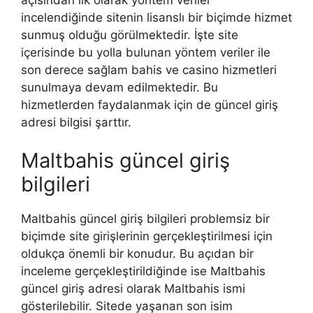
incelendiğinde sitenin lisanslı bir biçimde hizmet
sunmuş olduğu görülmektedir. İşte site
içerisinde bu yolla bulunan yöntem veriler ile
son derece sağlam bahis ve casino hizmetleri
sunulmaya devam edilmektedir. Bu
hizmetlerden faydalanmak için de güncel giriş
adresi bilgisi şarttır.
Maltbahis güncel giriş
bilgileri
Maltbahis güncel giriş bilgileri problemsiz bir
biçimde site girişlerinin gerçekleştirilmesi için
oldukça önemli bir konudur. Bu açıdan bir
inceleme gerçekleştirildiğinde ise Maltbahis
güncel giriş adresi olarak Maltbahis ismi
gösterilebilir. Sitede yaşanan son isim