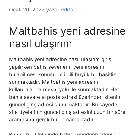
Ocak 20, 2022
yazar
editor
Maltbahis yeni adresine
nasıl ulaşırım
Maltbahis yeni adresine nasıl ulaşırım giriş
yapılırken bahis severlerin yeni adresini
bulabilmesi konusu ile ilgili büyük bir basitlik
sunmaktadır. Maltbahis yeni adresini
kullanıcılarına mesaj yolu ile sunmaktadır. Her
bahis severe e-posta adresi üzerinden sitenin
güncel giriş adresi sunulmaktadır. Bu sayede
site üyelerinin güncel giriş adresini uzun bir süre
aramasına gerek bulunmamaktadır.
Bunun birlikteliğinde bahis severlerin sitenin