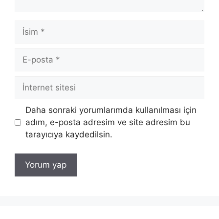
İsim
E-
posta
İnternet
sitesi
Daha sonraki yorumlarımda kullanılması için
adım, e-posta adresim ve site adresim bu
tarayıcıya kaydedilsin.