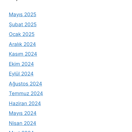
Mayıs 2025
Şubat 2025
Ocak 2025
Aralık 2024
Kasım 2024
Ekim 2024
Eylül 2024
Ağustos 2024
Temmuz 2024
Haziran 2024
Mayıs 2024
Nisan 2024