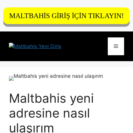
MALTBAHİS GİRİŞ İÇİN TIKLAYIN!
İçeriğe
atla
Menü
Maltbahis yeni
adresine nasıl
ulaşırım