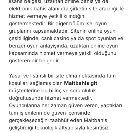
lisans belgesi, uzaktan online bahis ya da
elektronik bahis alanında şirketin site aracılığı ile
hizmet vermeye yetkili kılındığını
göstermektedir. Bir diğer bölüm ise, oyun
gruplarını kapsamaktadır. Sitenin online oyun
çeşitliliğinde, canlı casino ya da spot oyunları ve
benzer oyun anlayışında, uzaktan online oyun
kapsamında hizmet vermeye yetkili olduğunu
gösteren bir belgedir.
Yasal ve lisanslı bir site olma noktasında tüm
koşulları sağlamış olan
Maltbahis git
müşterilerine bu bilinç ve sorumluluk
doğrultusunda hizmet vermektedir.
Oyuncularına her zaman güven veren, yaptıkları
tüm işlemlerin de güven içerisinde
gerçekleşeceğini taahhüt eden Maltbahis
geliştirdiği teknolojik altyapısıyla kesintisiz