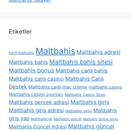
Maltbahis Şikayet
Etiketler
Maltbahis
Maltbahis adresi
kayit maltbahis
Maltbahis bahis sitesi
Maltbahis bahis
Maltbahis bonus
Maltbahis canlı bahis
Maltbahis canlı casino
Maltbahis Canlı
Destek
Maltbahis canlı maç izleme
maltbahis casino
Maltbahis casino oyunları
Maltbahis Casino Sitesi
Maltbahis giriş
Maltbahis gerçek adresi
Maltbahis giriş adresi
Maltbahis
Maltbahis girişi
giriş yap
Maltbahis git
Maltbahis güncel
Maltbahis Güncel Adres
Maltbahis güncel
Maltbahis Güncel Adresi