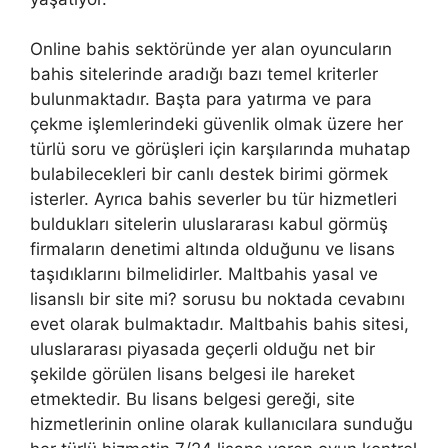
Online bahis sektöründe yer alan oyuncuların
bahis sitelerinde aradığı bazı temel kriterler
bulunmaktadır. Başta para yatırma ve para
çekme işlemlerindeki güvenlik olmak üzere her
türlü soru ve görüşleri için karşılarında muhatap
bulabilecekleri bir canlı destek birimi görmek
isterler. Ayrıca bahis severler bu tür hizmetleri
buldukları sitelerin uluslararası kabul görmüş
firmaların denetimi altında olduğunu ve lisans
taşıdıklarını bilmelidirler. Maltbahis yasal ve
lisanslı bir site mi? sorusu bu noktada cevabını
evet olarak bulmaktadır. Maltbahis bahis sitesi,
uluslararası piyasada geçerli olduğu net bir
şekilde görülen lisans belgesi ile hareket
etmektedir. Bu lisans belgesi gereği, site
hizmetlerinin online olarak kullanıcılara sunduğu