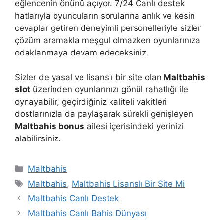
eğlencenin önünü açıyor. 7/24 Canlı destek
hatlarıyla oyuncuların sorularına anlık ve kesin
cevaplar getiren deneyimli personelleriyle sizler
çözüm aramakla meşgul olmazken oyunlarınıza
odaklanmaya devam edeceksiniz.
Sizler de yasal ve lisanslı bir site olan
Maltbahis
slot
üzerinden oyunlarınızı gönül rahatlığı ile
oynayabilir, geçirdiğiniz kaliteli vakitleri
dostlarınızla da paylaşarak sürekli genişleyen
Maltbahis bonus
ailesi içerisindeki yerinizi
alabilirsiniz.
Kategoriler
Maltbahis
Etiketler
Maltbahis
,
Maltbahis Lisanslı Bir Site Mi
Maltbahis Canlı Destek
Maltbahis Canlı Bahis Dünyası