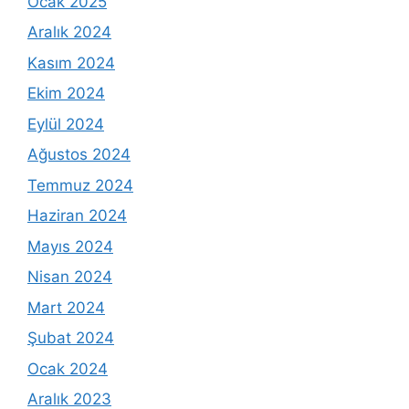
Ocak 2025
Aralık 2024
Kasım 2024
Ekim 2024
Eylül 2024
Ağustos 2024
Temmuz 2024
Haziran 2024
Mayıs 2024
Nisan 2024
Mart 2024
Şubat 2024
Ocak 2024
Aralık 2023