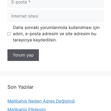
posta
İnternet
sitesi
Daha sonraki yorumlarımda kullanılması için
adım, e-posta adresim ve site adresim bu
tarayıcıya kaydedilsin.
Son Yazılar
Maltbahis Neden Adres Değiştirdi
Maltbahis Etkileşim