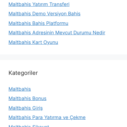
Maltbahis Yatırım Transferi
Maltbahis Demo Versiyon Bahis
Maltbahis Bahis Platformu
Maltbahis Adresinin Mevcut Durumu Nedir
Maltbahis Kart Oyunu
Kategoriler
Maltbahis
Maltbahis Bonus
Maltbahis Giriş
Maltbahis Para Yatırma ve Çekme
Maltbahis Şikayet