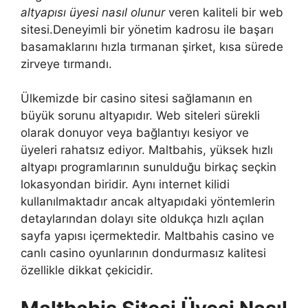
altyapısı üyesi nasıl olunur
veren kaliteli bir web
sitesi.Deneyimli bir yönetim kadrosu ile başarı
basamaklarını hızla tırmanan şirket, kısa sürede
zirveye tırmandı.
Ülkemizde bir casino sitesi sağlamanın en
büyük sorunu altyapıdır. Web siteleri sürekli
olarak donuyor veya bağlantıyı kesiyor ve
üyeleri rahatsız ediyor. Maltbahis, yüksek hızlı
altyapı programlarının sunulduğu birkaç seçkin
lokasyondan biridir. Aynı internet kilidi
kullanılmaktadır ancak altyapıdaki yöntemlerin
detaylarından dolayı site oldukça hızlı açılan
sayfa yapısı içermektedir. Maltbahis casino ve
canlı casino oyunlarının dondurmasız kalitesi
özellikle dikkat çekicidir.