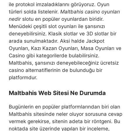
ile protokol imzaladıklarını görüyoruz. Oyun
türleri solda listelenir.
Maltbahis casino oyunları
nedir
slotu en popüler oyunlardan biridir.
Menüdeki çeşitli slot oyunları ile şansınızı
deneyebilirsiniz. Klasik slotlar ve 3D slotlar bir
arada sunulmaktadır. Aksi halde Jackpot
Oyunları, Kazı Kazan Oyunları, Masa Oyunları ve
Casino gibi kategorilerde bulabilirsiniz.
Maltbahis, şansınızı deneyebileceğiniz ücretsiz
casino alternatiflerinin de bulunduğu bir
platformdur.
Maltbahis Web Sitesi Ne Durumda
Bugünlerin en popüler platformlarından biri olan
Maltbahis sitesinde neler oluyor sorusuna cevap
vermek gerekirse, sitenin adeta bir röntgeni. Bu
noktada site üzerinde yapılan bir inceleme,