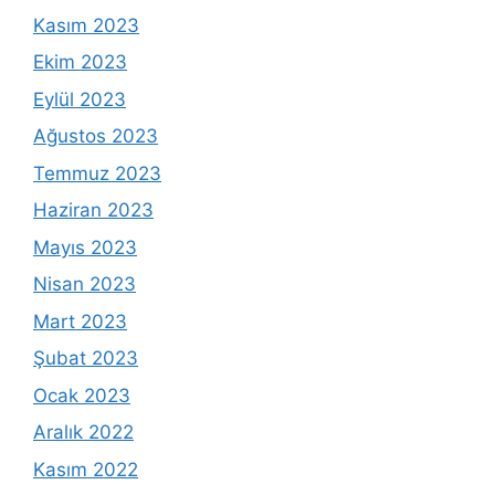
Kasım 2023
Ekim 2023
Eylül 2023
Ağustos 2023
Temmuz 2023
Haziran 2023
Mayıs 2023
Nisan 2023
Mart 2023
Şubat 2023
Ocak 2023
Aralık 2022
Kasım 2022