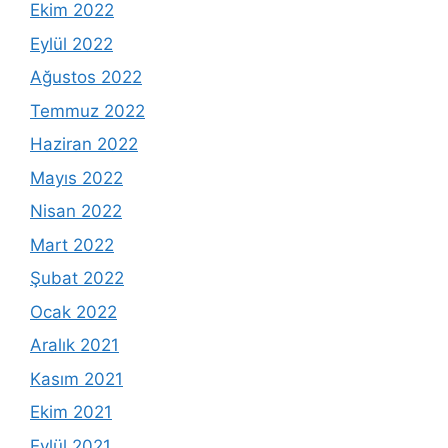
Ekim 2022
Eylül 2022
Ağustos 2022
Temmuz 2022
Haziran 2022
Mayıs 2022
Nisan 2022
Mart 2022
Şubat 2022
Ocak 2022
Aralık 2021
Kasım 2021
Ekim 2021
Eylül 2021