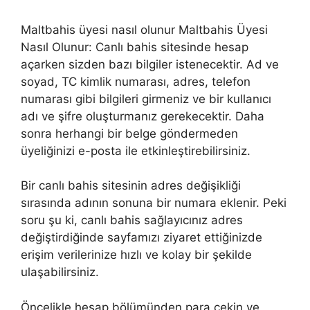
Maltbahis üyesi nasıl olunur Maltbahis Üyesi
Nasıl Olunur: Canlı bahis sitesinde hesap
açarken sizden bazı bilgiler istenecektir. Ad ve
soyad, TC kimlik numarası, adres, telefon
numarası gibi bilgileri girmeniz ve bir kullanıcı
adı ve şifre oluşturmanız gerekecektir. Daha
sonra herhangi bir belge göndermeden
üyeliğinizi e-posta ile etkinleştirebilirsiniz.
Bir canlı bahis sitesinin adres değişikliği
sırasında adının sonuna bir numara eklenir. Peki
soru şu ki, canlı bahis sağlayıcınız adres
değiştirdiğinde sayfamızı ziyaret ettiğinizde
erişim verilerinize hızlı ve kolay bir şekilde
ulaşabilirsiniz.
Öncelikle hesap bölümünden para çekin ve