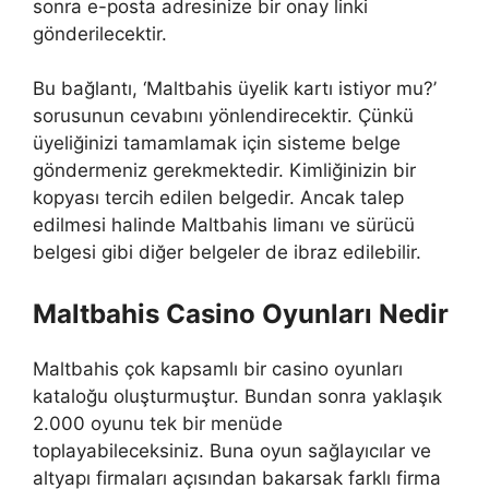
sonra e-posta adresinize bir onay linki
gönderilecektir.
Bu bağlantı, ‘Maltbahis üyelik kartı istiyor mu?’
sorusunun cevabını yönlendirecektir. Çünkü
üyeliğinizi tamamlamak için sisteme belge
göndermeniz gerekmektedir. Kimliğinizin bir
kopyası tercih edilen belgedir. Ancak talep
edilmesi halinde Maltbahis limanı ve sürücü
belgesi gibi diğer belgeler de ibraz edilebilir.
Maltbahis Casino Oyunları Nedir
Maltbahis çok kapsamlı bir casino oyunları
kataloğu oluşturmuştur. Bundan sonra yaklaşık
2.000 oyunu tek bir menüde
toplayabileceksiniz. Buna oyun sağlayıcılar ve
altyapı firmaları açısından bakarsak farklı firma