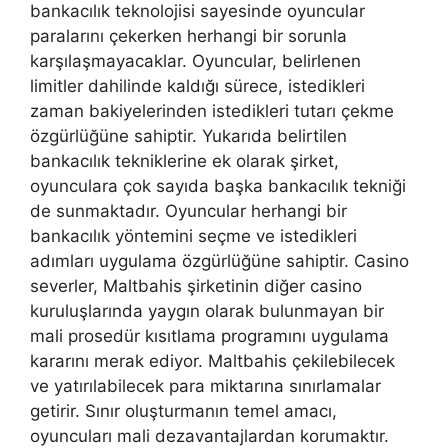
bankacılık teknolojisi sayesinde oyuncular
paralarını çekerken herhangi bir sorunla
karşılaşmayacaklar. Oyuncular, belirlenen
limitler dahilinde kaldığı sürece, istedikleri
zaman bakiyelerinden istedikleri tutarı çekme
özgürlüğüne sahiptir. Yukarıda belirtilen
bankacılık tekniklerine ek olarak şirket,
oyunculara çok sayıda başka bankacılık tekniği
de sunmaktadır. Oyuncular herhangi bir
bankacılık yöntemini seçme ve istedikleri
adımları uygulama özgürlüğüne sahiptir. Casino
severler, Maltbahis şirketinin diğer casino
kuruluşlarında yaygın olarak bulunmayan bir
mali prosedür kısıtlama programını uygulama
kararını merak ediyor. Maltbahis çekilebilecek
ve yatırılabilecek para miktarına sınırlamalar
getirir. Sınır oluşturmanın temel amacı,
oyuncuları mali dezavantajlardan korumaktır.