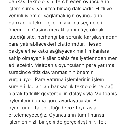
bankası teknolojisini tercih eden oyuncuların
işlem süresi yalnızca birkaç dakikadır. Hızlı ve
verimli işlemler sağlamak için oyuncuların
bankacılık teknolojilerini akıllıca seçmeleri
önemlidir. Casino meraklılarının üye olmak
istediği site, herhangi bir sorunla karşılaşmadan
para yatırabilecekleri platformdur. Hesap
bakiyelerine katkı sağlayacak mali imkanlara
sahip olmayan kişiler bahis faaliyetlerinden men
edilecektir. Maltbahis oyuncuların para yatırma
sürecinde titiz davranmasının önemini
vurguluyor. Para yatırma işlemlerinin işlem
süreleri, kullanılan bankacılık teknolojisine bağlı
olarak farklılık gösterebilir, dolayısıyla Maltbahis
eylemlerini buna göre ayarlayacaktır. Bir
oyuncunun talep ettiği depozitoyu asla
ertelemeyeceğiz. Oyuncuların tüm finansal
işlemleri hızlı bir şekilde gerçekleştirilir. Tek