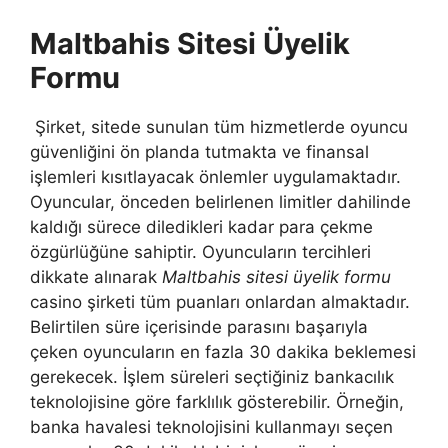
Maltbahis Sitesi Üyelik
Formu
Şirket, sitede sunulan tüm hizmetlerde oyuncu
güvenliğini ön planda tutmakta ve finansal
işlemleri kısıtlayacak önlemler uygulamaktadır.
Oyuncular, önceden belirlenen limitler dahilinde
kaldığı sürece diledikleri kadar para çekme
özgürlüğüne sahiptir. Oyuncuların tercihleri ​​
dikkate alınarak
Maltbahis sitesi üyelik formu
casino şirketi tüm puanları onlardan almaktadır.
Belirtilen süre içerisinde parasını başarıyla
çeken oyuncuların en fazla 30 dakika beklemesi
gerekecek. İşlem süreleri seçtiğiniz bankacılık
teknolojisine göre farklılık gösterebilir. Örneğin,
banka havalesi teknolojisini kullanmayı seçen