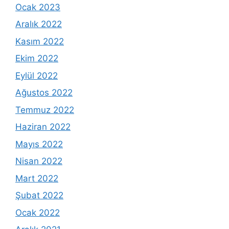
Ocak 2023
Aralık 2022
Kasım 2022
Ekim 2022
Eylül 2022
Ağustos 2022
Temmuz 2022
Haziran 2022
Mayıs 2022
Nisan 2022
Mart 2022
Şubat 2022
Ocak 2022