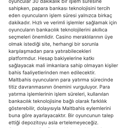
oyuncular 30 dakikalık bir işlem süresine
sahipken, papara bankası teknolojisini tercih
eden oyuncuların işlem süresi yalnızca birkaç
dakikadır. Hızlı ve verimli işlemler sağlamak için
oyuncuların bankacılık teknolojilerini akıllıca
seçmeleri önemlidir. Casino meraklılarının üye
olmak istediği site, herhangi bir sorunla
karşılaşmadan para yatırabilecekleri
platformdur. Hesap bakiyelerine katkı
sağlayacak mali imkanlara sahip olmayan kişiler
bahis faaliyetlerinden men edilecektir.
Maltbahis oyuncuların para yatırma sürecinde
titiz davranmasının önemini vurguluyor. Para
yatırma işlemlerinin işlem süreleri, kullanılan
bankacılık teknolojisine bağlı olarak farklılık
gösterebilir, dolayısıyla Maltbahis eylemlerini
buna göre ayarlayacaktır. Bir oyuncunun talep
ettiği depozitoyu asla ertelemeyeceğiz.