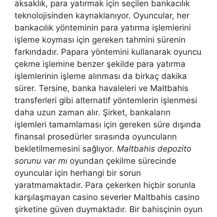
aksaklık, para yatırmak için seçilen bankacılık
teknolojisinden kaynaklanıyor. Oyuncular, her
bankacılık yönteminin para yatırma işlemlerini
işleme koyması için gereken tahmini sürenin
farkındadır. Papara yöntemini kullanarak oyuncu
çekme işlemine benzer şekilde para yatırma
işlemlerinin işleme alınması da birkaç dakika
sürer. Tersine, banka havaleleri ve Maltbahis
transferleri gibi alternatif yöntemlerin işlenmesi
daha uzun zaman alır. Şirket, bankaların
işlemleri tamamlaması için gereken süre dışında
finansal prosedürler sırasında oyuncuların
bekletilmemesini sağlıyor.
Maltbahis depozito
sorunu var mı
oyundan çekilme sürecinde
oyuncular için herhangi bir sorun
yaratmamaktadır. Para çekerken hiçbir sorunla
karşılaşmayan casino severler Maltbahis casino
şirketine güven duymaktadır. Bir bahisçinin oyun