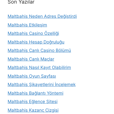
Son Yazılar
Maltbahis Neden Adres Değiştirdi
Maltbahis Etkileşim
Maltbahis Casino Özelliği
Maltbahis Hesap Doğruluğu
Maltbahis Canlı Casino Bölümü
Maltbahis Canlı Maçlar
Maltbahis Nasıl Kayıt Olabilirim
Maltbahis Oyun Sayfası
Maltbahis Şikayetlerini İncelemek
Maltbahis Bağlantı Yöntemi
Maltbahis Eğlence Sitesi
Maltbahis Kazanç Çizgisi