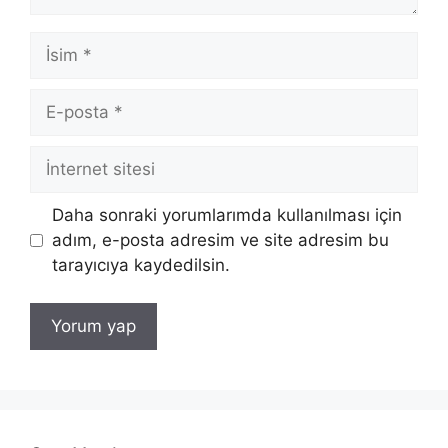
İsim
E-
posta
İnternet
sitesi
Daha sonraki yorumlarımda kullanılması için
adım, e-posta adresim ve site adresim bu
tarayıcıya kaydedilsin.