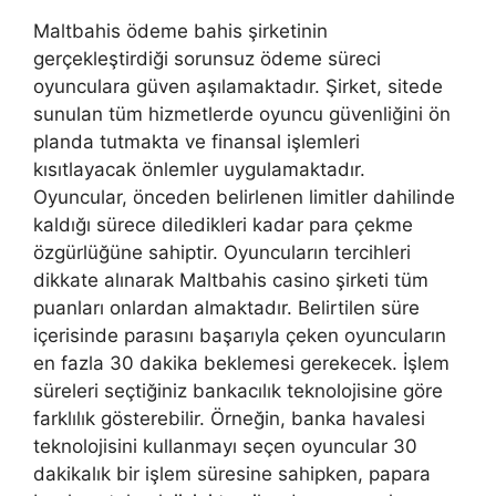
Maltbahis ödeme bahis şirketinin
gerçekleştirdiği sorunsuz ödeme süreci
oyunculara güven aşılamaktadır. Şirket, sitede
sunulan tüm hizmetlerde oyuncu güvenliğini ön
planda tutmakta ve finansal işlemleri
kısıtlayacak önlemler uygulamaktadır.
Oyuncular, önceden belirlenen limitler dahilinde
kaldığı sürece diledikleri kadar para çekme
özgürlüğüne sahiptir. Oyuncuların tercihleri ​​
dikkate alınarak Maltbahis casino şirketi tüm
puanları onlardan almaktadır. Belirtilen süre
içerisinde parasını başarıyla çeken oyuncuların
en fazla 30 dakika beklemesi gerekecek. İşlem
süreleri seçtiğiniz bankacılık teknolojisine göre
farklılık gösterebilir. Örneğin, banka havalesi
teknolojisini kullanmayı seçen oyuncular 30
dakikalık bir işlem süresine sahipken, papara