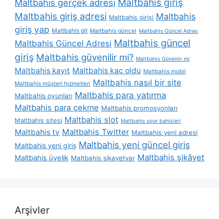
Maltbahis giriş
Maltbahis gerçek adresi
Maltbahis giriş adresi
Maltbahis
Maltbahis girişi
giriş yap
Maltbahis git
Maltbahis güncel
Maltbahis Güncel Adres
Maltbahis güncel
Maltbahis Güncel Adresi
giriş
Maltbahis güvenilir mi?
Maltbahis Güvenlir mi
Maltbahis kayıt
Maltbahis kaç oldu
Maltbahis mobil
Maltbahis nasıl bir site
Maltbahis müşteri hizmetleri
Maltbahis para yatırma
Maltbahis oyunları
Maltbahis para çekme
Maltbahis promosyonları
Maltbahis slot
Maltbahis sitesi
Maltbahis spor bahisleri
Maltbahis Twitter
Maltbahis tv
Maltbahis yeni adresi
Maltbahis yeni güncel giriş
Maltbahis yeni giriş
Maltbahis şikâyet
Maltbahis üyelik
Maltbahis şikayetvar
Arşivler