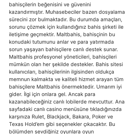
bahisçilerin beğenisini ve güvenini
kazandırmıştır. Muhasebeciler bazen dosyalama
sürecini zor bulmaktadır. Bu durumda amaçları,
sorunu çözmek için kullandığınız bahis şirketi ile
iletişime geçmektir. Maltbahis, bahisçinin bu
konudaki tutumunu anlar ve para yatırmada
sorun yaşayan bahisçilere canlı destek sunar.
Maltbahis profesyonel yöneticileri, bahisçileri
mümkün olan her şekilde destekler. Bahis sitesi
kullanıcıları, bahisçilerinin ilgisinden oldukça
memnun kalmakta ve kaliteli hizmet arayan tüm
bahisçilere Maltbahis önermektedir. Umarım iyi
gider. İlgi için onlara gel. Ancak para
kazanabileceğiniz canlı lobilerde mevcuttur. Ana
sayfadaki canlı casino menüsüne tıkladığınızda
karşınıza Rulet, Blackjack, Bakara, Poker ve
Texas Hold’em gibi seçenekler çıkacaktır. Bu
bölümden sevdiğiniz oyunlara oyun