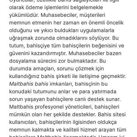
olarak ödeme işlemlerini belgelemekle
yükümlüdür. Muhasebeciler, müşterileri
memnun etmenin her zaman en önemli öncelik
olduğunu ve yıkıcı buldukları uygulamalarla
uğraşmak zorunda olmadıklarını söylüyor. Bu
tutum, bahisçiye tüm bahisçilerin beğenisini ve
güvenini kazandırmıştır. Muhasebeciler bazen
dosyalama sürecini zor bulmaktadır. Bu
durumda amaçları, sorunu çözmek için
kullandığınız bahis şirketi ile iletişime geçmektir.
Maltbahis bahis i̇mkanları
, bahisçinin bu
konudaki tutumunu anlar ve para yatırmada
sorun yaşayan bahisçilere canlı destek sunar.
Maltbahis profesyonel yöneticileri, bahisçileri
mümkün olan her şekilde destekler. Bahis sitesi
kullanıcıları, bahisçilerinin ilgisinden oldukça
memnun kalmakta ve kaliteli hizmet arayan tüm