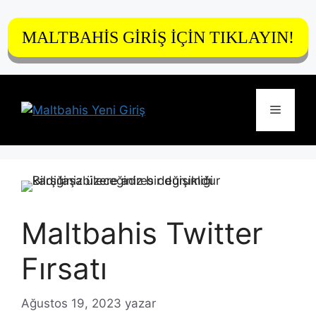
MALTBAHİS GİRİŞ İÇİN TIKLAYIN!
İçeriğe
atla
Menü
Maltbahis Twitter
Fırsatı
Ağustos 19, 2023
yazar