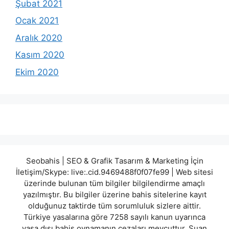
Şubat 2021
Ocak 2021
Aralık 2020
Kasım 2020
Ekim 2020
Seobahis | SEO & Grafik Tasarım & Marketing İçin
İletişim/Skype: live:.cid.9469488f0f07fe99 | Web sitesi
üzerinde bulunan tüm bilgiler bilgilendirme amaçlı
yazılmıştır. Bu bilgiler üzerine bahis sitelerine kayıt
olduğunuz taktirde tüm sorumluluk sizlere aittir.
Türkiye yasalarına göre 7258 sayılı kanun uyarınca
yasa dışı bahis oynamanın cezaları mevcuttur. Şuan