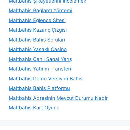
Maltbahis Şikayetlerini İncelemek
Maltbahis Bağlantı Yöntemi
Maltbahis Eğlence Sitesi
Maltbahis Kazanç Çizgisi
Maltbahis Bahis Soruları
Maltbahis Yasaklı Casino
Maltbahis Canlı Sanal Yarış
Maltbahis Yatırım Transferi
Maltbahis Demo Versiyon Bahis
Maltbahis Bahis Platformu
Maltbahis Adresinin Mevcut Durumu Nedir
Maltbahis Kart Oyunu