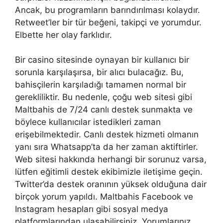
Ancak, bu programların barındırılması kolaydır.
Retweet’ler bir tür beğeni, takipçi ve yorumdur.
Elbette her olay farklıdır.
Bir casino sitesinde oynayan bir kullanıcı bir
sorunla karşılaşırsa, bir alıcı bulacağız. Bu,
bahisçilerin karşıladığı tamamen normal bir
gerekliliktir. Bu nedenle, çoğu web sitesi gibi
Maltbahis de 7/24 canlı destek sunmakta ve
böylece kullanıcılar istedikleri zaman
erişebilmektedir. Canlı destek hizmeti olmanın
yanı sıra Whatsapp’ta da her zaman aktiftirler.
Web sitesi hakkında herhangi bir sorunuz varsa,
lütfen eğitimli destek ekibimizle iletişime geçin.
Twitter’da destek oranının yüksek olduğuna dair
birçok yorum yapıldı. Maltbahis Facebook ve
Instagram hesapları gibi sosyal medya
platformlarından ulaşabilirsiniz. Yorumlarınız