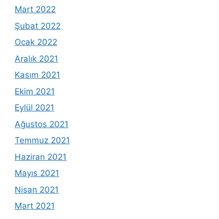
Mart 2022
Şubat 2022
Ocak 2022
Aralık 2021
Kasım 2021
Ekim 2021
Eylül 2021
Ağustos 2021
Temmuz 2021
Haziran 2021
Mayıs 2021
Nisan 2021
Mart 2021