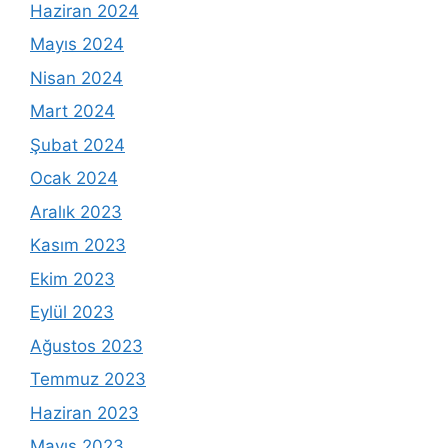
Haziran 2024
Mayıs 2024
Nisan 2024
Mart 2024
Şubat 2024
Ocak 2024
Aralık 2023
Kasım 2023
Ekim 2023
Eylül 2023
Ağustos 2023
Temmuz 2023
Haziran 2023
Mayıs 2023