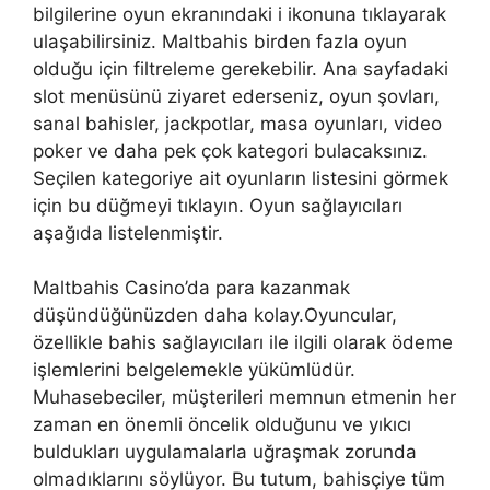
bilgilerine oyun ekranındaki i ikonuna tıklayarak
ulaşabilirsiniz. Maltbahis birden fazla oyun
olduğu için filtreleme gerekebilir. Ana sayfadaki
slot menüsünü ziyaret ederseniz, oyun şovları,
sanal bahisler, jackpotlar, masa oyunları, video
poker ve daha pek çok kategori bulacaksınız.
Seçilen kategoriye ait oyunların listesini görmek
için bu düğmeyi tıklayın. Oyun sağlayıcıları
aşağıda listelenmiştir.
Maltbahis Casino’da para kazanmak
düşündüğünüzden daha kolay.Oyuncular,
özellikle bahis sağlayıcıları ile ilgili olarak ödeme
işlemlerini belgelemekle yükümlüdür.
Muhasebeciler, müşterileri memnun etmenin her
zaman en önemli öncelik olduğunu ve yıkıcı
buldukları uygulamalarla uğraşmak zorunda
olmadıklarını söylüyor. Bu tutum, bahisçiye tüm