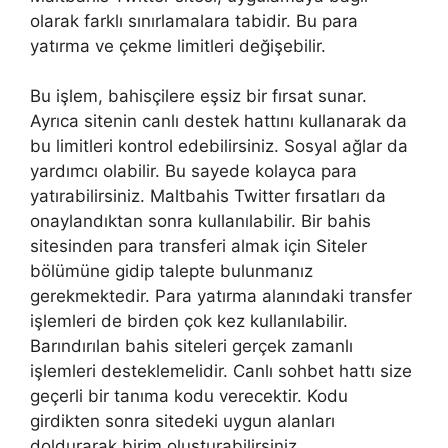
olarak farklı sınırlamalara tabidir. Bu para
yatırma ve çekme limitleri değişebilir.
Bu işlem, bahisçilere eşsiz bir fırsat sunar.
Ayrıca sitenin canlı destek hattını kullanarak da
bu limitleri kontrol edebilirsiniz. Sosyal ağlar da
yardımcı olabilir. Bu sayede kolayca para
yatırabilirsiniz. Maltbahis Twitter fırsatları da
onaylandıktan sonra kullanılabilir. Bir bahis
sitesinden para transferi almak için Siteler
bölümüne gidip talepte bulunmanız
gerekmektedir. Para yatırma alanındaki transfer
işlemleri de birden çok kez kullanılabilir.
Barındırılan bahis siteleri gerçek zamanlı
işlemleri desteklemelidir. Canlı sohbet hattı size
geçerli bir tanıma kodu verecektir. Kodu
girdikten sonra sitedeki uygun alanları
doldurarak birim oluşturabilirsiniz.