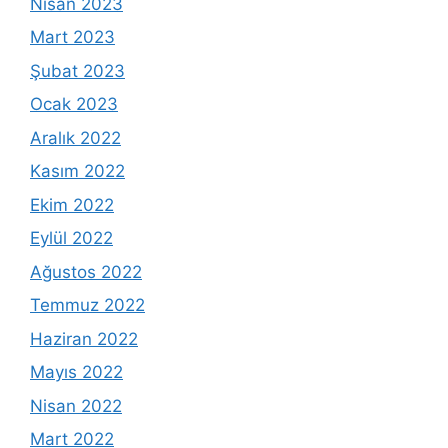
Nisan 2023
Mart 2023
Şubat 2023
Ocak 2023
Aralık 2022
Kasım 2022
Ekim 2022
Eylül 2022
Ağustos 2022
Temmuz 2022
Haziran 2022
Mayıs 2022
Nisan 2022
Mart 2022