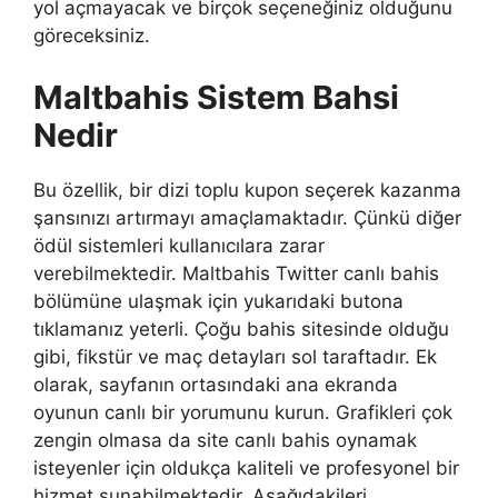
yol açmayacak ve birçok seçeneğiniz olduğunu
göreceksiniz.
Maltbahis Sistem Bahsi
Nedir
Bu özellik, bir dizi toplu kupon seçerek kazanma
şansınızı artırmayı amaçlamaktadır. Çünkü diğer
ödül sistemleri kullanıcılara zarar
verebilmektedir. Maltbahis Twitter canlı bahis
bölümüne ulaşmak için yukarıdaki butona
tıklamanız yeterli. Çoğu bahis sitesinde olduğu
gibi, fikstür ve maç detayları sol taraftadır. Ek
olarak, sayfanın ortasındaki ana ekranda
oyunun canlı bir yorumunu kurun. Grafikleri çok
zengin olmasa da site canlı bahis oynamak
isteyenler için oldukça kaliteli ve profesyonel bir
hizmet sunabilmektedir. Aşağıdakileri