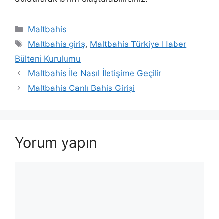
Kategoriler
Maltbahis
Etiketler
Maltbahis giriş
,
Maltbahis Türkiye Haber
Bülteni Kurulumu
Maltbahis İle Nasıl İletişime Geçilir
Maltbahis Canlı Bahis Girişi
Yorum yapın
Yorum