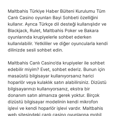
Maltbahis Türkiye Haber Bülteni Kurulumu Tüm
Canlı Casino oyunları Bayi Sohbeti özelliğini
kullanır. Ayrıca Türkçe dil desteği kullanışlıdır ve
Blackjack, Rulet, Maltbahis Poker ve Bakara
oyunlarında krupiyelerle sohbet ederken
kullanılabilir. Yetkililer ve diğer oyuncularla kendi
dilinizde sesli sohbet edin.
Maltbahis Canlı Casino’da krupiyeler ile sohbet
edebilir miyim? Evet, sohbet ederiz. Bunun için
masaüstü bilgisayar kullanıyorsanız harici
hoparlör veya kulaklık satın alabilirsiniz. Dizüstü
bilgisayarınızı kullanıyorsanız, ekstra bir
donanım satın almanıza gerek yoktur. Birçok
dizüstü bilgisayar modelinin kendi mikrofon
işlevi ve kendi hoparlör işlevi vardır. Maltbahis
web sitesindeki canlı casino oyunlarına mobil