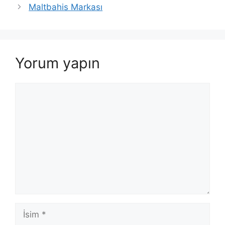
Maltbahis Markası
Yorum yapın
Yorum
İsim