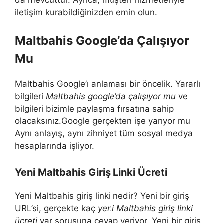
da mevcuttur. Ayrıca, müşteri hizmetleriyle
iletişim kurabildiğinizden emin olun.
Maltbahis Google’da Çalışıyor
Mu
Maltbahis Google’ı anlaması bir öncelik. Yararlı
bilgileri
Maltbahis google’da çalışıyor mu
ve
bilgileri bizimle paylaşma fırsatına sahip
olacaksınız.Google gerçekten işe yarıyor mu
Aynı anlayış, aynı zihniyet tüm sosyal medya
hesaplarında işliyor.
Yeni Maltbahis Giriş Linki Ücreti
Yeni Maltbahis giriş linki nedir? Yeni bir giriş
URL’si, gerçekte kaç
yeni Maltbahis giriş linki
ücreti
var sorusuna cevap veriyor. Yeni bir giriş