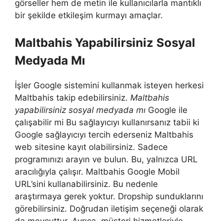
görseller hem de metin ile kullanıcılarla mantıklı
bir şekilde etkileşim kurmayı amaçlar.
Maltbahis Yapabilirsiniz Sosyal
Medyada Mı
İşler Google sistemini kullanmak isteyen herkesi
Maltbahis takip edebilirsiniz.
Maltbahis
yapabilirsiniz sosyal medyada mı
Google ile
çalışabilir mi Bu sağlayıcıyı kullanırsanız tabii ki
Google sağlayıcıyı tercih ederseniz Maltbahis
web sitesine kayıt olabilirsiniz. Sadece
programınızı arayın ve bulun. Bu, yalnızca URL
aracılığıyla çalışır. Maltbahis Google Mobil
URL’sini kullanabilirsiniz. Bu nedenle
araştırmaya gerek yoktur. Dropship sunduklarını
görebilirsiniz. Doğrudan iletişim seçeneği olarak