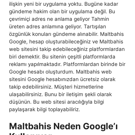
ilişkin yeni bir uygulama yoktu. Bugüne kadar
gündeme hakim olan bir uygulama değil. Bu
çevrimiçi adres ne anlama geliyor Tahmin
üreten adres anlamına geliyor. Tartışılan
özgünlük konuları gündeme alınabilir. Maltbahis
Google, hesap oluşturabileceğiniz ve Maltbahis
web sitesini takip edebileceğiniz platformlardan
biri demektir. Bu sitenin çeşitli platformlarda
reklamı yapılmaktadır. Platformlardan birinde bir
Google hesabı oluşturdum. Maltbahis web
sitesini Google hesabınızdan ücretsiz olarak
takip edebilirsiniz. Müşteri hizmetlerine
ulaşabilirsiniz. Bunu bir iletişim şekli olarak
düşünün. Bu web sitesi aracılığıyla bilgi
paylaşarak bilgi toplayabiliriz.
Maltbahis Neden Google’ı