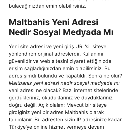
bulacağınızdan emin olabilirsiniz.
Maltbahis Yeni Adresi
Nedir Sosyal Medyada Mı
Yeni site adresi ve yeni giriş URL’si, siteye
yönlendiren orijinal adreslerdir. Kullanımı
güvenlidir ve web sitesini ziyaret ettiğinizde
erişim sağladığınızdan emin olabilirsiniz. Bu
adres şimdi bulundu ve kapatıldı. Sonra ne olur?
Maltbahis yeni adresi nedir sosyal medyada mı
yeni adresi ne olacak? Bazı internet sitelerinde
gördükleriniz, okuduklarınız ve duyduklarınız
doğru değil. Açık olalım: Mevcut bir siteye
girdiğiniz yeni bir adres Maltbahis olarak
tanımlanır. Bu adresten sizin IP adresinize kadar
Türkiye’ye online hizmet vermeye devam