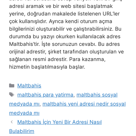
adresi aramak ve bir web sitesi başlatmak
yerine, doğrudan makalede listelenen URL’ler
çok kullanışlıdır. Ayrıca kendi oturum açma
bilgilerinizi oluşturabilir ve çalıştırabilirsiniz. Bu
durumda bu yazıyı okurken kullanılacak adres
Maltbahis’tir. İşte sorunuzun cevabı. Bu adres
orijinal adrestir, şirket tarafından oluşturulan ve
sağlanan resmi adrestir. Para kazanma,
hizmetin başlatılmasıyla başlar.
Kategoriler
Maltbahis
Etiketler
maltbahis para yatirma
,
maltbahis sosyal
medyada mı
,
maltbahis yeni adresi nedir sosyal
medyada mı
Maltbahis İçin Yeni Bir Adresi Nasıl
Bulabilirim