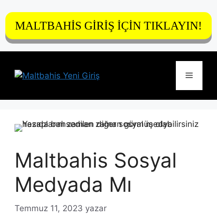
MALTBAHİS GİRİŞ İÇİN TIKLAYIN!
İçeriğe
atla
Menü
Maltbahis Sosyal
Medyada Mı
Temmuz 11, 2023
yazar