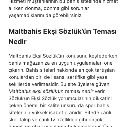
Hizmeti müşterilerinin bu bahis sitesinde hizmet
alırken donma, donma gibi sorunlar
yaşamadıklarını da görebilirsiniz.
Maltbahis Ekşi Sözlük’ün Teması
Nedir
Maltbahis Ekşi Sözlük’ün konusunu keşfederken
bahis mağazanıza en uygun uygulamaları öne
çıkarın. Bahis siteleri hakkında en çok tartışılan
konulardan biri de lisans, sertifika gibi yasal
şekillerde verilmesidir. Bu site üyelere güven
Maltbahis ekşi sözlük’ün teması nedir
verir.
Sözlük’ün Ekşi Sözlük yorumcularının dikkatini
çeken önemli bir kalite unsuru da spor bahis
sitelerinin yüksek isabet oranıdır. Sitede canlı
skor takip ve canlı tv özellikleri gibi birçok
önemli ücretsiz uygulama bulunmaktadır. Üye