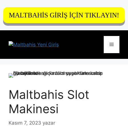
MALTBAHİS GİRİŞ İÇİN TIKLAYIN!
İçeriğe
atla
Menü
Maltbahis Slot
Makinesi
Kasım 7, 2023
yazar