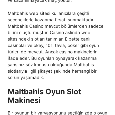
ve kazanılmayacak maç yoktur.
Maltbahis web sitesi kullanıcılara çeşitli
seçeneklerle kazanma fırsatı sunmaktadır.
Maltbahis Casino mevcut bölümlerden sadece
birini oluşturmuştur. Casino aslında web
sitesindeki slotları tanımlar. Elbette canlı
casinolar ve okey, 101, tavla, poker gibi oyun
türleri de mevcut. Ancak casino makinelerini
ifade eder. Bu oyunları oynayarak kazanma
şansınız söz konusu olduğunda Maltbahis
slotlarıyla ilgili şikayet şeklinde herhangi bir
sorun yaşamadık.
Maltbahis Oyun Slot
Makinesi
Bir oyunun bir varyasyonunu seçtiğinizde o oyun