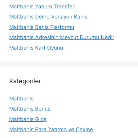
Maltbahis Yatırım Transferi
Maltbahis Demo Versiyon Bahis
Maltbahis Bahis Platformu
Maltbahis Adresinin Mevcut Durumu Nedir
Maltbahis Kart Oyunu
Kategoriler
Maltbahis
Maltbahis Bonus
Maltbahis Giriş
Maltbahis Para Yatırma ve Çekme