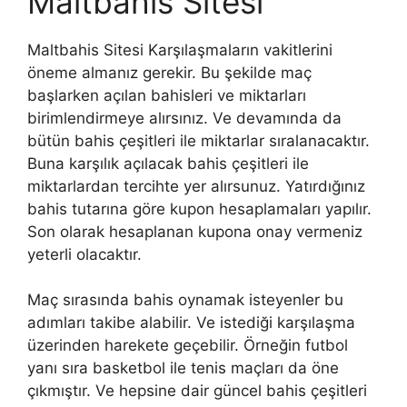
Maltbahis Sitesi
Maltbahis Sitesi Karşılaşmaların vakitlerini
öneme almanız gerekir. Bu şekilde maç
başlarken açılan bahisleri ve miktarları
birimlendirmeye alırsınız. Ve devamında da
bütün bahis çeşitleri ile miktarlar sıralanacaktır.
Buna karşılık açılacak bahis çeşitleri ile
miktarlardan tercihte yer alırsunuz. Yatırdığınız
bahis tutarına göre kupon hesaplamaları yapılır.
Son olarak hesaplanan kupona onay vermeniz
yeterli olacaktır.
Maç sırasında bahis oynamak isteyenler bu
adımları takibe alabilir. Ve istediği karşılaşma
üzerinden harekete geçebilir. Örneğin futbol
yanı sıra basketbol ile tenis maçları da öne
çıkmıştır. Ve hepsine dair güncel bahis çeşitleri