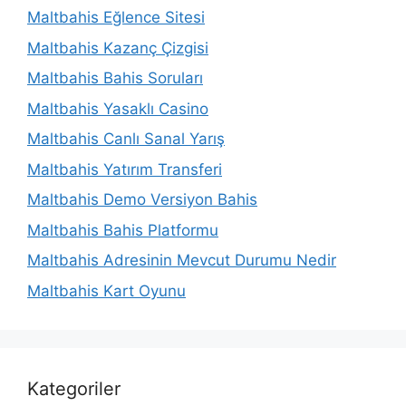
Maltbahis Eğlence Sitesi
Maltbahis Kazanç Çizgisi
Maltbahis Bahis Soruları
Maltbahis Yasaklı Casino
Maltbahis Canlı Sanal Yarış
Maltbahis Yatırım Transferi
Maltbahis Demo Versiyon Bahis
Maltbahis Bahis Platformu
Maltbahis Adresinin Mevcut Durumu Nedir
Maltbahis Kart Oyunu
Kategoriler