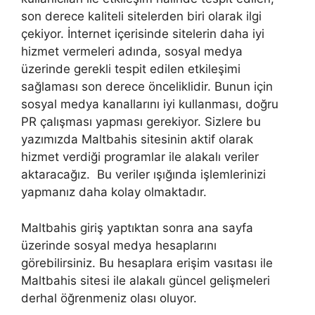
son derece kaliteli sitelerden biri olarak ilgi
çekiyor. İnternet içerisinde sitelerin daha iyi
hizmet vermeleri adında, sosyal medya
üzerinde gerekli tespit edilen etkileşimi
sağlaması son derece önceliklidir. Bunun için
sosyal medya kanallarını iyi kullanması, doğru
PR çalışması yapması gerekiyor. Sizlere bu
yazımızda Maltbahis sitesinin aktif olarak
hizmet verdiği programlar ile alakalı veriler
aktaracağız. Bu veriler ışığında işlemlerinizi
yapmanız daha kolay olmaktadır.
Maltbahis giriş yaptıktan sonra ana sayfa
üzerinde sosyal medya hesaplarını
görebilirsiniz. Bu hesaplara erişim vasıtası ile
Maltbahis sitesi ile alakalı güncel gelişmeleri
derhal öğrenmeniz olası oluyor.