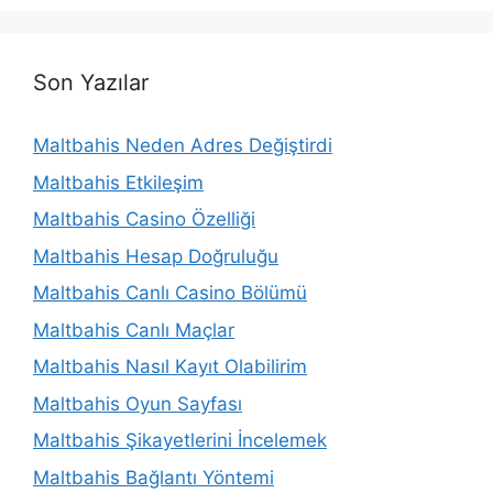
Son Yazılar
Maltbahis Neden Adres Değiştirdi
Maltbahis Etkileşim
Maltbahis Casino Özelliği
Maltbahis Hesap Doğruluğu
Maltbahis Canlı Casino Bölümü
Maltbahis Canlı Maçlar
Maltbahis Nasıl Kayıt Olabilirim
Maltbahis Oyun Sayfası
Maltbahis Şikayetlerini İncelemek
Maltbahis Bağlantı Yöntemi