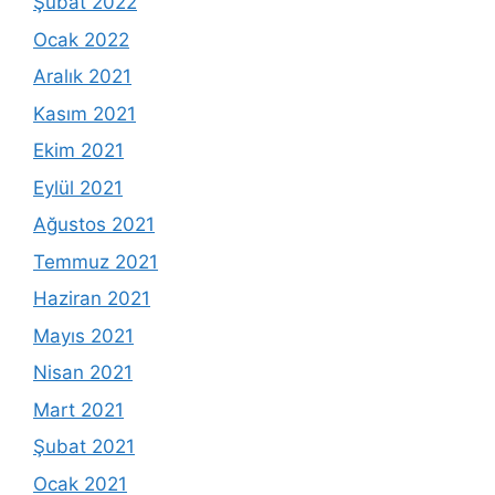
Şubat 2022
Ocak 2022
Aralık 2021
Kasım 2021
Ekim 2021
Eylül 2021
Ağustos 2021
Temmuz 2021
Haziran 2021
Mayıs 2021
Nisan 2021
Mart 2021
Şubat 2021
Ocak 2021