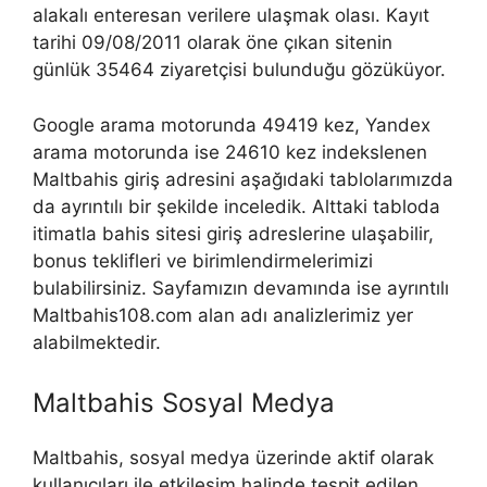
alakalı enteresan verilere ulaşmak olası. Kayıt
tarihi 09/08/2011 olarak öne çıkan sitenin
günlük 35464 ziyaretçisi bulunduğu gözüküyor.
Google arama motorunda 49419 kez, Yandex
arama motorunda ise 24610 kez indekslenen
Maltbahis giriş adresini aşağıdaki tablolarımızda
da ayrıntılı bir şekilde inceledik. Alttaki tabloda
itimatla bahis sitesi giriş adreslerine ulaşabilir,
bonus teklifleri ve birimlendirmelerimizi
bulabilirsiniz. Sayfamızın devamında ise ayrıntılı
Maltbahis108.com alan adı analizlerimiz yer
alabilmektedir.
Maltbahis Sosyal Medya
Maltbahis, sosyal medya üzerinde aktif olarak
kullanıcıları ile etkileşim halinde tespit edilen,