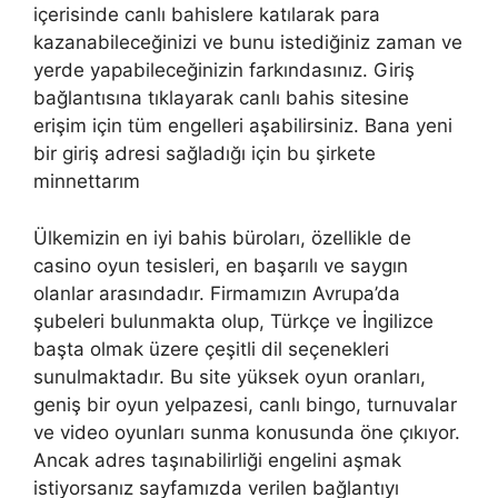
içerisinde canlı bahislere katılarak para
kazanabileceğinizi ve bunu istediğiniz zaman ve
yerde yapabileceğinizin farkındasınız. Giriş
bağlantısına tıklayarak canlı bahis sitesine
erişim için tüm engelleri aşabilirsiniz. Bana yeni
bir giriş adresi sağladığı için bu şirkete
minnettarım
Ülkemizin en iyi bahis büroları, özellikle de
casino oyun tesisleri, en başarılı ve saygın
olanlar arasındadır. Firmamızın Avrupa’da
şubeleri bulunmakta olup, Türkçe ve İngilizce
başta olmak üzere çeşitli dil seçenekleri
sunulmaktadır. Bu site yüksek oyun oranları,
geniş bir oyun yelpazesi, canlı bingo, turnuvalar
ve video oyunları sunma konusunda öne çıkıyor.
Ancak adres taşınabilirliği engelini aşmak
istiyorsanız sayfamızda verilen bağlantıyı