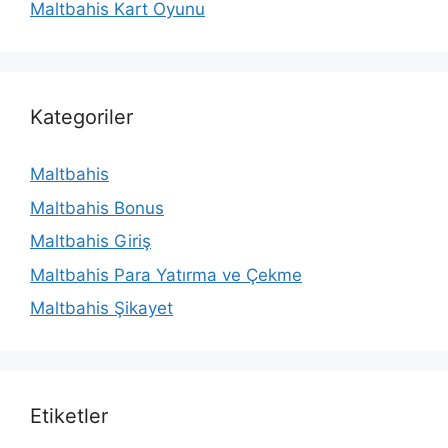
Maltbahis Kart Oyunu
Kategoriler
Maltbahis
Maltbahis Bonus
Maltbahis Giriş
Maltbahis Para Yatırma ve Çekme
Maltbahis Şikayet
Etiketler