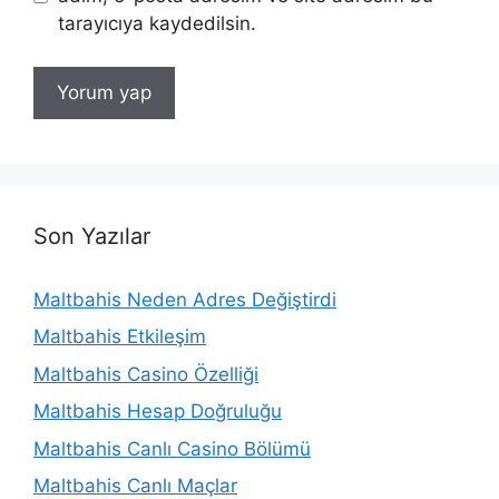
tarayıcıya kaydedilsin.
Son Yazılar
Maltbahis Neden Adres Değiştirdi
Maltbahis Etkileşim
Maltbahis Casino Özelliği
Maltbahis Hesap Doğruluğu
Maltbahis Canlı Casino Bölümü
Maltbahis Canlı Maçlar