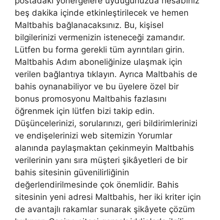
postadaki yönergelere uyduğunuzda hesabınız
beş dakika içinde etkinleştirilecek ve hemen
Maltbahis bağlanacaksınız. Bu, kişisel
bilgilerinizi vermenizin isteneceği zamandır.
Lütfen bu forma gerekli tüm ayrıntıları girin.
Maltbahis Adım aboneliğinize ulaşmak için
verilen bağlantıya tıklayın. Ayrıca Maltbahis de
bahis oynanabiliyor ve bu üyelere özel bir
bonus promosyonu Maltbahis fazlasını
öğrenmek için lütfen bizi takip edin.
Düşüncelerinizi, sorularınızı, geri bildirimlerinizi
ve endişelerinizi web sitemizin Yorumlar
alanında paylaşmaktan çekinmeyin Maltbahis
verilerinin yanı sıra müşteri şikâyetleri de bir
bahis sitesinin güvenilirliğinin
değerlendirilmesinde çok önemlidir. Bahis
sitesinin yeni adresi Maltbahis, her iki kriter için
de avantajlı rakamlar sunarak şikâyete çözüm