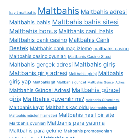
Maltbahis
Maltbahis adresi
kayit maltbahis
Maltbahis bahis sitesi
Maltbahis bahis
Maltbahis bonus
Maltbahis canlı bahis
Maltbahis canlı casino
Maltbahis Canlı
Destek
Maltbahis canlı maç izleme
maltbahis casino
Maltbahis casino oyunları
Maltbahis Casino Sitesi
Maltbahis giriş
Maltbahis gerçek adresi
Maltbahis giriş adresi
Maltbahis
Maltbahis girişi
giriş yap
Maltbahis git
Maltbahis güncel
Maltbahis Güncel Adres
Maltbahis güncel
Maltbahis Güncel Adresi
giriş
Maltbahis güvenilir mi?
Maltbahis Güvenlir mi
Maltbahis kayıt
Maltbahis kaç oldu
Maltbahis mobil
Maltbahis nasıl bir site
Maltbahis müşteri hizmetleri
Maltbahis para yatırma
Maltbahis oyunları
Maltbahis para çekme
Maltbahis promosyonları