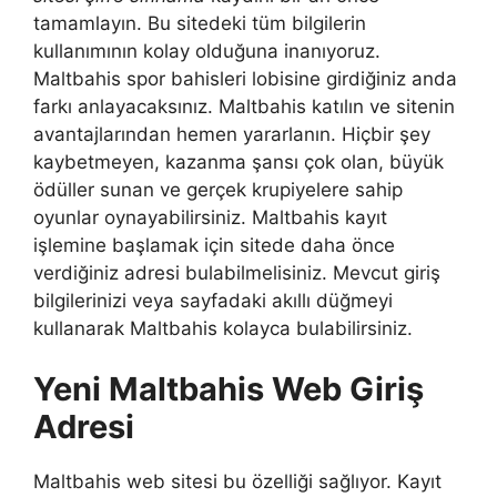
tamamlayın. Bu sitedeki tüm bilgilerin
kullanımının kolay olduğuna inanıyoruz.
Maltbahis spor bahisleri lobisine girdiğiniz anda
farkı anlayacaksınız. Maltbahis katılın ve sitenin
avantajlarından hemen yararlanın. Hiçbir şey
kaybetmeyen, kazanma şansı çok olan, büyük
ödüller sunan ve gerçek krupiyelere sahip
oyunlar oynayabilirsiniz. Maltbahis kayıt
işlemine başlamak için sitede daha önce
verdiğiniz adresi bulabilmelisiniz. Mevcut giriş
bilgilerinizi veya sayfadaki akıllı düğmeyi
kullanarak Maltbahis kolayca bulabilirsiniz.
Yeni Maltbahis Web Giriş
Adresi
Maltbahis web sitesi bu özelliği sağlıyor. Kayıt