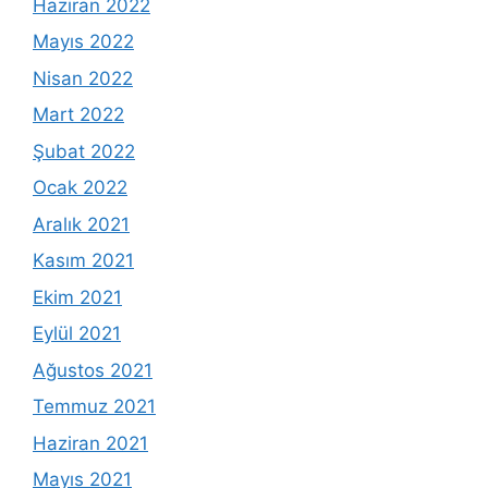
Haziran 2022
Mayıs 2022
Nisan 2022
Mart 2022
Şubat 2022
Ocak 2022
Aralık 2021
Kasım 2021
Ekim 2021
Eylül 2021
Ağustos 2021
Temmuz 2021
Haziran 2021
Mayıs 2021