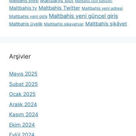
Maltbahis slot
Maltbahis sitesi
Maltbahis spor bahisleri
Maltbahis Twitter
Maltbahis tv
Maltbahis yeni adresi
Maltbahis yeni güncel giriş
Maltbahis yeni giriş
Maltbahis şikâyet
Maltbahis üyelik
Maltbahis şikayetvar
Arşivler
Mayıs 2025
Şubat 2025
Ocak 2025
Aralık 2024
Kasım 2024
Ekim 2024
Eylül 2024