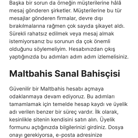
Başka bir sorun da örneğin müşterilerine hâlâ
mesaj gönderen şirketler. Müşterilerine bu tür
mesajlar gönderen firmalar, devre dışı
bırakılmalarına rağmen çok sayıda şikayet aldı.
Sürekli rahatsız edilmek veya mesaj almak
istemiyorsanız bu sorunun da çok önemli
olduğunu söylemeliyim. Hesabınızdan çıkış
yaptığınızda bu adımları adım adım izlemelisiniz.
Maltbahis Sanal Bahisçisi
Güvenilir bir Maltbahis hesabı açmaya
odaklanmaya devam ediyoruz. Bu adımları
tamamlamak için temelde hesap kaydı ve üyelik
adı verilen benzer bir süreç vardır. İlk olarak,
kesinlikle sitenin kendisini satın alın. Üyelik
formunu açtığınızda bilgilerinizi girdiniz. Dosya
onayı gerekiyorsa, e-posta adresinize