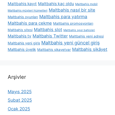
Maltbahis kayıt
Maltbahis kaç oldu
Maltbahis mobil
Maltbahis nasıl bir site
Maltbahis müşteri hizmetleri
Maltbahis para yatırma
Maltbahis oyunları
Maltbahis para çekme
Maltbahis promosyonları
Maltbahis slot
Maltbahis sitesi
Maltbahis spor bahisleri
Maltbahis Twitter
Maltbahis tv
Maltbahis yeni adresi
Maltbahis yeni güncel giriş
Maltbahis yeni giriş
Maltbahis şikâyet
Maltbahis üyelik
Maltbahis şikayetvar
Arşivler
Mayıs 2025
Şubat 2025
Ocak 2025