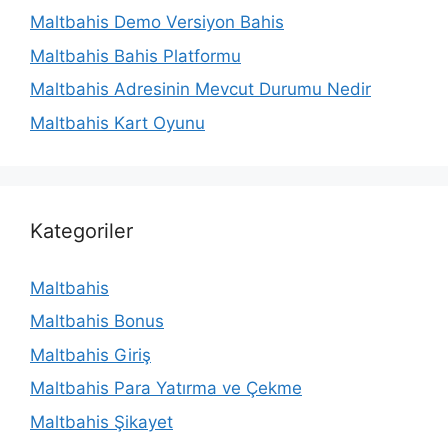
Maltbahis Demo Versiyon Bahis
Maltbahis Bahis Platformu
Maltbahis Adresinin Mevcut Durumu Nedir
Maltbahis Kart Oyunu
Kategoriler
Maltbahis
Maltbahis Bonus
Maltbahis Giriş
Maltbahis Para Yatırma ve Çekme
Maltbahis Şikayet