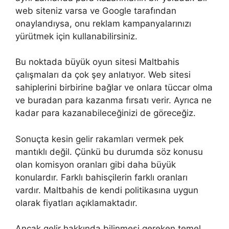
web siteniz varsa ve Google tarafından
onaylandıysa, onu reklam kampanyalarınızı
yürütmek için kullanabilirsiniz.
Bu noktada büyük oyun sitesi Maltbahis
çalışmaları da çok şey anlatıyor. Web sitesi
sahiplerini birbirine bağlar ve onlara tüccar olma
ve buradan para kazanma fırsatı verir. Ayrıca ne
kadar para kazanabileceğinizi de göreceğiz.
Sonuçta kesin gelir rakamları vermek pek
mantıklı değil. Çünkü bu durumda söz konusu
olan komisyon oranları gibi daha büyük
konulardır. Farklı bahisçilerin farklı oranları
vardır. Maltbahis de kendi politikasına uygun
olarak fiyatları açıklamaktadır.
Ancak gelir hakkında bilinmesi gereken temel