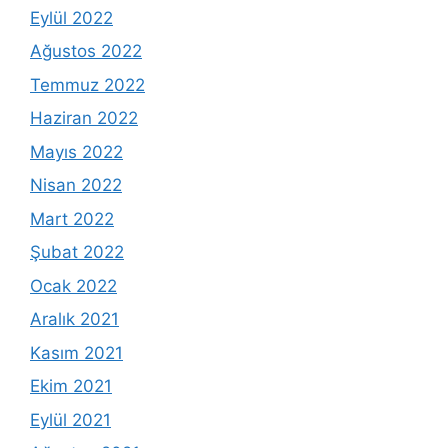
Eylül 2022
Ağustos 2022
Temmuz 2022
Haziran 2022
Mayıs 2022
Nisan 2022
Mart 2022
Şubat 2022
Ocak 2022
Aralık 2021
Kasım 2021
Ekim 2021
Eylül 2021