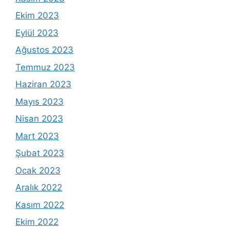
Ekim 2023
Eylül 2023
Ağustos 2023
Temmuz 2023
Haziran 2023
Mayıs 2023
Nisan 2023
Mart 2023
Şubat 2023
Ocak 2023
Aralık 2022
Kasım 2022
Ekim 2022