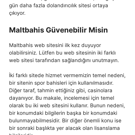
gün daha fazla dolandırıcılık sitesi ortaya
çıkıyor.
Maltbahis Güvenebilir Misin
Maltbahis web sitesini ilk kez duyuyor
olabilirsiniz. Lütfen bu web sitesinin iki farklı
web sitesi tarafından sağlandığını unutmayın.
İki farklı sitede hizmet vermemizin temel nedeni,
bir sitenin spor bahisleri için kullanılmasıdır.
Diğer taraf, tahmin ettiğiniz gibi, casinolara
dayanıyor. Bu makale, incelemesi için temel
olarak bu iki web sitesini kullanır. Bunun nedeni,
bir konumdaki bilgilerin başka bir konumdaki
bulunmayabilmesidir. Bir diğer önemli konu ise
bir sonraki başlıkta yer alacak olan lisanslama