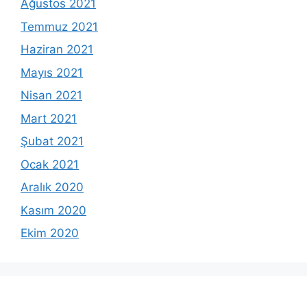
Ağustos 2021
Temmuz 2021
Haziran 2021
Mayıs 2021
Nisan 2021
Mart 2021
Şubat 2021
Ocak 2021
Aralık 2020
Kasım 2020
Ekim 2020