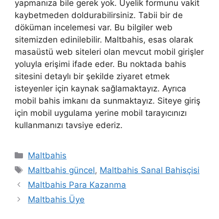
yapmanıza bile gerek yok. Üyelik formunu vakit
kaybetmeden doldurabilirsiniz. Tabii bir de
döküman incelemesi var. Bu bilgiler web
sitemizden edinilebilir. Maltbahis, esas olarak
masaüstü web siteleri olan mevcut mobil girişler
yoluyla erişimi ifade eder. Bu noktada bahis
sitesini detaylı bir şekilde ziyaret etmek
isteyenler için kaynak sağlamaktayız. Ayrıca
mobil bahis imkanı da sunmaktayız. Siteye giriş
için mobil uygulama yerine mobil tarayıcınızı
kullanmanızı tavsiye ederiz.
Kategoriler
Maltbahis
Etiketler
Maltbahis güncel
,
Maltbahis Sanal Bahisçisi
Maltbahis Para Kazanma
Maltbahis Üye