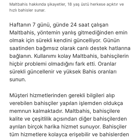
Maltbahis hakkında şikayetler, 18 yaş üstü herkese açıktır ve
hızlı bahisler sunar.
Haftanın 7 günü, günde 24 saat çalışan
Maltbahis, yöntemin yanlış gitmediğinden emin
olmak için sürekli kendini güncelliyor. Günün
saatinden bağımsız olarak canlı destek hatlarına
bağlanın. Kullanımı kolay Maltbahis, bahisçilerin
hiçbir problemi olmadığını fark etti. Oranlar
sürekli güncellenir ve yüksek Bahis oranları
sunun.
Müşteri hizmetlerinden gerekli bilgileri alıp
verebilen bahisçiler yapılan işlemden oldukça
memnun kalmaktadır. Maltbahis, bahisçilere
kalite ve çeşitlilik açısından diğer bahisçilerden
ayrılan birçok harika hizmet sunuyor. Bahisçiler
tüm hizmetlere kolayca erişebilir ve bahislerden