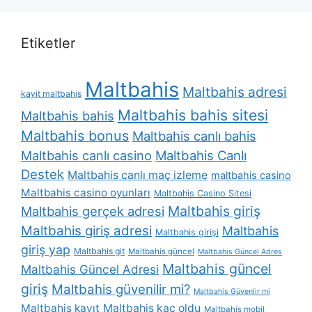
Etiketler
Maltbahis
Maltbahis adresi
kayit maltbahis
Maltbahis bahis sitesi
Maltbahis bahis
Maltbahis bonus
Maltbahis canlı bahis
Maltbahis canlı casino
Maltbahis Canlı
Destek
Maltbahis canlı maç izleme
maltbahis casino
Maltbahis casino oyunları
Maltbahis Casino Sitesi
Maltbahis giriş
Maltbahis gerçek adresi
Maltbahis giriş adresi
Maltbahis
Maltbahis girişi
giriş yap
Maltbahis git
Maltbahis güncel
Maltbahis Güncel Adres
Maltbahis güncel
Maltbahis Güncel Adresi
giriş
Maltbahis güvenilir mi?
Maltbahis Güvenlir mi
Maltbahis kayıt
Maltbahis kaç oldu
Maltbahis mobil