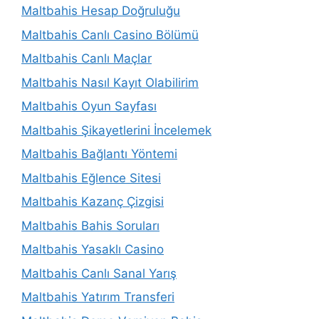
Maltbahis Hesap Doğruluğu
Maltbahis Canlı Casino Bölümü
Maltbahis Canlı Maçlar
Maltbahis Nasıl Kayıt Olabilirim
Maltbahis Oyun Sayfası
Maltbahis Şikayetlerini İncelemek
Maltbahis Bağlantı Yöntemi
Maltbahis Eğlence Sitesi
Maltbahis Kazanç Çizgisi
Maltbahis Bahis Soruları
Maltbahis Yasaklı Casino
Maltbahis Canlı Sanal Yarış
Maltbahis Yatırım Transferi