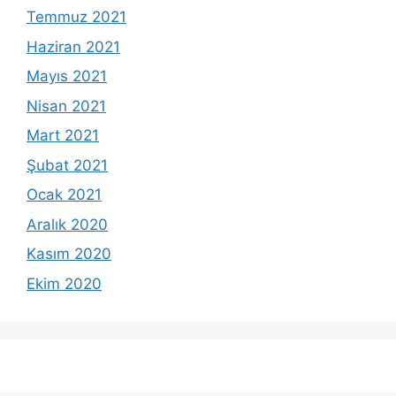
Temmuz 2021
Haziran 2021
Mayıs 2021
Nisan 2021
Mart 2021
Şubat 2021
Ocak 2021
Aralık 2020
Kasım 2020
Ekim 2020