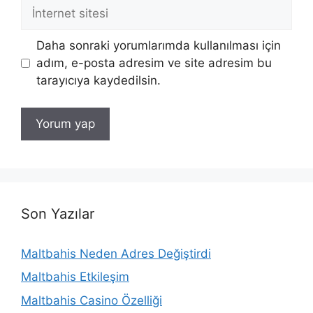
İnternet
sitesi
Daha sonraki yorumlarımda kullanılması için
adım, e-posta adresim ve site adresim bu
tarayıcıya kaydedilsin.
Son Yazılar
Maltbahis Neden Adres Değiştirdi
Maltbahis Etkileşim
Maltbahis Casino Özelliği