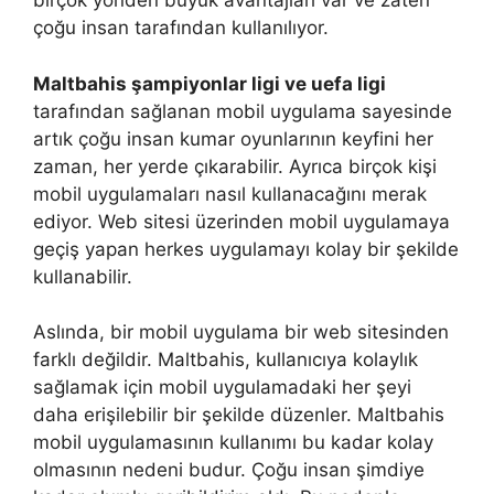
birçok yönden büyük avantajları var ve zaten
çoğu insan tarafından kullanılıyor.
Maltbahis şampiyonlar ligi ve uefa ligi
tarafından sağlanan mobil uygulama sayesinde
artık çoğu insan kumar oyunlarının keyfini her
zaman, her yerde çıkarabilir. Ayrıca birçok kişi
mobil uygulamaları nasıl kullanacağını merak
ediyor. Web sitesi üzerinden mobil uygulamaya
geçiş yapan herkes uygulamayı kolay bir şekilde
kullanabilir.
Aslında, bir mobil uygulama bir web sitesinden
farklı değildir. Maltbahis, kullanıcıya kolaylık
sağlamak için mobil uygulamadaki her şeyi
daha erişilebilir bir şekilde düzenler. Maltbahis
mobil uygulamasının kullanımı bu kadar kolay
olmasının nedeni budur. Çoğu insan şimdiye