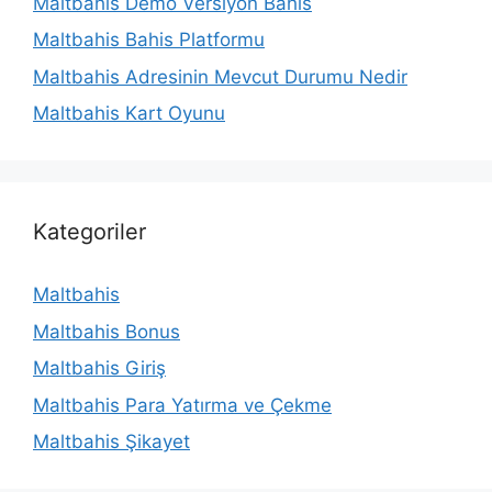
Maltbahis Demo Versiyon Bahis
Maltbahis Bahis Platformu
Maltbahis Adresinin Mevcut Durumu Nedir
Maltbahis Kart Oyunu
Kategoriler
Maltbahis
Maltbahis Bonus
Maltbahis Giriş
Maltbahis Para Yatırma ve Çekme
Maltbahis Şikayet