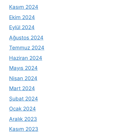
Kasım 2024
Ekim 2024
Eylül 2024
Ağustos 2024
Temmuz 2024
Haziran 2024
Mayıs 2024
Nisan 2024
Mart 2024
Şubat 2024
Ocak 2024
Aralık 2023
Kasım 2023