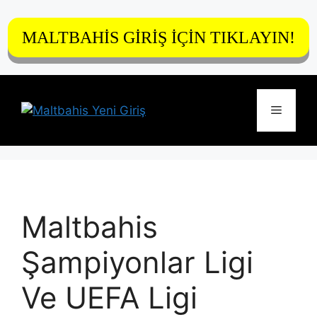
MALTBAHİS GİRİŞ İÇİN TIKLAYIN!
İçeriğe
atla
Menü
Maltbahis
Şampiyonlar Ligi
Ve UEFA Ligi