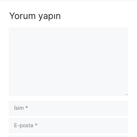
Yorum yapın
Yorum
İsim
E-
posta