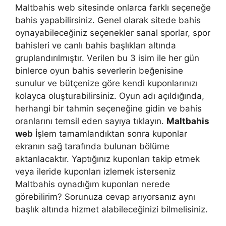
Maltbahis web sitesinde onlarca farklı seçeneğe
bahis yapabilirsiniz. Genel olarak sitede bahis
oynayabileceğiniz seçenekler sanal sporlar, spor
bahisleri ve canlı bahis başlıkları altında
gruplandırılmıştır. Verilen bu 3 isim ile her gün
binlerce oyun bahis severlerin beğenisine
sunulur ve bütçenize göre kendi kuponlarınızı
kolayca oluşturabilirsiniz. Oyun adı açıldığında,
herhangi bir tahmin seçeneğine gidin ve bahis
oranlarını temsil eden sayıya tıklayın.
Maltbahis
web
İşlem tamamlandıktan sonra kuponlar
ekranın sağ tarafında bulunan bölüme
aktarılacaktır. Yaptığınız kuponları takip etmek
veya ileride kuponları izlemek isterseniz
Maltbahis oynadığım kuponları nerede
görebilirim? Sorunuza cevap arıyorsanız aynı
başlık altında hizmet alabileceğinizi bilmelisiniz.