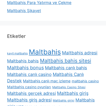
Maltbahis Para Yatırma ve Çekme
Maltbahis Şikayet
Etiketler
Maltbahis
Maltbahis adresi
kayit maltbahis
Maltbahis bahis sitesi
Maltbahis bahis
Maltbahis bonus
Maltbahis canlı bahis
Maltbahis canlı casino
Maltbahis Canlı
Destek
Maltbahis canlı maç izleme
maltbahis casino
Maltbahis casino oyunları
Maltbahis Casino Sitesi
Maltbahis giriş
Maltbahis gerçek adresi
Maltbahis giriş adresi
Maltbahis
Maltbahis girişi