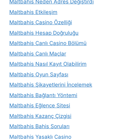
Maltbahis Neden Adres Değiştirdi
Maltbahis Etkileşim
Maltbahis Casino Özelliği
Maltbahis Hesap Doğruluğu
Maltbahis Canlı Casino Bölümü
Maltbahis Canlı Maçlar
Maltbahis Nasıl Kayıt Olabilirim
Maltbahis Oyun Sayfası
Maltbahis Şikayetlerini İncelemek
Maltbahis Bağlantı Yöntemi
Maltbahis Eğlence Sitesi
Maltbahis Kazanç Çizgisi
Maltbahis Bahis Soruları
Maltbahis Yasaklı Casino