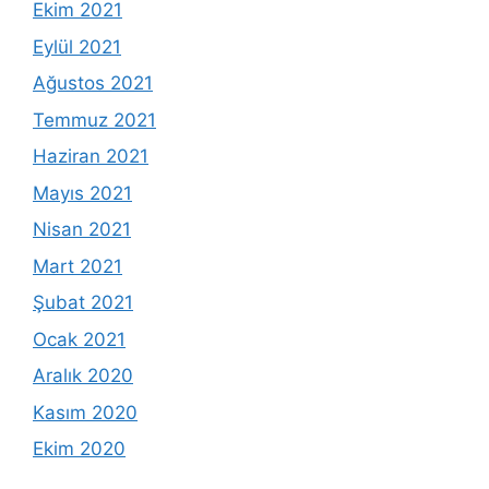
Ekim 2021
Eylül 2021
Ağustos 2021
Temmuz 2021
Haziran 2021
Mayıs 2021
Nisan 2021
Mart 2021
Şubat 2021
Ocak 2021
Aralık 2020
Kasım 2020
Ekim 2020