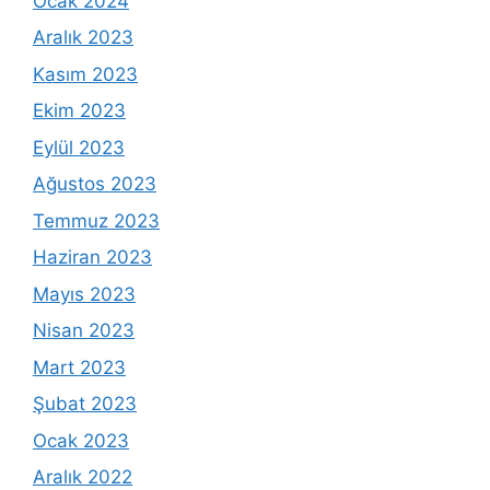
Ocak 2024
Aralık 2023
Kasım 2023
Ekim 2023
Eylül 2023
Ağustos 2023
Temmuz 2023
Haziran 2023
Mayıs 2023
Nisan 2023
Mart 2023
Şubat 2023
Ocak 2023
Aralık 2022