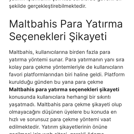
şekilde gerçekleştirebilmektedir.
Maltbahis Para Yatırma
Seçenekleri Şikayeti
Maltbahis, kullanıcılarına birden fazla para
yatırma yöntemi sunar. Para yatırmanın yanı sıra
kolay para çekme yöntemleriyle de kullanıcıların
favori platformlarından biri haline geldi. Platform
kurulduğu günden bu yana para çekme
Maltbahis para yatırma seçenekleri şikayeti
konusunda kullanıcılara herhangi bir sıkıntı
yaşatmadı. Maltbahis para çekme şikayeti olup
olmayacağını düşünen üyelere bu konuda en
hızlı ve sorunsuz para çekme yöntemi vaat
edilmektedir. Yatırım şikayetlerinin önüne