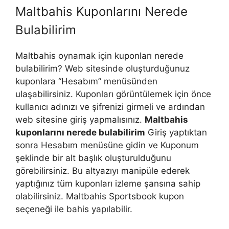
Maltbahis Kuponlarını Nerede
Bulabilirim
Maltbahis oynamak için kuponları nerede
bulabilirim? Web sitesinde oluşturduğunuz
kuponlara “Hesabım” menüsünden
ulaşabilirsiniz. Kuponları görüntülemek için önce
kullanıcı adınızı ve şifrenizi girmeli ve ardından
web sitesine giriş yapmalısınız.
Maltbahis
kuponlarını nerede bulabilirim
Giriş yaptıktan
sonra Hesabım menüsüne gidin ve Kuponum
şeklinde bir alt başlık oluşturulduğunu
görebilirsiniz. Bu altyazıyı manipüle ederek
yaptığınız tüm kuponları izleme şansına sahip
olabilirsiniz. Maltbahis Sportsbook kupon
seçeneği ile bahis yapılabilir.