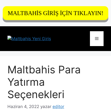
MALTBAHİS GİRİŞ İÇİN TIKLAYIN!
İçeriğe
atla
Menü
Maltbahis Para
Yatırma
Seçenekleri
Haziran 4, 2022
yazar
editor