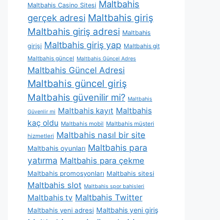
Maltbahis
Maltbahis Casino Sitesi
Maltbahis giriş
gerçek adresi
Maltbahis giriş adresi
Maltbahis
Maltbahis giriş yap
girişi
Maltbahis git
Maltbahis güncel
Maltbahis Güncel Adres
Maltbahis Güncel Adresi
Maltbahis güncel giriş
Maltbahis güvenilir mi?
Maltbahis
Maltbahis kayıt
Maltbahis
Güvenlir mi
kaç oldu
Maltbahis mobil
Maltbahis müşteri
Maltbahis nasıl bir site
hizmetleri
Maltbahis para
Maltbahis oyunları
yatırma
Maltbahis para çekme
Maltbahis promosyonları
Maltbahis sitesi
Maltbahis slot
Maltbahis spor bahisleri
Maltbahis Twitter
Maltbahis tv
Maltbahis yeni giriş
Maltbahis yeni adresi