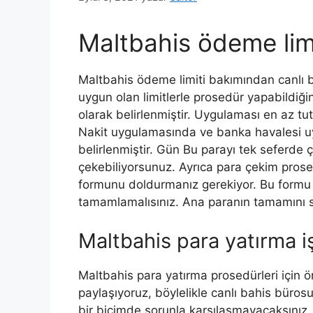
Maltbahis ödeme limi
Maltbahis ödeme limiti bakımından canlı
uygun olan limitlerle prosedür yapabildiği
olarak belirlenmiştir. Uygulaması en az t
Nakit uygulamasında ve banka havalesi uy
belirlenmiştir. Gün Bu parayı tek seferde ç
çekebiliyorsunuz. Ayrıca para çekim prose
formunu doldurmanız gerekiyor. Bu formu 
tamamlamalısınız. Ana paranın tamamını sp
Maltbahis para yatırma iş
Maltbahis para yatırma prosedürleri için ön
paylaşıyoruz, böylelikle canlı bahis büro
bir biçimde sorunla karşılaşmayacaksınız. 