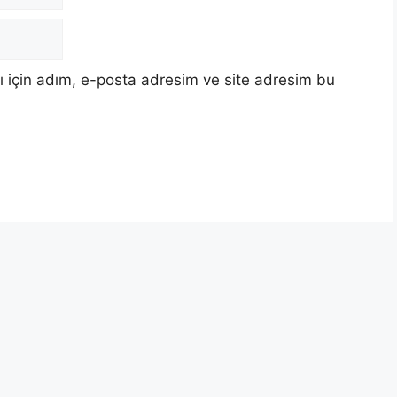
 için adım, e-posta adresim ve site adresim bu