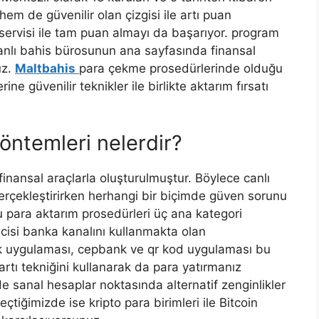
em de güvenilir olan çizgisi ile artı puan
ervisi ile tam puan almayı da başarıyor. program
canlı bahis bürosunun ana sayfasında finansal
uz.
Maltbahis
para çekme prosedürlerinde olduğu
ne güvenilir teknikler ile birlikte aktarım fırsatı
öntemleri nelerdir?
inansal araçlarla oluşturulmuştur. Böylece canlı
erçekleştirirken herhangi bir biçimde güven sorunu
u para aktarım prosedürleri üç ana kategori
ncisi banka kanalını kullanmakta olan
nk uygulaması, cepbank ve qr kod uygulaması bu
artı tekniğini kullanarak da para yatırmanız
e sanal hesaplar noktasında alternatif zenginlikler
çtiğimizde ise kripto para birimleri ile Bitcoin