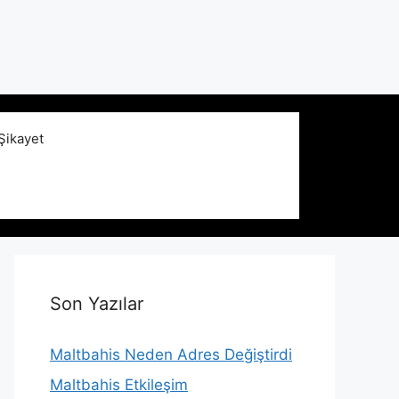
Şikayet
Son Yazılar
Maltbahis Neden Adres Değiştirdi
Maltbahis Etkileşim