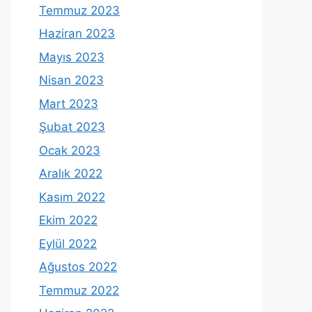
Temmuz 2023
Haziran 2023
Mayıs 2023
Nisan 2023
Mart 2023
Şubat 2023
Ocak 2023
Aralık 2022
Kasım 2022
Ekim 2022
Eylül 2022
Ağustos 2022
Temmuz 2022