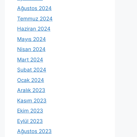
Ağustos 2024
Temmuz 2024
Haziran 2024
Mayıs 2024
Nisan 2024
Mart 2024
Şubat 2024
Ocak 2024
Aralık 2023
Kasım 2023
Ekim 2023
Eylül 2023
Ağustos 2023