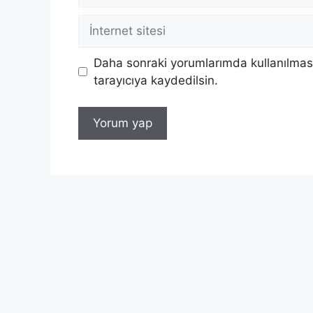
İnternet
sitesi
Daha sonraki yorumlarımda kullanılması
tarayıcıya kaydedilsin.