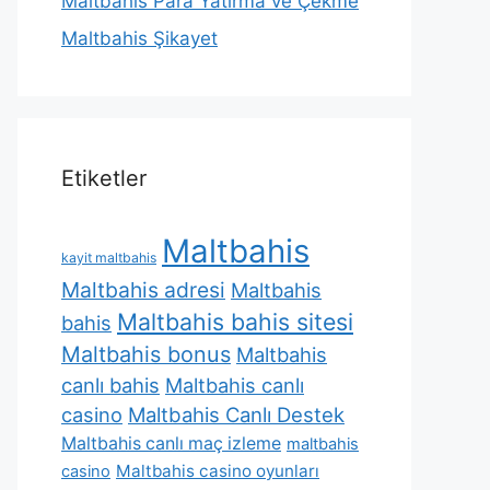
Maltbahis Para Yatırma ve Çekme
Maltbahis Şikayet
Etiketler
Maltbahis
kayit maltbahis
Maltbahis adresi
Maltbahis
Maltbahis bahis sitesi
bahis
Maltbahis bonus
Maltbahis
canlı bahis
Maltbahis canlı
casino
Maltbahis Canlı Destek
Maltbahis canlı maç izleme
maltbahis
Maltbahis casino oyunları
casino