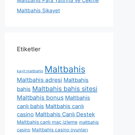
Maltbahis Para Yatırma ve Çekme
Maltbahis Şikayet
Etiketler
Maltbahis
kayit maltbahis
Maltbahis adresi
Maltbahis
Maltbahis bahis sitesi
bahis
Maltbahis bonus
Maltbahis
canlı bahis
Maltbahis canlı
casino
Maltbahis Canlı Destek
Maltbahis canlı maç izleme
maltbahis
Maltbahis casino oyunları
casino