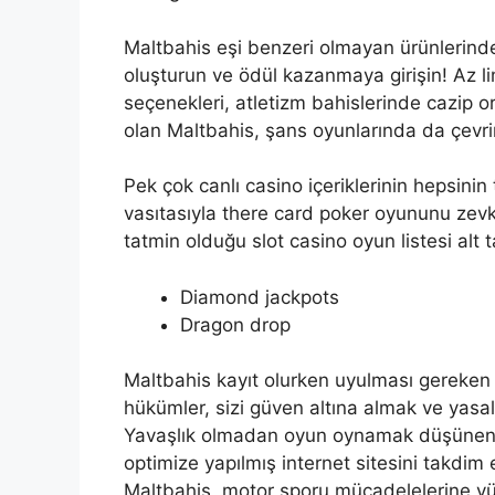
Maltbahis eşi benzeri olmayan ürünlerinde
oluşturun ve ödül kazanmaya girişin! Az li
seçenekleri, atletizm bahislerinde cazip 
olan Maltbahis, şans oyunlarında da çevri
Pek çok canlı casino içeriklerinin hepsinin
vasıtasıyla there card poker oyununu zev
tatmin olduğu slot casino oyun listesi alt t
Diamond jackpots
Dragon drop
Maltbahis kayıt olurken uyulması gereken şa
hükümler, sizi güven altına almak ve yasal
Yavaşlık olmadan oyun oynamak düşünenlere
optimize yapılmış internet sitesini takdim
Maltbahis, motor sporu mücadelelerine yü