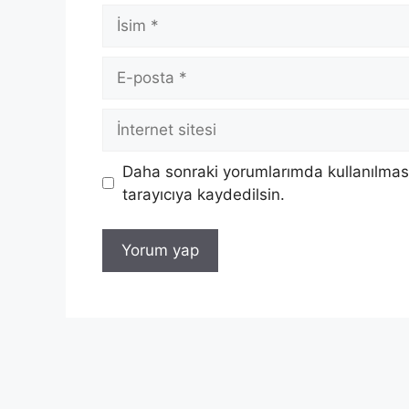
İsim
E-
posta
İnternet
sitesi
Daha sonraki yorumlarımda kullanılması
tarayıcıya kaydedilsin.