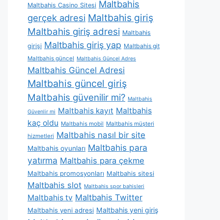
Maltbahis
Maltbahis Casino Sitesi
Maltbahis giriş
gerçek adresi
Maltbahis giriş adresi
Maltbahis
Maltbahis giriş yap
girişi
Maltbahis git
Maltbahis güncel
Maltbahis Güncel Adres
Maltbahis Güncel Adresi
Maltbahis güncel giriş
Maltbahis güvenilir mi?
Maltbahis
Maltbahis kayıt
Maltbahis
Güvenlir mi
kaç oldu
Maltbahis mobil
Maltbahis müşteri
Maltbahis nasıl bir site
hizmetleri
Maltbahis para
Maltbahis oyunları
yatırma
Maltbahis para çekme
Maltbahis promosyonları
Maltbahis sitesi
Maltbahis slot
Maltbahis spor bahisleri
Maltbahis Twitter
Maltbahis tv
Maltbahis yeni giriş
Maltbahis yeni adresi