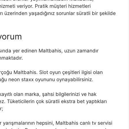
izmeti veriyor. Pratik müşteri hizmetleri
arı üzerinden yaşadığınız sorunlar süratli bir şekilde
iyorum
asında yer edinen Maltbahis, uzun zamandır
ınmaktadır.
çoğu Maltbahis. Slot oyun çeşitleri ilgisi olan
lduğu neon staxx oyununu oynayabilirsiniz.
yıtlı olan marka, şahsi bilgilerinizi ve hak
ez. Tüketicilerin çok süratli ekstra bet yaptıkları
r;
yarışmalarının hepsini, Maltbahis canlı tv servisi