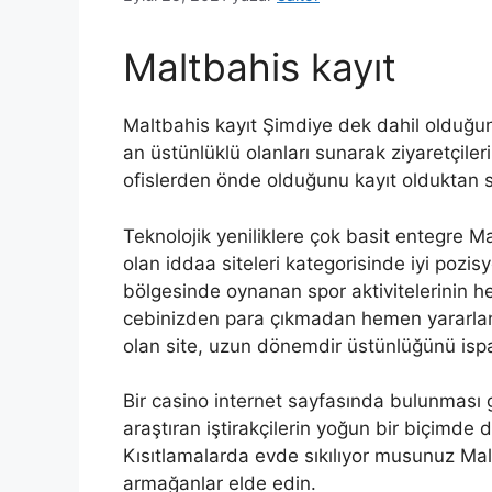
Maltbahis kayıt
Maltbahis kayıt Şimdiye dek dahil olduğun
an üstünlüklü olanları sunarak ziyaretçil
ofislerden önde olduğunu kayıt olduktan 
Teknolojik yeniliklere çok basit entegre 
olan iddaa siteleri kategorisinde iyi pozis
bölgesinde oynanan spor aktivitelerinin hep
cebinizden para çıkmadan hemen yararlanın
olan site, uzun dönemdir üstünlüğünü ispatl
Bir casino internet sayfasında bulunması g
araştıran iştirakçilerin yoğun bir biçimde 
Kısıtlamalarda evde sıkılıyor musunuz Ma
armağanlar elde edin.