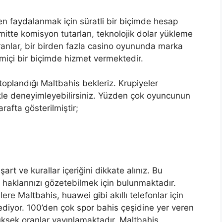
n faydalanmak için süratli bir biçimde hesap
mitte komisyon tutarları, teknolojik dolar yükleme
oranlar, bir birden fazla casino oyununda marka
miçi bir biçimde hizmet vermektedir.
 toplandığı Maltbahis bekleriz. Krupiyeler
kle deneyimleyebilirsiniz. Yüzden çok oyuncunun
arafta gösterilmiştir;
rt ve kurallar içeriğini dikkate alınız. Bu
 haklarınızı gözetebilmek için bulunmaktadır.
 Maltbahis, huawei gibi akıllı telefonlar için
 ediyor. 100’den çok spor bahis çeşidine yer veren
ksek oranlar yayınlamaktadır. Maltbahis,