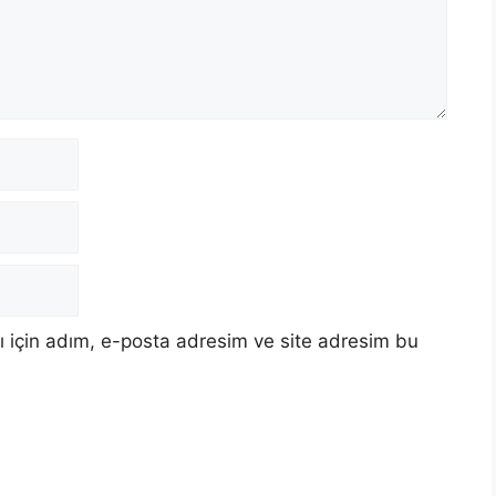
 için adım, e-posta adresim ve site adresim bu