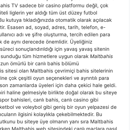
tbahis TV sadece bir casino platformu değil, çok
teli liglerin yer aldığı tüm üst düzey futbol
 Bu kutuya tıkladığınızda otomatik olarak açılacak
r. Esasen ad, soyad, adres, tarih, telefon, e-
ullanıcı adı ve şifre oluşturma, tercih edilen para
ek de aynı derecede önemlidir. Üyeliğiniz
üreci sonuçlandırıldığı için yavaş yavaş sitenin
ve sunduğu tüm hizmetlere uygun olarak
Maltbahis
 uzun ömürlü bir canlı bahis bölümü
s sitesi olan Maltbahis çevrimiçi bahis sitelerinin
ine çok çeşitli oyun seçenekleri ve ayrıntılı para
 son zamanlarda üyeleri için daha çekici hale geldi.
iri haline gelmesiyle birlikte doğal olarak bu siteye
spor bahisleri, canlı bahis, canlı casino gibi
basketbol ve voleybol gibi geniş bir oyun yelpazesi de
cuların ilgisini kolaylıkla çekebilmektedir. Bu
tkunu bu siteye üye olmanın yanı sıra Maltbahis
arken Maltbahis web sitesindeki canlı maçlara nasıl