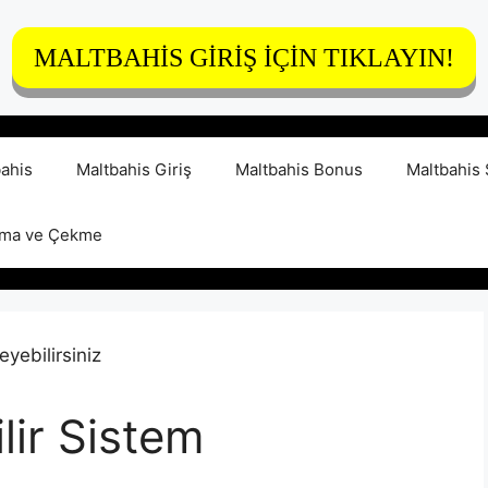
MALTBAHİS GİRİŞ İÇİN TIKLAYIN!
bahis
Maltbahis Giriş
Maltbahis Bonus
Maltbahis 
ırma ve Çekme
lir Sistem