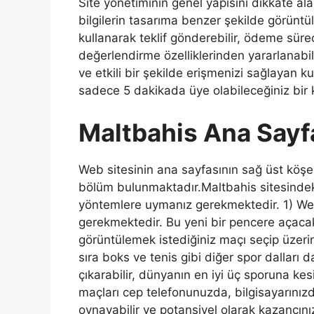
Site yönetiminin genel yapısını dikkate a
bilgilerin tasarıma benzer şekilde görüntül
kullanarak teklif gönderebilir, ödeme süre
değerlendirme özelliklerinden yararlanabilir
ve etkili bir şekilde erişmenizi sağlayan 
sadece 5 dakikada üye olabileceğiniz bir ka
Maltbahis Ana Sayf
Web sitesinin ana sayfasının sağ üst köşesi
bölüm bulunmaktadır.Maltbahis sitesindeki ş
yöntemlere uymanız gerekmektedir. 1) We
gerekmektedir. Bu yeni bir pencere açac
görüntülemek istediğiniz maçı seçip üzerin
sıra boks ve tenis gibi diğer spor dalları 
çıkarabilir, dünyanın en iyi üç sporuna kesi
maçları cep telefonunuzda, bilgisayarınız
oynayabilir ve potansiyel olarak kazancınızı