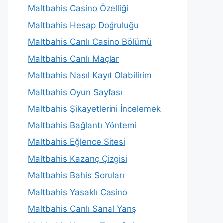
Maltbahis Casino Özelliği
Maltbahis Hesap Doğruluğu
Maltbahis Canlı Casino Bölümü
Maltbahis Canlı Maçlar
Maltbahis Nasıl Kayıt Olabilirim
Maltbahis Oyun Sayfası
Maltbahis Şikayetlerini İncelemek
Maltbahis Bağlantı Yöntemi
Maltbahis Eğlence Sitesi
Maltbahis Kazanç Çizgisi
Maltbahis Bahis Soruları
Maltbahis Yasaklı Casino
Maltbahis Canlı Sanal Yarış