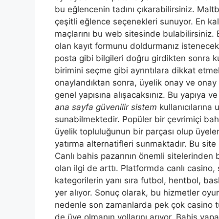
bu eğlencenin tadını çıkarabilirsiniz. Mal
çeşitli eğlence seçenekleri sunuyor. En kali
maçlarını bu web sitesinde bulabilirsiniz.
olan kayıt formunu doldurmanız istenecekti
posta gibi bilgileri doğru girdikten sonra k
birimini seçme gibi ayrıntılara dikkat etm
onaylandıktan sonra, üyelik onay ve onay s
genel yapısına alışacaksınız. Bu yapıya 
ana sayfa güvenilir sistem
kullanıcılarına
sunabilmektedir. Popüler bir çevrimiçi bahi
üyelik topluluğunun bir parçası olup üyeler
yatırma alternatifleri sunmaktadır. Bu site
Canlı bahis pazarının önemli sitelerinden b
olan ilgi de arttı. Platformda canlı casino, 
kategorilerin yanı sıra futbol, ​​hentbol, ​​
yer alıyor. Sonuç olarak, bu hizmetler oyun
nedenle son zamanlarda pek çok casino tu
de üye olmanın yollarını arıyor. Bahis yap