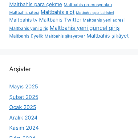
Maltbahis para çekme
Maltbahis promosyonları
Maltbahis slot
Maltbahis sitesi
Maltbahis spor bahisleri
Maltbahis Twitter
Maltbahis tv
Maltbahis yeni adresi
Maltbahis yeni güncel giriş
Maltbahis yeni giriş
Maltbahis şikâyet
Maltbahis üyelik
Maltbahis şikayetvar
Arşivler
Mayıs 2025
Şubat 2025
Ocak 2025
Aralık 2024
Kasım 2024