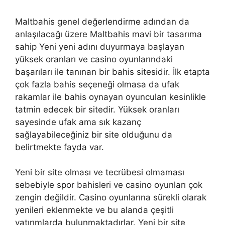
Maltbahis genel değerlendirme adından da
anlaşılacağı üzere Maltbahis mavi bir tasarıma
sahip Yeni yeni adını duyurmaya başlayan
yüksek oranları ve casino oyunlarındaki
başarıları ile tanınan bir bahis sitesidir. İlk etapta
çok fazla bahis seçeneği olmasa da ufak
rakamlar ile bahis oynayan oyuncuları kesinlikle
tatmin edecek bir sitedir. Yüksek oranları
sayesinde ufak ama sık kazanç
sağlayabileceğiniz bir site olduğunu da
belirtmekte fayda var.
Yeni bir site olması ve tecrübesi olmaması
sebebiyle spor bahisleri ve casino oyunları çok
zengin değildir. Casino oyunlarına sürekli olarak
yenileri eklenmekte ve bu alanda çeşitli
yatırımlarda bulunmaktadırlar. Yeni bir site