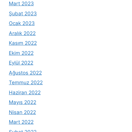
Mart 2023
Şubat 2023
Ocak 2023
Aralık 2022
Kasım 2022
Ekim 2022
Eylül 2022
Ağustos 2022
Temmuz 2022
Haziran 2022
Mayıs 2022
Nisan 2022
Mart 2022
Şubat 2022