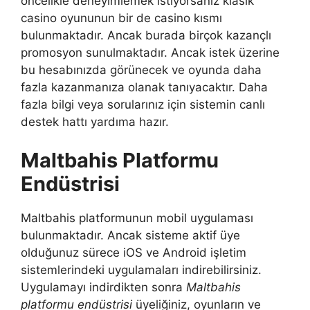
öncelikle deneyimlemek istiyorsanız klasik
casino oyununun bir de casino kısmı
bulunmaktadır. Ancak burada birçok kazançlı
promosyon sunulmaktadır. Ancak istek üzerine
bu hesabınızda görünecek ve oyunda daha
fazla kazanmanıza olanak tanıyacaktır. Daha
fazla bilgi veya sorularınız için sistemin canlı
destek hattı yardıma hazır.
Maltbahis Platformu
Endüstrisi
Maltbahis platformunun mobil uygulaması
bulunmaktadır. Ancak sisteme aktif üye
olduğunuz sürece iOS ve Android işletim
sistemlerindeki uygulamaları indirebilirsiniz.
Uygulamayı indirdikten sonra
Maltbahis
platformu endüstrisi
üyeliğiniz, oyunların ve