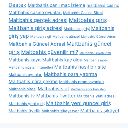
Destek
Maltbahis canlı maç izleme
maltbahis casino
Maltbahis casino oyunları
Maltbahis Casino Sitesi
Maltbahis giriş
Maltbahis gerçek adresi
Maltbahis giriş adresi
Maltbahis
Maltbahis girişi
giriş yap
Maltbahis git
Maltbahis güncel
Maltbahis Güncel Adres
Maltbahis güncel
Maltbahis Güncel Adresi
giriş
Maltbahis güvenilir mi?
Maltbahis Güvenlir mi
Maltbahis kayıt
Maltbahis kaç oldu
Maltbahis mobil
Maltbahis nasıl bir site
Maltbahis müşteri hizmetleri
Maltbahis para yatırma
Maltbahis oyunları
Maltbahis para çekme
Maltbahis promosyonları
Maltbahis slot
Maltbahis sitesi
Maltbahis spor bahisleri
Maltbahis Twitter
Maltbahis tv
Maltbahis yeni adresi
Maltbahis yeni güncel giriş
Maltbahis yeni giriş
Maltbahis şikâyet
Maltbahis üyelik
Maltbahis şikayetvar