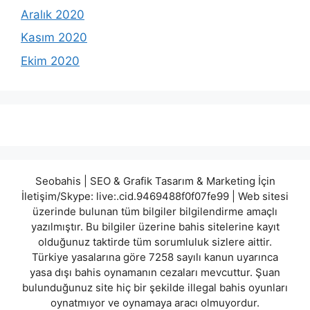
Aralık 2020
Kasım 2020
Ekim 2020
Seobahis | SEO & Grafik Tasarım & Marketing İçin
İletişim/Skype: live:.cid.9469488f0f07fe99 | Web sitesi
üzerinde bulunan tüm bilgiler bilgilendirme amaçlı
yazılmıştır. Bu bilgiler üzerine bahis sitelerine kayıt
olduğunuz taktirde tüm sorumluluk sizlere aittir.
Türkiye yasalarına göre 7258 sayılı kanun uyarınca
yasa dışı bahis oynamanın cezaları mevcuttur. Şuan
bulunduğunuz site hiç bir şekilde illegal bahis oyunları
oynatmıyor ve oynamaya aracı olmuyordur.