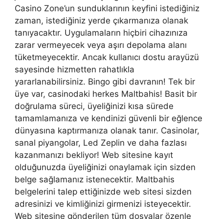
Casino Zone’un sunduklarının keyfini istediğiniz
zaman, istediğiniz yerde çıkarmanıza olanak
tanıyacaktır. Uygulamaların hiçbiri cihazınıza
zarar vermeyecek veya aşırı depolama alanı
tüketmeyecektir. Ancak kullanıcı dostu arayüzü
sayesinde hizmetten rahatlıkla
yararlanabilirsiniz. Bingo gibi davranın! Tek bir
üye var, casinodaki herkes Maltbahis! Basit bir
doğrulama süreci, üyeliğinizi kısa sürede
tamamlamanıza ve kendinizi güvenli bir eğlence
dünyasına kaptırmanıza olanak tanır. Casinolar,
sanal piyangolar, Led Zeplin ve daha fazlası
kazanmanızı bekliyor! Web sitesine kayıt
olduğunuzda üyeliğinizi onaylamak için sizden
belge sağlamanız istenecektir. Maltbahis
belgelerini talep ettiğinizde web sitesi sizden
adresinizi ve kimliğinizi girmenizi isteyecektir.
Web sitesine gönderilen tüm dosyalar özenle