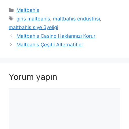
Kategoriler
Maltbahis
Etiketler
giris maltbahis
,
maltbahis endüstrisi
,
maltbahis siye üyeliği
Maltbahis Casino Haklarınızı Korur
Maltbahis Çeşitli Alternatifler
Yorum yapın
Yorum