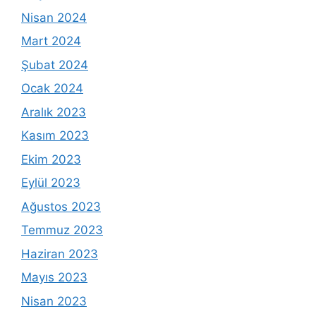
Nisan 2024
Mart 2024
Şubat 2024
Ocak 2024
Aralık 2023
Kasım 2023
Ekim 2023
Eylül 2023
Ağustos 2023
Temmuz 2023
Haziran 2023
Mayıs 2023
Nisan 2023