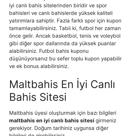
iyi canlı bahis sitelerinden biridir ve spor
bahisleri ve canlı bahislerde yüksek kaliteli
yatırımlara sahiptir. Fazla farklı spor için kupon
tamamlayabilirsiniz. Tabii ki, futbol her zaman
önce gelir. Ancak basketbol, ​​tenis ve voleybol
gibi diğer spor dallarında da yüksek puanlar
alabilirsiniz. Futbol bahis kuponu
düşünüyorsanız bu sefer toplu kupon yapabilir
ve ek bonus alabilirsiniz.
Maltbahis En İyi Canlı
Bahis Sitesi
Maltbahis üyesi oluşturmak için bazı bilgileri
maltbahis en iyi canlı bahis sitesi
girmeniz
gerekiyor. Doğum tarihiniz uygunsa diğer
bilgileri de girebilirsiniz.