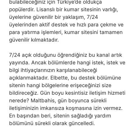
bulabileceğiniz için Türkiye’de oldukça
popülerdir. Lisanslı bir kumar sitesinin varlığı,
üyelerine güvenilir bir yaklaşım, 7/24
üyelerinden aktif destek ve hızlı para çekme ve
para yatırma işlemleri, kumar sitesini tamamen
güvenilir kılmaktadır.
7/24 açık olduğunu öğrendiğiniz bu kanal artık
yayında. Ancak bölümlerde hangi istek, istek ve
bilgi ihtiyaçlarınızın karşılanabileceği
açıklanmaktadır. Elbette, bu destek bölümüne
sitenin hangi bölgelerine erişeceğinizi size
bildireceğiz. Gün boyu kesintisiz iletişim hizmeti
nerede? Maltbahis, gün boyunca sürekli
iletişiminizin imkansıza koşmasına izin vermez.
En başından beri, sitenin sağladığı yardım
bölümünü sürekli olarak güncelledi.