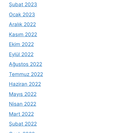
Şubat 2023
Ocak 2023
Aralık 2022
Kasım 2022
Ekim 2022
Eylül 2022
Ağustos 2022
Temmuz 2022
Haziran 2022
Mayıs 2022
Nisan 2022
Mart 2022
Şubat 2022