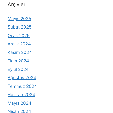
Arşivler
Mayıs 2025
Şubat 2025
Ocak 2025
Aralık 2024
Kasım 2024
Ekim 2024
Eylül 2024
Ağustos 2024
Temmuz 2024
Haziran 2024
Mayıs 2024
Nisan 2024