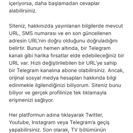
içeriyorsa, daha başlamadan cevaplar
alabilirsiniz.
Siteniz, hakkınızda yayınlanan bilgilerde mevcut
URL, SMS numarası ve en son güncellenen
adresin URL’nin doğru olduğunu doğruladığını
belirtir. Bunun hemen altında, bir Telegram
kanalı gibi harika fırsatlar elde edebileceğiniz bir
URL var. Hızlı değiştirilebilen bir URL’ye sahip
bir Telegram kanalına abone olabilirsiniz. Ancak,
orijinal sosyal medya hesapları hakkında bilgi
edinmekle ilgilendiğinizi biliyorum. Siteniz bunu
biliyor ve gerçek profilinize tek tıklamayla
erişmenizi sağlıyor.
Her platformun adına tıklayarak Twitter,
Youtube, Instagram veya Telegram’a geçiş
yapabilirsiniz. Son olarak, TV bölümünün