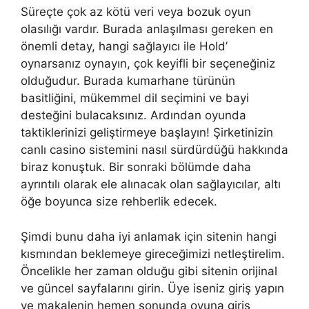
Süreçte çok az kötü veri veya bozuk oyun
olasılığı vardır. Burada anlaşılması gereken en
önemli detay, hangi sağlayıcı ile Hold’
oynarsanız oynayın, çok keyifli bir seçeneğiniz
olduğudur. Burada kumarhane türünün
basitliğini, mükemmel dil seçimini ve bayi
desteğini bulacaksınız. Ardından oyunda
taktiklerinizi geliştirmeye başlayın! Şirketinizin
canlı casino sistemini nasıl sürdürdüğü hakkında
biraz konuştuk. Bir sonraki bölümde daha
ayrıntılı olarak ele alınacak olan sağlayıcılar, altı
öğe boyunca size rehberlik edecek.
Şimdi bunu daha iyi anlamak için sitenin hangi
kısmından beklemeye gireceğimizi netleştirelim.
Öncelikle her zaman olduğu gibi sitenin orijinal
ve güncel sayfalarını girin. Üye iseniz giriş yapın
ve makalenin hemen sonunda oyuna giriş