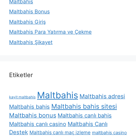
Maltbahis
Maltbahis Bonus
Maltbahis Giriş
Maltbahis Para Yatırma ve Çekme
Maltbahis Şikayet
Etiketler
Maltbahis
Maltbahis adresi
kayit maltbahis
Maltbahis bahis sitesi
Maltbahis bahis
Maltbahis bonus
Maltbahis canlı bahis
Maltbahis canlı casino
Maltbahis Canlı
Destek
Maltbahis canlı maç izleme
maltbahis casino