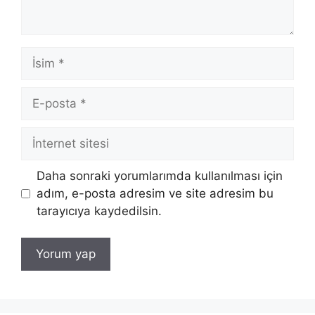
İsim
E-
posta
İnternet
sitesi
Daha sonraki yorumlarımda kullanılması için
adım, e-posta adresim ve site adresim bu
tarayıcıya kaydedilsin.