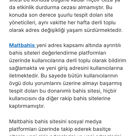
da etkinlik durdurma cezası almamıştır. Bu
konuda son derece şuurlu tespit dolan site
yöneticileri, aynı vakitte her hafta derli toplu
olarak adres değişikliği yaşam sürdürmektedir.
Maltbahis
yeni adres kapsamı altında ayrıntılı
bahis siteleri değerlendirme platformları
üzerinde kullanıcılarına derli toplu olarak bildirim
sağlamakta ve yeni giriş adresini kullanıcılarına
iletmektedir. Bu sayede bütün kullanıcılarının
övgü dolu yorumlarını üzerine almayı başarmış
tespit dolan bu donanımlı bahis sitesi, hiçbir
kullanıcısını da diğer rakip bahis sitelerine
kaptırmamıştır.
Maltbahis bahis sitesini sosyal medya
platformları üzerinde takip ederek basitçe