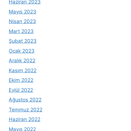
Haziran 2023
Mayıs 2023
Nisan 2023
Mart 2023
Şubat 2023
Ocak 2023
Aralık 2022
Kasım 2022
Ekim 2022
Eylül 2022
Ağustos 2022
Temmuz 2022
Haziran 2022
Mayıs 2022