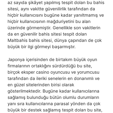
az sayıda şikâyet yapılmış tespit dolan bu bahis
sitesi, aynı vakitte güvenilirlik tarafından da
hiçbir kullanıcısını bugüne kadar yanıltmamış ve
hiçbir kullanıcısının mağduriyetini bu alan
üzerinde görmemiştir. Genellikle son vakitlerin
da en güvenilir bahis sitesi tespit dolan
Maltbahis bahis sitesi, dünya çapından de çok
büyük bir ilgi görmeyi başarmıştır.
Japonya içerisinden de birtakım büyük oyun
firmalarının ortaklığını sürdürdüğü bu site,
birçok eksper casino oyuncusu ve yorumcusu
tarafından da ileriki senelerin en donanımlı ve
en güzel sitelerinden birisi olarak
gösterilmektedir. Bugüne kadar kullanıcılarına
sağlamış bulunduğu bütün olumlu durumların
yanı sıra kullanıcılarına parasal yönden da çok
büyük bir destek sağlamış tespit dolan bu site,