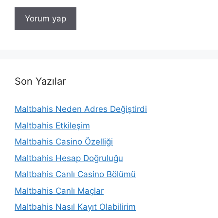
Son Yazılar
Maltbahis Neden Adres Değiştirdi
Maltbahis Etkileşim
Maltbahis Casino Özelliği
Maltbahis Hesap Doğruluğu
Maltbahis Canlı Casino Bölümü
Maltbahis Canlı Maçlar
Maltbahis Nasıl Kayıt Olabilirim