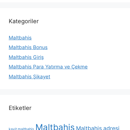
Kategoriler
Maltbahis
Maltbahis Bonus
Maltbahis Giriş
Maltbahis Para Yatırma ve Çekme
Maltbahis Şikayet
Etiketler
Maltbahis
Maltbahis adresi
kayit maltbahis