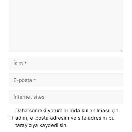
İsim
E-
posta
İnternet
sitesi
Daha sonraki yorumlarımda kullanılması için
adım, e-posta adresim ve site adresim bu
tarayıcıya kaydedilsin.