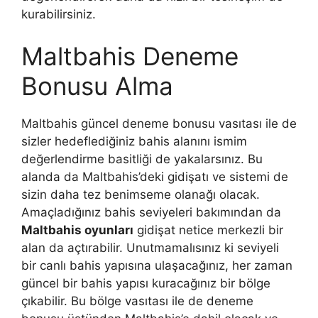
kurabilirsiniz.
Maltbahis Deneme
Bonusu Alma
Maltbahis güncel deneme bonusu vasıtası ile de
sizler hedeflediğiniz bahis alanını ismim
değerlendirme basitliği de yakalarsınız. Bu
alanda da Maltbahis’deki gidişatı ve sistemi de
sizin daha tez benimseme olanağı olacak.
Amaçladığınız bahis seviyeleri bakımından da
Maltbahis oyunları
gidişat netice merkezli bir
alan da açtırabilir. Unutmamalısınız ki seviyeli
bir canlı bahis yapısına ulaşacağınız, her zaman
güncel bir bahis yapısı kuracağınız bir bölge
çıkabilir. Bu bölge vasıtası ile de deneme