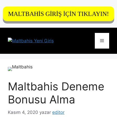
MALTBAHİS GİRİŞ İÇİN TIKLAYIN!
İçeriğe
atla
Menü
Maltbahis Deneme
Bonusu Alma
Kasım 4, 2020
yazar
editor