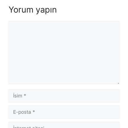
Yorum yapın
Yorum
İsim
E-
posta
İnternet