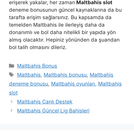
erişerek yakalar, her zaman
Maltbahis slot
deneme bonusunun güncel kaynaklarına da bu
tarafta erişim sağlarsınız. Bu kapsamda da
temelden Maltbahis ile ilerleyiş daha da
donanımlı ve bol daha nitelikli bir yapıda yön
almış olacaktır. Hepiniz yönünden da şuandan
bol talih olmasını dileriz.
Kategoriler
Maltbahis Bonus
Etiketler
Maltbahis
,
Maltbahis bonusu
,
Maltbahis
deneme bonusu
,
Maltbahis oyunları
,
Maltbahis
slot
Maltbahis Canlı Destek
Maltbahis Güncel Lig Bahisleri