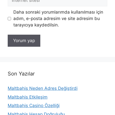
sitesi
Daha sonraki yorumlarımda kullanılması için
adım, e-posta adresim ve site adresim bu
tarayıcıya kaydedilsin.
Son Yazılar
Maltbahis Neden Adres Değiştirdi
Maltbahis Etkileşim
Maltbahis Casino Özelliği
Maltbahis Hesap Doğruluğu