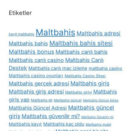
Etiketler
Maltbahis
Maltbahis adresi
kayit maltbahis
Maltbahis bahis sitesi
Maltbahis bahis
Maltbahis bonus
Maltbahis canlı bahis
Maltbahis canlı casino
Maltbahis Canlı
Destek
Maltbahis canlı maç izleme
maltbahis casino
Maltbahis casino oyunları
Maltbahis Casino Sitesi
Maltbahis giriş
Maltbahis gerçek adresi
Maltbahis giriş adresi
Maltbahis
Maltbahis girişi
giriş yap
Maltbahis git
Maltbahis güncel
Maltbahis Güncel Adres
Maltbahis güncel
Maltbahis Güncel Adresi
giriş
Maltbahis güvenilir mi?
Maltbahis Güvenlir mi
Maltbahis kayıt
Maltbahis kaç oldu
Maltbahis mobil