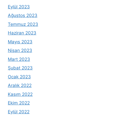
Eylül 2023
Ağustos 2023
Temmuz 2023
Haziran 2023
Mayıs 2023
Nisan 2023
Mart 2023
Şubat 2023
Ocak 2023
Aralık 2022
Kasım 2022
Ekim 2022
Eylül 2022