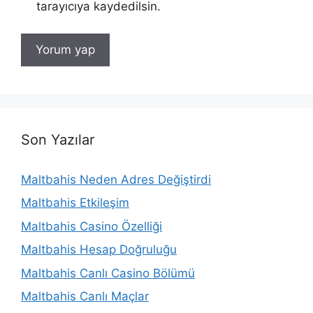
tarayıcıya kaydedilsin.
Son Yazılar
Maltbahis Neden Adres Değiştirdi
Maltbahis Etkileşim
Maltbahis Casino Özelliği
Maltbahis Hesap Doğruluğu
Maltbahis Canlı Casino Bölümü
Maltbahis Canlı Maçlar