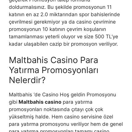
doldurmalısınız. Bu şekilde promosyonun 11
katının en az 2.0 miktarından spor bahislerinde
çevrilmesi gerekmiyor ya da casino çevrimine
promosyonun 10 katının çevrim koşulanın
tamamlanması yeterli oluyor ve size 500 TL’ye
kadar ulaşabilen cazip bir promosyon veriliyor.
Maltbahis Casino Para
Yatırma Promosyonları
Nelerdir?
Maltbahis ‘de Casino Hoş geldin Promosyonu
gibi
Maltbahis casino
para yatırma
promosyonları noktasında çıtayı çok çok
yükseltmiş halde. Hem casino servisine özel
para yatırma promosyonu veriliyor hem de genel
para yatırma promosyonları tamamı casino