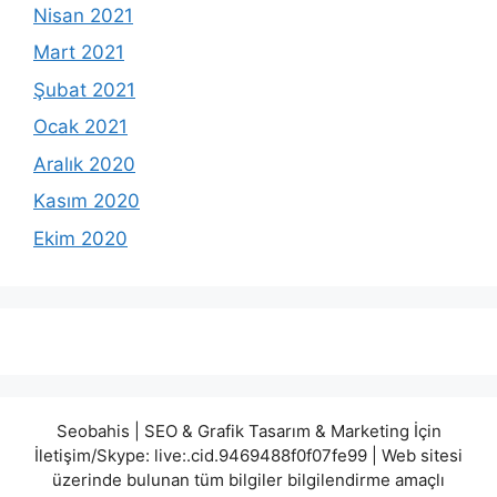
Nisan 2021
Mart 2021
Şubat 2021
Ocak 2021
Aralık 2020
Kasım 2020
Ekim 2020
Seobahis | SEO & Grafik Tasarım & Marketing İçin
İletişim/Skype: live:.cid.9469488f0f07fe99 | Web sitesi
üzerinde bulunan tüm bilgiler bilgilendirme amaçlı