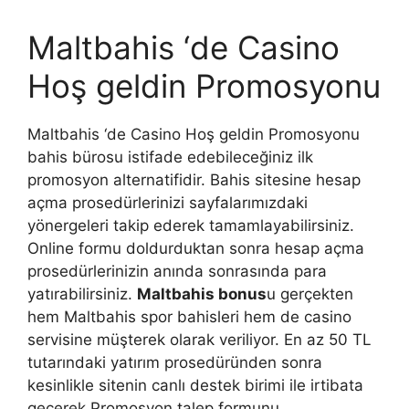
Maltbahis ‘de Casino
Hoş geldin Promosyonu
Maltbahis ‘de Casino Hoş geldin Promosyonu
bahis bürosu istifade edebileceğiniz ilk
promosyon alternatifidir. Bahis sitesine hesap
açma prosedürlerinizi sayfalarımızdaki
yönergeleri takip ederek tamamlayabilirsiniz.
Online formu doldurduktan sonra hesap açma
prosedürlerinizin anında sonrasında para
yatırabilirsiniz.
Maltbahis bonus
u gerçekten
hem Maltbahis spor bahisleri hem de casino
servisine müşterek olarak veriliyor. En az 50 TL
tutarındaki yatırım prosedüründen sonra
kesinlikle sitenin canlı destek birimi ile irtibata
geçerek Promosyon talep formunu