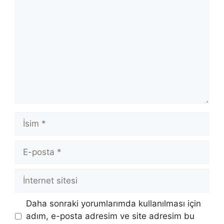
İsim
E-
posta
İnternet
sitesi
Daha sonraki yorumlarımda kullanılması için
adım, e-posta adresim ve site adresim bu