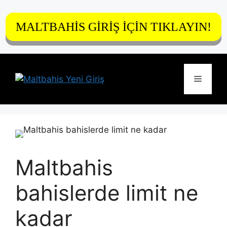
MALTBAHİS GİRİŞ İÇİN TIKLAYIN!
İçeriğe
atla
Menü
Maltbahis
bahislerde limit ne
kadar