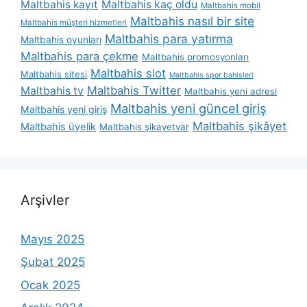
Maltbahis kayıt
Maltbahis kaç oldu
Maltbahis mobil
Maltbahis nasıl bir site
Maltbahis müşteri hizmetleri
Maltbahis para yatırma
Maltbahis oyunları
Maltbahis para çekme
Maltbahis promosyonları
Maltbahis slot
Maltbahis sitesi
Maltbahis spor bahisleri
Maltbahis Twitter
Maltbahis tv
Maltbahis yeni adresi
Maltbahis yeni güncel giriş
Maltbahis yeni giriş
Maltbahis şikâyet
Maltbahis üyelik
Maltbahis şikayetvar
Arşivler
Mayıs 2025
Şubat 2025
Ocak 2025