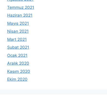
Temmuz 2021
Haziran 2021
Mayıs 2021
Nisan 2021
Mart 2021
Şubat 2021
Ocak 2021
Aralık 2020
Kasım 2020
Ekim 2020