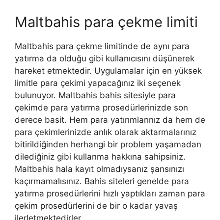
Maltbahis para çekme limiti
Maltbahis para çekme limitinde de aynı para
yatırma da olduğu gibi kullanıcısını düşünerek
hareket etmektedir. Uygulamalar için en yüksek
limitle para çekimi yapacağınız iki seçenek
bulunuyor. Maltbahis bahis sitesiyle para
çekimde para yatırma prosedürlerinizde son
derece basit. Hem para yatırımlarınız da hem de
para çekimlerinizde anlık olarak aktarmalarınız
bitirildiğinden herhangi bir problem yaşamadan
dilediğiniz gibi kullanma hakkına sahipsiniz.
Maltbahis hala kayıt olmadıysanız şansınızı
kaçırmamalısınız. Bahis siteleri genelde para
yatırma prosedürlerini hızlı yaptıkları zaman para
çekim prosedürlerini de bir o kadar yavaş
ilerletmektedirler.