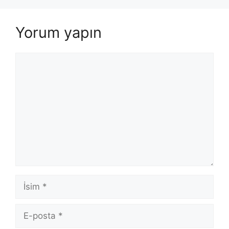
Yorum yapın
Yorum
İsim
E-
posta