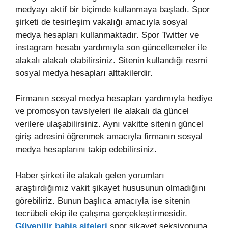
medyayı aktif bir biçimde kullanmaya başladı. Spor
şirketi de tesirleşim vakalığı amacıyla sosyal
medya hesapları kullanmaktadır. Spor Twitter ve
instagram hesabı yardımıyla son güncellemeler ile
alakalı alakalı olabilirsiniz. Sitenin kullandığı resmi
sosyal medya hesapları alttakilerdir.
Firmanın sosyal medya hesapları yardımıyla hediye
ve promosyon tavsiyeleri ile alakalı da güncel
verilere ulaşabilirsiniz. Aynı vakitte sitenin güncel
giriş adresini öğrenmek amacıyla firmanın sosyal
medya hesaplarını takip edebilirsiniz.
Haber şirketi ile alakalı gelen yorumları
araştırdığımız vakit şikayet hususunun olmadığını
görebiliriz. Bunun başlıca amacıyla ise sitenin
tecrübeli ekip ile çalışma gerçekleştirmesidir.
Güvenilir bahis siteleri
spor şikayet seksiyonuna