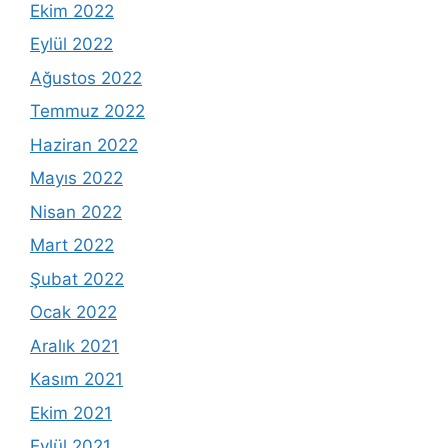
Ekim 2022
Eylül 2022
Ağustos 2022
Temmuz 2022
Haziran 2022
Mayıs 2022
Nisan 2022
Mart 2022
Şubat 2022
Ocak 2022
Aralık 2021
Kasım 2021
Ekim 2021
Eylül 2021