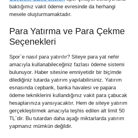
baktığımız vakit ödeme evresinde da herhangi
mesele oluşturmamaktadır.
Para Yatırma ve Para Çekme
Seçenekleri
Spor`e nasıl para yatırılır? Siteye para yat nehir
amacıyla kullanabileceğiniz fazlası ödeme sistemi
bulunuyor. Haber sitesine emniyetidir bir biçimde
dilediğiniz tutarda yatırım yapılabilirsiniz. Yatırım
esnasında cepbank, banka havalesi ve papara
ödeme tekniklerini kullandığınız vakit para çabucak
hesaplarınıza yansıyacaktır. Hem de siteye yatırım
gerçekleştirmek amacıyla teşhis edilen alt limit 50
TL`dir. Bu tutardan daha aşağı miktarlarda yatırım
yapmanız mümkün değildir.