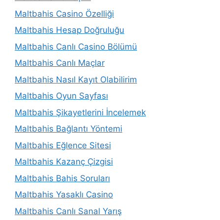
Maltbahis Casino Özelliği
Maltbahis Hesap Doğruluğu
Maltbahis Canlı Casino Bölümü
Maltbahis Canlı Maçlar
Maltbahis Nasıl Kayıt Olabilirim
Maltbahis Oyun Sayfası
Maltbahis Şikayetlerini İncelemek
Maltbahis Bağlantı Yöntemi
Maltbahis Eğlence Sitesi
Maltbahis Kazanç Çizgisi
Maltbahis Bahis Soruları
Maltbahis Yasaklı Casino
Maltbahis Canlı Sanal Yarış