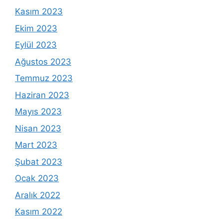
Kasım 2023
Ekim 2023
Eylül 2023
Ağustos 2023
Temmuz 2023
Haziran 2023
Mayıs 2023
Nisan 2023
Mart 2023
Şubat 2023
Ocak 2023
Aralık 2022
Kasım 2022