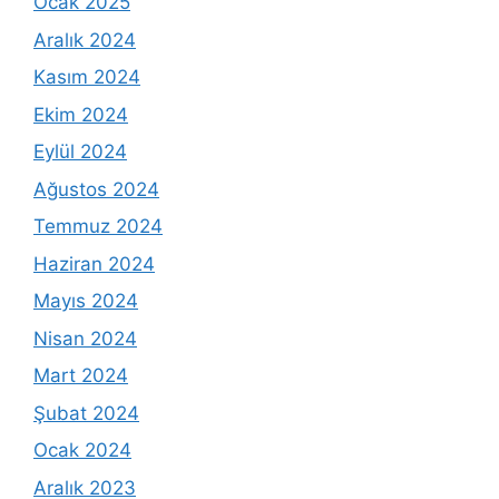
Ocak 2025
Aralık 2024
Kasım 2024
Ekim 2024
Eylül 2024
Ağustos 2024
Temmuz 2024
Haziran 2024
Mayıs 2024
Nisan 2024
Mart 2024
Şubat 2024
Ocak 2024
Aralık 2023