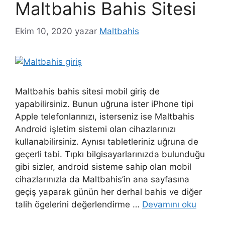
Maltbahis Bahis Sitesi
Ekim 10, 2020
yazar
Maltbahis
Maltbahis bahis sitesi mobil giriş de
yapabilirsiniz. Bunun uğruna ister iPhone tipi
Apple telefonlarınızı, isterseniz ise Maltbahis
Android işletim sistemi olan cihazlarınızı
kullanabilirsiniz. Aynısı tabletleriniz uğruna de
geçerli tabi. Tıpkı bilgisayarlarınızda bulunduğu
gibi sizler, android sisteme sahip olan mobil
cihazlarınızla da Maltbahis’in ana sayfasına
geçiş yaparak günün her derhal bahis ve diğer
talih ögelerini değerlendirme …
Devamını oku