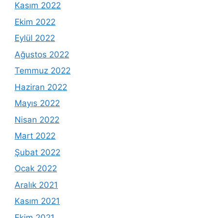
Kasım 2022
Ekim 2022
Eylül 2022
Ağustos 2022
Temmuz 2022
Haziran 2022
Mayıs 2022
Nisan 2022
Mart 2022
Şubat 2022
Ocak 2022
Aralık 2021
Kasım 2021
Ekim 2021