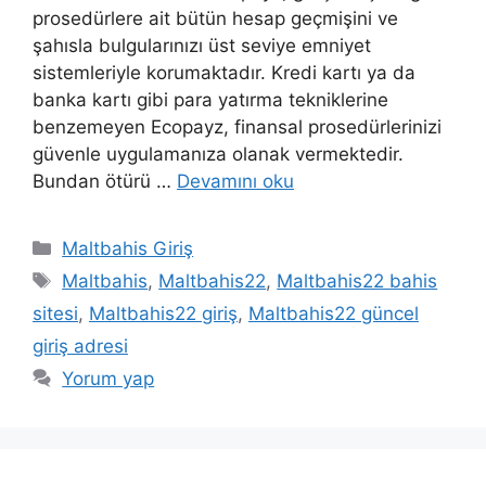
prosedürlere ait bütün hesap geçmişini ve
şahısla bulgularınızı üst seviye emniyet
sistemleriyle korumaktadır. Kredi kartı ya da
banka kartı gibi para yatırma tekniklerine
benzemeyen Ecopayz, finansal prosedürlerinizi
güvenle uygulamanıza olanak vermektedir.
Bundan ötürü …
Devamını oku
Kategoriler
Maltbahis Giriş
Etiketler
Maltbahis
,
Maltbahis22
,
Maltbahis22 bahis
sitesi
,
Maltbahis22 giriş
,
Maltbahis22 güncel
giriş adresi
Yorum yap