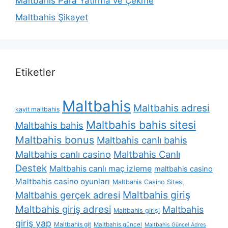
Maltbahis Para Yatırma ve Çekme
Maltbahis Şikayet
Etiketler
Maltbahis
Maltbahis adresi
kayit maltbahis
Maltbahis bahis sitesi
Maltbahis bahis
Maltbahis bonus
Maltbahis canlı bahis
Maltbahis canlı casino
Maltbahis Canlı
Destek
Maltbahis canlı maç izleme
maltbahis casino
Maltbahis casino oyunları
Maltbahis Casino Sitesi
Maltbahis giriş
Maltbahis gerçek adresi
Maltbahis giriş adresi
Maltbahis
Maltbahis girişi
giriş yap
Maltbahis git
Maltbahis güncel
Maltbahis Güncel Adres