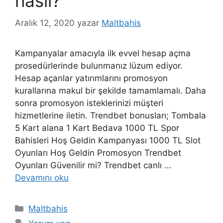
nasıl?
Aralık 12, 2020
yazar
Maltbahis
Kampanyalar amacıyla ilk evvel hesap açma
prosedürlerinde bulunmanız lüzum ediyor.
Hesap açanlar yatırımlarını promosyon
kurallarına makul bir şekilde tamamlamalı. Daha
sonra promosyon isteklerinizi müşteri
hizmetlerine iletin. Trendbet bonusları; Tombala
5 Kart alana 1 Kart Bedava 1000 TL Spor
Bahisleri Hoş Geldin Kampanyası 1000 TL Slot
Oyunları Hoş Geldin Promosyon Trendbet
Oyunları Güvenilir mi? Trendbet canlı …
Devamını oku
Kategoriler
Maltbahis