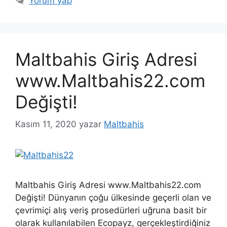
Yorum yap
Maltbahis Giriş Adresi
www.Maltbahis22.com
Değişti!
Kasım 11, 2020
yazar
Maltbahis
Maltbahis Giriş Adresi www.Maltbahis22.com
Değişti! Dünyanın çoğu ülkesinde geçerli olan ve
çevrimiçi alış veriş prosedürleri uğruna basit bir
olarak kullanılabilen Ecopayz, gerçekleştirdiğiniz