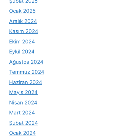
Şubat 2025
Ocak 2025
Aralık 2024
Kasım 2024
Ekim 2024
Eylül 2024
Ağustos 2024
Temmuz 2024
Haziran 2024
Mayıs 2024
Nisan 2024
Mart 2024
Şubat 2024
Ocak 2024