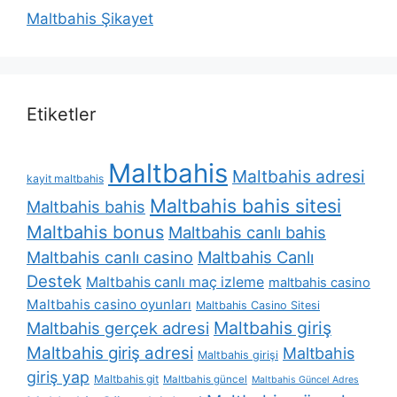
Maltbahis Şikayet
Etiketler
Maltbahis
Maltbahis adresi
kayit maltbahis
Maltbahis bahis sitesi
Maltbahis bahis
Maltbahis bonus
Maltbahis canlı bahis
Maltbahis canlı casino
Maltbahis Canlı
Destek
Maltbahis canlı maç izleme
maltbahis casino
Maltbahis casino oyunları
Maltbahis Casino Sitesi
Maltbahis giriş
Maltbahis gerçek adresi
Maltbahis giriş adresi
Maltbahis
Maltbahis girişi
giriş yap
Maltbahis git
Maltbahis güncel
Maltbahis Güncel Adres