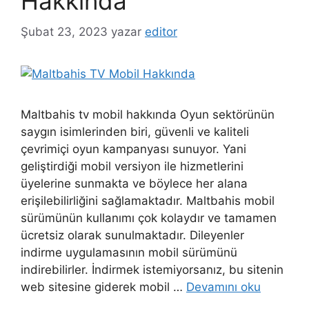
Hakkında
Şubat 23, 2023
yazar
editor
Maltbahis tv mobil hakkında Oyun sektörünün
saygın isimlerinden biri, güvenli ve kaliteli
çevrimiçi oyun kampanyası sunuyor. Yani
geliştirdiği mobil versiyon ile hizmetlerini
üyelerine sunmakta ve böylece her alana
erişilebilirliğini sağlamaktadır. Maltbahis mobil
sürümünün kullanımı çok kolaydır ve tamamen
ücretsiz olarak sunulmaktadır. Dileyenler
indirme uygulamasının mobil sürümünü
indirebilirler. İndirmek istemiyorsanız, bu sitenin
web sitesine giderek mobil …
Devamını oku