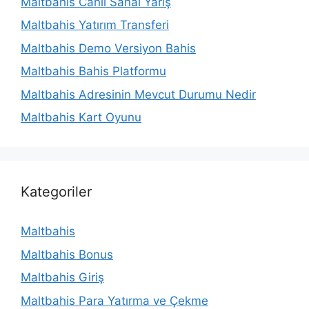
Maltbahis Canlı Sanal Yarış
Maltbahis Yatırım Transferi
Maltbahis Demo Versiyon Bahis
Maltbahis Bahis Platformu
Maltbahis Adresinin Mevcut Durumu Nedir
Maltbahis Kart Oyunu
Kategoriler
Maltbahis
Maltbahis Bonus
Maltbahis Giriş
Maltbahis Para Yatırma ve Çekme