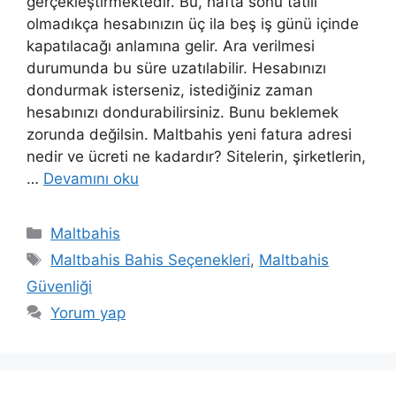
gerçekleştirmektedir. Bu, hafta sonu tatili
olmadıkça hesabınızın üç ila beş iş günü içinde
kapatılacağı anlamına gelir. Ara verilmesi
durumunda bu süre uzatılabilir. Hesabınızı
dondurmak isterseniz, istediğiniz zaman
hesabınızı dondurabilirsiniz. Bunu beklemek
zorunda değilsin. Maltbahis yeni fatura adresi
nedir ve ücreti ne kadardır? Sitelerin, şirketlerin,
…
Devamını oku
Kategoriler
Maltbahis
Etiketler
Maltbahis Bahis Seçenekleri
,
Maltbahis
Güvenliği
Yorum yap