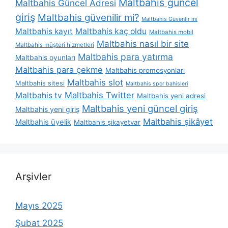
Maltbahis güncel
Maltbahis Güncel Adresi
giriş
Maltbahis güvenilir mi?
Maltbahis Güvenlir mi
Maltbahis kayıt
Maltbahis kaç oldu
Maltbahis mobil
Maltbahis nasıl bir site
Maltbahis müşteri hizmetleri
Maltbahis para yatırma
Maltbahis oyunları
Maltbahis para çekme
Maltbahis promosyonları
Maltbahis slot
Maltbahis sitesi
Maltbahis spor bahisleri
Maltbahis Twitter
Maltbahis tv
Maltbahis yeni adresi
Maltbahis yeni güncel giriş
Maltbahis yeni giriş
Maltbahis şikâyet
Maltbahis üyelik
Maltbahis şikayetvar
Arşivler
Mayıs 2025
Şubat 2025