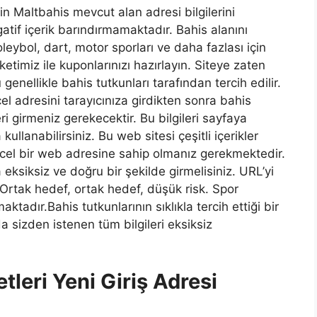
 Maltbahis mevcut alan adresi bilgilerini
gatif içerik barındırmamaktadır. Bahis alanını
 voleybol, dart, motor sporları ve daha fazlası için
etimiz ile kuponlarınızı hazırlayın. Siteye zaten
u genellikle bahis tutkunları tarafından tercih edilir.
l adresini tarayıcınıza girdikten sonra bahis
leri girmeniz gerekecektir. Bu bilgileri sayfaya
a kullanabilirsiniz. Bu web sitesi çeşitli içerikler
üncel bir web adresine sahip olmanız gerekmektedir.
siksiz ve doğru bir şekilde girmelisiniz. URL’yi
. Ortak hedef, ortak hedef, düşük risk. Spor
tadır.Bahis tutkunlarının sıklıkla tercih ettiği bir
a sizden istenen tüm bilgileri eksiksiz
tleri Yeni Giriş Adresi