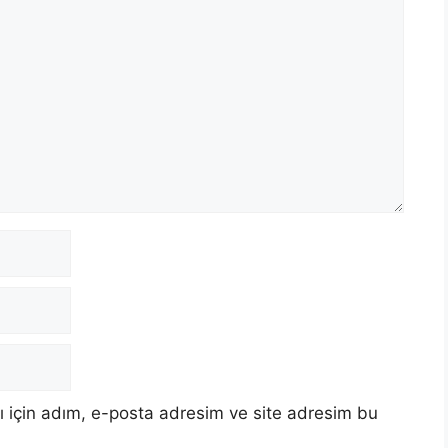
 için adım, e-posta adresim ve site adresim bu