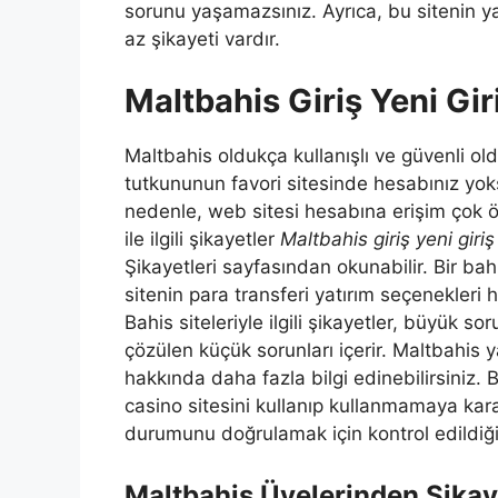
sorunu yaşamazsınız. Ayrıca, bu sitenin y
az şikayeti vardır.
Maltbahis Giriş Yeni Gir
Maltbahis oldukça kullanışlı ve güvenli oldu
tutkununun favori sitesinde hesabınız yo
nedenle, web sitesi hesabına erişim çok ön
ile ilgili şikayetler
Maltbahis giriş yeni giri
Şikayetleri sayfasından okunabilir. Bir bah
sitenin para transferi yatırım seçenekleri
Bahis siteleriyle ilgili şikayetler, büyük so
çözülen küçük sorunları içerir. Maltbahis 
hakkında daha fazla bilgi edinebilirsiniz. B
casino sitesini kullanıp kullanmamaya karar
durumunu doğrulamak için kontrol edildiği
Maltbahis Üyelerinden Şikay