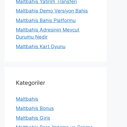
Maltbahis Yatırım Transferi
Maltbahis Demo Versiyon Bahis
Maltbahis Bahis Platformu
Maltbahis Adresinin Mevcut
Durumu Nedir
Maltbahis Kart Oyunu
Kategoriler
Maltbahis
Maltbahis Bonus
Maltbahis Giriş