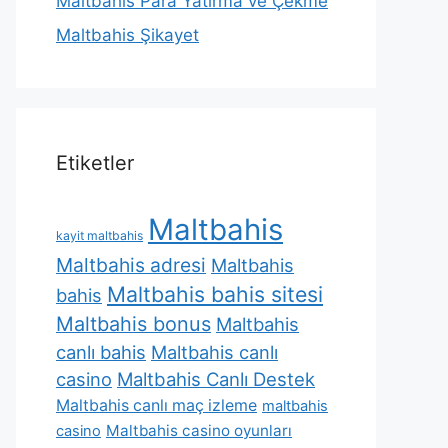
Maltbahis Para Yatırma ve Çekme
Maltbahis Şikayet
Etiketler
Maltbahis
kayit maltbahis
Maltbahis adresi
Maltbahis
Maltbahis bahis sitesi
bahis
Maltbahis bonus
Maltbahis
canlı bahis
Maltbahis canlı
casino
Maltbahis Canlı Destek
Maltbahis canlı maç izleme
maltbahis
Maltbahis casino oyunları
casino