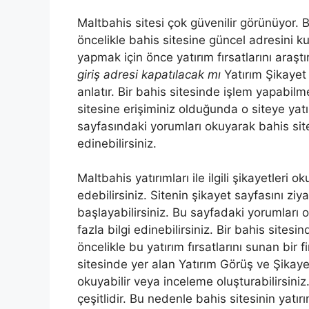
Maltbahis sitesi çok güvenilir görünüyor. B
öncelikle bahis sitesine güncel adresini ku
yapmak için önce yatırım fırsatlarını araşt
giriş adresi kapatılacak mı
Yatırım Şikayet
anlatır. Bir bahis sitesinde işlem yapabilme
sitesine erişiminiz olduğunda o siteye yatı
sayfasındaki yorumları okuyarak bahis sites
edinebilirsiniz.
Maltbahis yatırımları ile ilgili şikayetleri 
edebilirsiniz. Sitenin şikayet sayfasını z
başlayabilirsiniz. Bu sayfadaki yorumları
fazla bilgi edinebilirsiniz. Bir bahis sitesi
öncelikle bu yatırım fırsatlarını sunan bir f
sitesinde yer alan Yatırım Görüş ve Şikaye
okuyabilir veya inceleme oluşturabilirsiniz.
çeşitlidir. Bu nedenle bahis sitesinin yatırı