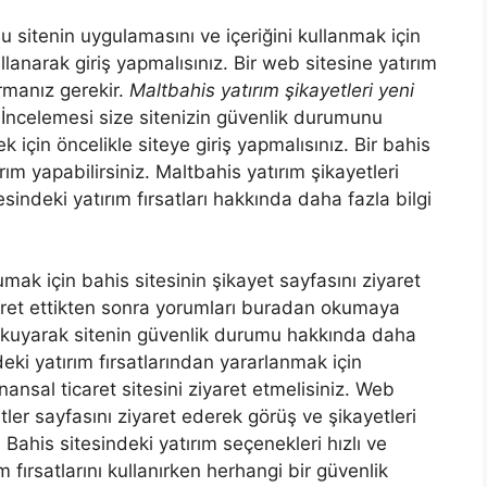
u sitenin uygulamasını ve içeriğini kullanmak için
llanarak giriş yapmalısınız. Bir web sitesine yatırım
ırmanız gerekir.
Maltbahis yatırım şikayetleri yeni
 İncelemesi size sitenizin güvenlik durumunu
k için öncelikle siteye giriş yapmalısınız. Bir bahis
rım yapabilirsiniz. Maltbahis yatırım şikayetleri
indeki yatırım fırsatları hakkında daha fazla bilgi
okumak için bahis sitesinin şikayet sayfasını ziyaret
iyaret ettikten sonra yorumları buradan okumaya
 okuyarak sitenin güvenlik durumu hakkında daha
ndeki yatırım fırsatlarından yararlanmak için
inansal ticaret sitesini ziyaret etmelisiniz. Web
tler sayfasını ziyaret ederek görüş ve şikayetleri
 Bahis sitesindeki yatırım seçenekleri hızlı ve
m fırsatlarını kullanırken herhangi bir güvenlik