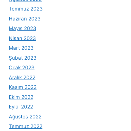
Temmuz 2023
Haziran 2023
Mayıs 2023
Nisan 2023
Mart 2023
Şubat 2023
Ocak 2023
Aralık 2022
Kasım 2022
Ekim 2022
Eylül 2022
Ağustos 2022
Temmuz 2022