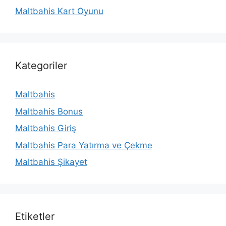
Maltbahis Kart Oyunu
Kategoriler
Maltbahis
Maltbahis Bonus
Maltbahis Giriş
Maltbahis Para Yatırma ve Çekme
Maltbahis Şikayet
Etiketler