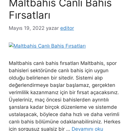
Maltbahis Canlı Bahis
Fırsatları
Mayıs 19, 2022
yazar
editor
Maltbahis canlı bahis fırsatları Maltbahis, spor
bahisleri sektöründe canlı bahis için uygun
olduğu belirlenen bir sitedir. Sistemi alıp
değerlendirmeye başlar başlamaz, gerçekten
verimlilik kazanmanız için bir fırsat açacaksınız.
Üyeleriniz, maç öncesi bahislerden ayrıntılı
şanslara kadar birçok düzenleme ve sistemde
ustalaşacak, böylece daha hızlı ve daha verimli
canlı bahis bölümüne odaklanabilirsiniz. Herkes
için sorgusuz sualsiz bir …
Devamını oku