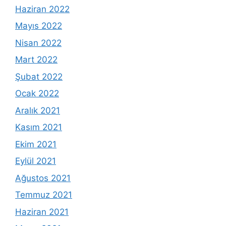
Haziran 2022
Mayıs 2022
Nisan 2022
Mart 2022
Şubat 2022
Ocak 2022
Aralık 2021
Kasım 2021
Ekim 2021
Eylül 2021
Ağustos 2021
Temmuz 2021
Haziran 2021