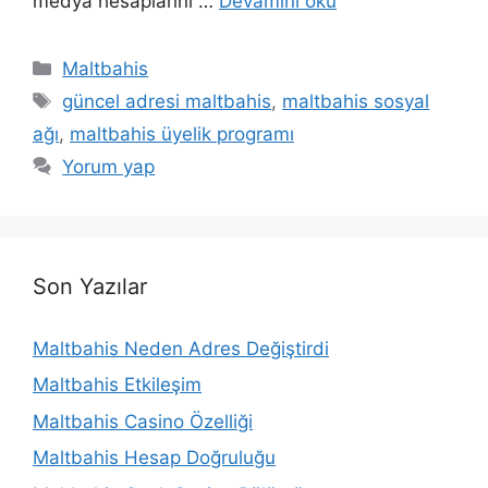
medya hesaplarını …
Devamını oku
Kategoriler
Maltbahis
Etiketler
güncel adresi maltbahis
,
maltbahis sosyal
ağı
,
maltbahis üyelik programı
Yorum yap
Son Yazılar
Maltbahis Neden Adres Değiştirdi
Maltbahis Etkileşim
Maltbahis Casino Özelliği
Maltbahis Hesap Doğruluğu