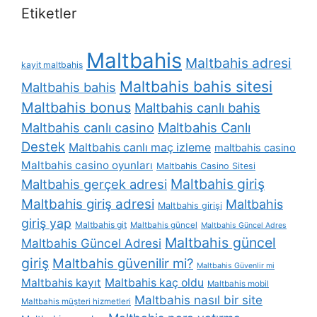
Etiketler
Maltbahis
Maltbahis adresi
kayit maltbahis
Maltbahis bahis sitesi
Maltbahis bahis
Maltbahis bonus
Maltbahis canlı bahis
Maltbahis canlı casino
Maltbahis Canlı
Destek
Maltbahis canlı maç izleme
maltbahis casino
Maltbahis casino oyunları
Maltbahis Casino Sitesi
Maltbahis giriş
Maltbahis gerçek adresi
Maltbahis giriş adresi
Maltbahis
Maltbahis girişi
giriş yap
Maltbahis git
Maltbahis güncel
Maltbahis Güncel Adres
Maltbahis güncel
Maltbahis Güncel Adresi
giriş
Maltbahis güvenilir mi?
Maltbahis Güvenlir mi
Maltbahis kayıt
Maltbahis kaç oldu
Maltbahis mobil
Maltbahis nasıl bir site
Maltbahis müşteri hizmetleri