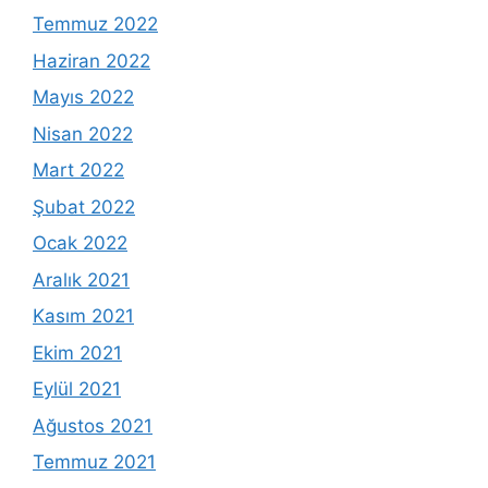
Temmuz 2022
Haziran 2022
Mayıs 2022
Nisan 2022
Mart 2022
Şubat 2022
Ocak 2022
Aralık 2021
Kasım 2021
Ekim 2021
Eylül 2021
Ağustos 2021
Temmuz 2021