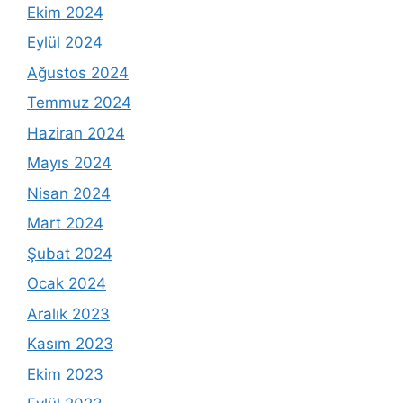
Ekim 2024
Eylül 2024
Ağustos 2024
Temmuz 2024
Haziran 2024
Mayıs 2024
Nisan 2024
Mart 2024
Şubat 2024
Ocak 2024
Aralık 2023
Kasım 2023
Ekim 2023