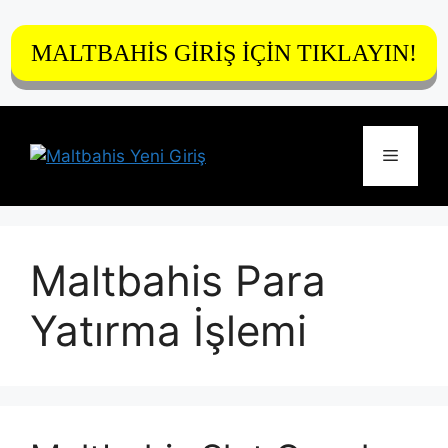
MALTBAHİS GİRİŞ İÇİN TIKLAYIN!
İçeriğe
atla
Menü
Maltbahis Para
Yatırma İşlemi