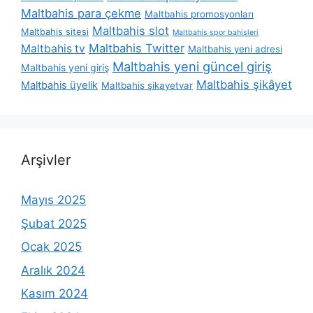
Maltbahis para çekme
Maltbahis promosyonları
Maltbahis slot
Maltbahis sitesi
Maltbahis spor bahisleri
Maltbahis Twitter
Maltbahis tv
Maltbahis yeni adresi
Maltbahis yeni güncel giriş
Maltbahis yeni giriş
Maltbahis şikâyet
Maltbahis üyelik
Maltbahis şikayetvar
Arşivler
Mayıs 2025
Şubat 2025
Ocak 2025
Aralık 2024
Kasım 2024