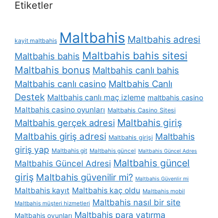
Etiketler
Maltbahis
Maltbahis adresi
kayit maltbahis
Maltbahis bahis sitesi
Maltbahis bahis
Maltbahis bonus
Maltbahis canlı bahis
Maltbahis canlı casino
Maltbahis Canlı
Destek
Maltbahis canlı maç izleme
maltbahis casino
Maltbahis casino oyunları
Maltbahis Casino Sitesi
Maltbahis giriş
Maltbahis gerçek adresi
Maltbahis giriş adresi
Maltbahis
Maltbahis girişi
giriş yap
Maltbahis git
Maltbahis güncel
Maltbahis Güncel Adres
Maltbahis güncel
Maltbahis Güncel Adresi
giriş
Maltbahis güvenilir mi?
Maltbahis Güvenlir mi
Maltbahis kayıt
Maltbahis kaç oldu
Maltbahis mobil
Maltbahis nasıl bir site
Maltbahis müşteri hizmetleri
Maltbahis para yatırma
Maltbahis oyunları