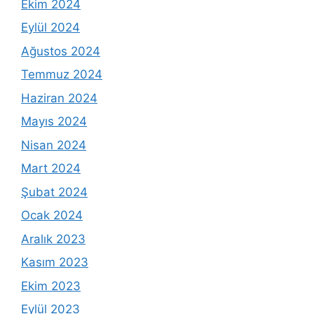
Ekim 2024
Eylül 2024
Ağustos 2024
Temmuz 2024
Haziran 2024
Mayıs 2024
Nisan 2024
Mart 2024
Şubat 2024
Ocak 2024
Aralık 2023
Kasım 2023
Ekim 2023
Eylül 2023