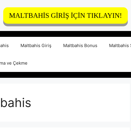
MALTBAHİS GİRİŞ İÇİN TIKLAYIN!
bahis
Maltbahis Giriş
Maltbahis Bonus
Maltbahis 
ırma ve Çekme
 bahis