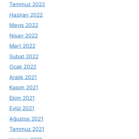
Temmuz 2022
Haziran 2022
Mayıs 2022
Nisan 2022
Mart 2022
Şubat 2022
Ocak 2022
Aralık 2021
Kasım 2021
Ekim 2021
Eylül 2021
Ağustos 2021
Temmuz 2021