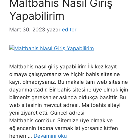
Maltbahis Nasıl Giriş
Yapabilirim
Mart 30, 2023
yazar
editor
Maltbahis nasıl giriş yapabilirim İlk kez kayıt
olmaya çalışıyorsanız ve hiçbir bahis sitesine
kayıt olmadıysanız. Bu makale tam web sitesine
dayanmaktadır. Bir bahis sitesine üye olmak için
bilmeniz gerekenler aslında oldukça basittir. Bu
web sitesinin mevcut adresi. Maltbahis siteyi
yeni ziyaret etti. Güncel adresi
Maltbahis.com’dur. Sitemize üye olmak ve
eğlencenin tadına varmak istiyorsanız lütfen
hemen …
Devamını oku