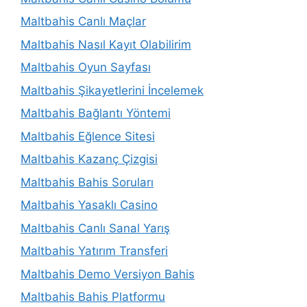
Maltbahis Canlı Maçlar
Maltbahis Nasıl Kayıt Olabilirim
Maltbahis Oyun Sayfası
Maltbahis Şikayetlerini İncelemek
Maltbahis Bağlantı Yöntemi
Maltbahis Eğlence Sitesi
Maltbahis Kazanç Çizgisi
Maltbahis Bahis Soruları
Maltbahis Yasaklı Casino
Maltbahis Canlı Sanal Yarış
Maltbahis Yatırım Transferi
Maltbahis Demo Versiyon Bahis
Maltbahis Bahis Platformu