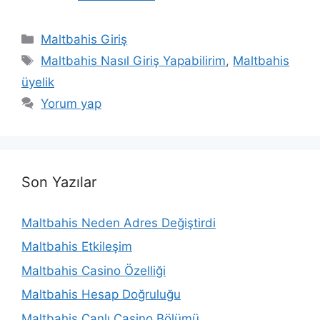
Kategoriler
Maltbahis Giriş
Etiketler
Maltbahis Nasıl Giriş Yapabilirim
,
Maltbahis
üyelik
Yorum yap
Son Yazılar
Maltbahis Neden Adres Değiştirdi
Maltbahis Etkileşim
Maltbahis Casino Özelliği
Maltbahis Hesap Doğruluğu
Maltbahis Canlı Casino Bölümü