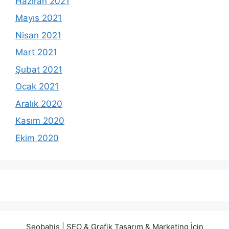
Haziran 2021
Mayıs 2021
Nisan 2021
Mart 2021
Şubat 2021
Ocak 2021
Aralık 2020
Kasım 2020
Ekim 2020
Seobahis | SEO & Grafik Tasarım & Marketing İçin