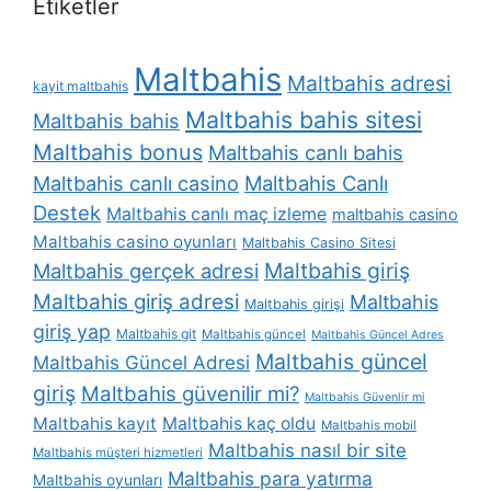
Etiketler
Maltbahis
Maltbahis adresi
kayit maltbahis
Maltbahis bahis sitesi
Maltbahis bahis
Maltbahis bonus
Maltbahis canlı bahis
Maltbahis canlı casino
Maltbahis Canlı
Destek
Maltbahis canlı maç izleme
maltbahis casino
Maltbahis casino oyunları
Maltbahis Casino Sitesi
Maltbahis giriş
Maltbahis gerçek adresi
Maltbahis giriş adresi
Maltbahis
Maltbahis girişi
giriş yap
Maltbahis git
Maltbahis güncel
Maltbahis Güncel Adres
Maltbahis güncel
Maltbahis Güncel Adresi
giriş
Maltbahis güvenilir mi?
Maltbahis Güvenlir mi
Maltbahis kayıt
Maltbahis kaç oldu
Maltbahis mobil
Maltbahis nasıl bir site
Maltbahis müşteri hizmetleri
Maltbahis para yatırma
Maltbahis oyunları