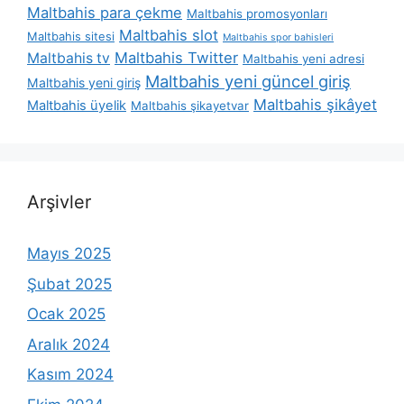
Maltbahis para çekme
Maltbahis promosyonları
Maltbahis slot
Maltbahis sitesi
Maltbahis spor bahisleri
Maltbahis Twitter
Maltbahis tv
Maltbahis yeni adresi
Maltbahis yeni güncel giriş
Maltbahis yeni giriş
Maltbahis şikâyet
Maltbahis üyelik
Maltbahis şikayetvar
Arşivler
Mayıs 2025
Şubat 2025
Ocak 2025
Aralık 2024
Kasım 2024