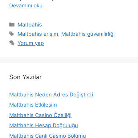
Devamını oku
Kategoriler
Maltbahis
Etiketler
Maltbahis erişim
,
Maltbahis güvenilirliği
Yorum yap
Son Yazılar
Maltbahis Neden Adres Değiştirdi
Maltbahis Etkileşim
Maltbahis Casino Özelliği
Maltbahis Hesap Doğruluğu
Maltbahis Canlı Casino Bölümü