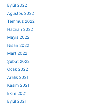
Eylül 2022
Ağustos 2022
Temmuz 2022
Haziran 2022
Mayıs 2022
Nisan 2022
Mart 2022
Şubat 2022
Ocak 2022
Aralık 2021
Kasım 2021
Ekim 2021
Eylül 2021