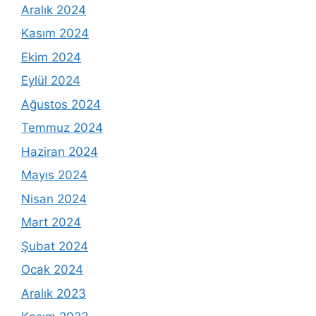
Aralık 2024
Kasım 2024
Ekim 2024
Eylül 2024
Ağustos 2024
Temmuz 2024
Haziran 2024
Mayıs 2024
Nisan 2024
Mart 2024
Şubat 2024
Ocak 2024
Aralık 2023