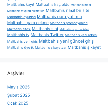
Maltbahis kayıt
Maltbahis kaç oldu
Maltbahis mobil
Maltbahis nasıl bir site
Maltbahis müşteri hizmetleri
Maltbahis para yatırma
Maltbahis oyunları
Maltbahis para çekme
Maltbahis promosyonları
Maltbahis slot
Maltbahis sitesi
Maltbahis spor bahisleri
Maltbahis Twitter
Maltbahis tv
Maltbahis yeni adresi
Maltbahis yeni güncel giriş
Maltbahis yeni giriş
Maltbahis şikâyet
Maltbahis üyelik
Maltbahis şikayetvar
Arşivler
Mayıs 2025
Şubat 2025
Ocak 2025