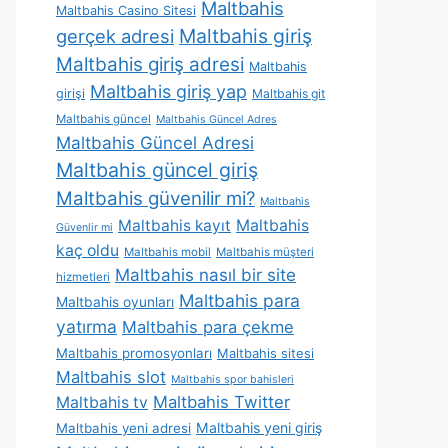
Maltbahis
Maltbahis Casino Sitesi
Maltbahis giriş
gerçek adresi
Maltbahis giriş adresi
Maltbahis
Maltbahis giriş yap
girişi
Maltbahis git
Maltbahis güncel
Maltbahis Güncel Adres
Maltbahis Güncel Adresi
Maltbahis güncel giriş
Maltbahis güvenilir mi?
Maltbahis
Maltbahis kayıt
Maltbahis
Güvenlir mi
kaç oldu
Maltbahis mobil
Maltbahis müşteri
Maltbahis nasıl bir site
hizmetleri
Maltbahis para
Maltbahis oyunları
yatırma
Maltbahis para çekme
Maltbahis promosyonları
Maltbahis sitesi
Maltbahis slot
Maltbahis spor bahisleri
Maltbahis Twitter
Maltbahis tv
Maltbahis yeni giriş
Maltbahis yeni adresi