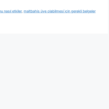
 nasıl etkiler
,
maltbahis üye olabilmesi i̇çin gerekli belgeler