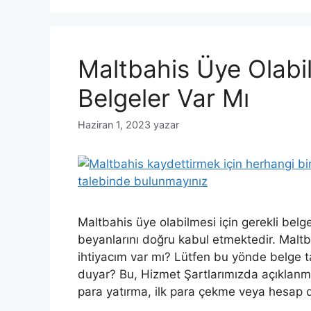
Maltbahis Üye Olabil
Belgeler Var Mı
Haziran 1, 2023
yazar
Maltbahis üye olabilmesi için gerekli belge
beyanlarını doğru kabul etmektedir. Maltb
ihtiyacım var mı? Lütfen bu yönde belge 
duyar? Bu, Hizmet Şartlarımızda açıklanmak
para yatırma, ilk para çekme veya hesap