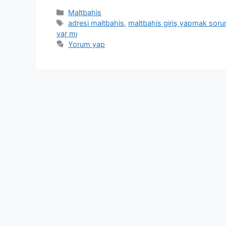
Kategoriler
Maltbahis
Etiketler
adresi maltbahis
,
maltbahis giriş yapmak sorunu
var mı
Yorum yap