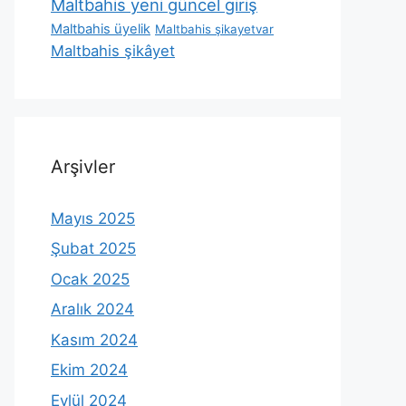
Maltbahis yeni güncel giriş
Maltbahis üyelik
Maltbahis şikayetvar
Maltbahis şikâyet
Arşivler
Mayıs 2025
Şubat 2025
Ocak 2025
Aralık 2024
Kasım 2024
Ekim 2024
Eylül 2024