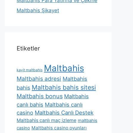
Maltbahis Para Yatırma ve Çekme
Maltbahis Şikayet
Etiketler
Maltbahis
kayit maltbahis
Maltbahis adresi
Maltbahis
Maltbahis bahis sitesi
bahis
Maltbahis bonus
Maltbahis
canlı bahis
Maltbahis canlı
casino
Maltbahis Canlı Destek
Maltbahis canlı maç izleme
maltbahis
Maltbahis casino oyunları
casino