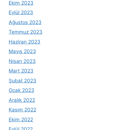
Ekim 2023
Eylül 2023
Ağustos 2023
Temmuz 2023
Haziran 2023
Mayıs 2023
Nisan 2023
Mart 2023
Şubat 2023
Ocak 2023
Aralık 2022
Kasım 2022
Ekim 2022
Eylül 2022