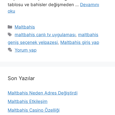
tablosu ve bahisler değişmeden …
Devamını
oku
Kategoriler
Maltbahis
Etiketler
maltbahis canlı tv uygulaması
,
maltbahis
geniş seçenek yelpazesi
,
Maltbahis giriş yap
Yorum yap
Son Yazılar
Maltbahis Neden Adres Değiştirdi
Maltbahis Etkileşim
Maltbahis Casino Özelliği