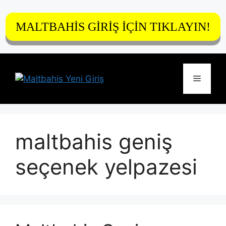
MALTBAHİS GİRİŞ İÇİN TIKLAYIN!
İçeriğe
atla
Menü
maltbahis geniş
seçenek yelpazesi