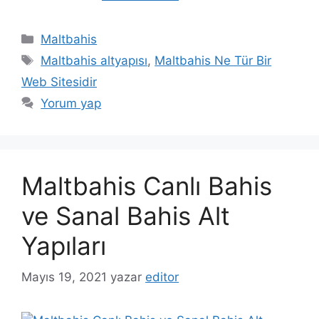
Kategoriler
Maltbahis
Etiketler
Maltbahis altyapısı
,
Maltbahis Ne Tür Bir
Web Sitesidir
Yorum yap
Maltbahis Canlı Bahis
ve Sanal Bahis Alt
Yapıları
Mayıs 19, 2021
yazar
editor