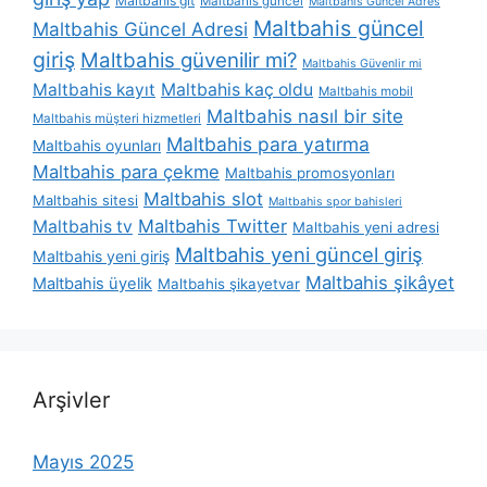
Maltbahis git
Maltbahis güncel
Maltbahis Güncel Adres
Maltbahis güncel
Maltbahis Güncel Adresi
giriş
Maltbahis güvenilir mi?
Maltbahis Güvenlir mi
Maltbahis kayıt
Maltbahis kaç oldu
Maltbahis mobil
Maltbahis nasıl bir site
Maltbahis müşteri hizmetleri
Maltbahis para yatırma
Maltbahis oyunları
Maltbahis para çekme
Maltbahis promosyonları
Maltbahis slot
Maltbahis sitesi
Maltbahis spor bahisleri
Maltbahis Twitter
Maltbahis tv
Maltbahis yeni adresi
Maltbahis yeni güncel giriş
Maltbahis yeni giriş
Maltbahis şikâyet
Maltbahis üyelik
Maltbahis şikayetvar
Arşivler
Mayıs 2025