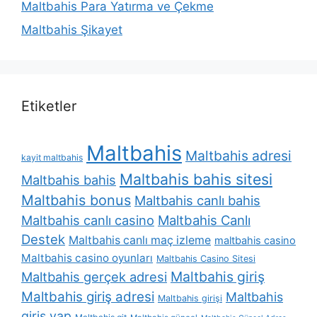
Maltbahis Para Yatırma ve Çekme
Maltbahis Şikayet
Etiketler
Maltbahis
Maltbahis adresi
kayit maltbahis
Maltbahis bahis sitesi
Maltbahis bahis
Maltbahis bonus
Maltbahis canlı bahis
Maltbahis canlı casino
Maltbahis Canlı
Destek
Maltbahis canlı maç izleme
maltbahis casino
Maltbahis casino oyunları
Maltbahis Casino Sitesi
Maltbahis giriş
Maltbahis gerçek adresi
Maltbahis giriş adresi
Maltbahis
Maltbahis girişi
giriş yap