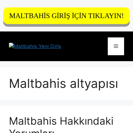
MALTBAHİS GİRİŞ İÇİN TIKLAYIN!
İçeriğe
atla
Menü
Maltbahis altyapısı
Maltbahis Hakkındaki