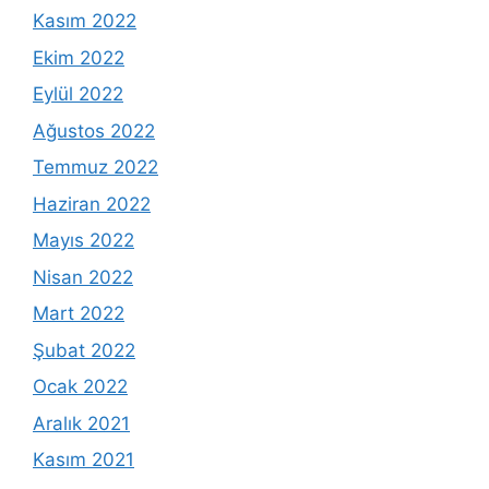
Kasım 2022
Ekim 2022
Eylül 2022
Ağustos 2022
Temmuz 2022
Haziran 2022
Mayıs 2022
Nisan 2022
Mart 2022
Şubat 2022
Ocak 2022
Aralık 2021
Kasım 2021