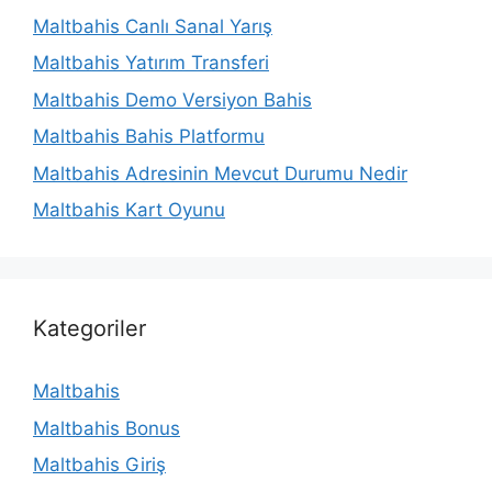
Maltbahis Canlı Sanal Yarış
Maltbahis Yatırım Transferi
Maltbahis Demo Versiyon Bahis
Maltbahis Bahis Platformu
Maltbahis Adresinin Mevcut Durumu Nedir
Maltbahis Kart Oyunu
Kategoriler
Maltbahis
Maltbahis Bonus
Maltbahis Giriş