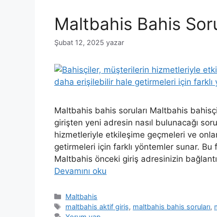
Maltbahis Bahis Soru
Şubat 12, 2025
yazar
Maltbahis bahis soruları Maltbahis bahisç
girişten yeni adresin nasıl bulunacağı soru
hizmetleriyle etkileşime geçmeleri ve onları
getirmeleri için farklı yöntemler sunar. Bu 
Maltbahis önceki giriş adresinizin bağlant
Devamını oku
Kategoriler
Maltbahis
Etiketler
maltbahis aktif giriş
,
maltbahis bahis soruları
,
Yorum yap