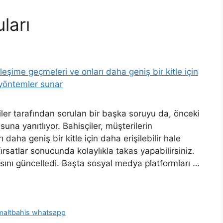
ları
iler tarafından sorulan bir başka soruyu da, önceki
suna yanıtlıyor. Bahisçiler, müşterilerin
 daha geniş bir kitle için daha erişilebilir hale
fırsatlar sonucunda kolaylıkla takas yapabilirsiniz.
ısını güncelledi. Başta sosyal medya platformları …
maltbahis whatsapp