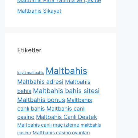
Maltbahis Para Yatırma ve Çekme
Maltbahis Şikayet
Etiketler
Maltbahis
kayit maltbahis
Maltbahis adresi
Maltbahis
Maltbahis bahis sitesi
bahis
Maltbahis bonus
Maltbahis
canlı bahis
Maltbahis canlı
casino
Maltbahis Canlı Destek
Maltbahis canlı maç izleme
maltbahis
Maltbahis casino oyunları
casino