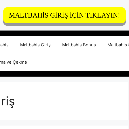
MALTBAHİS GİRİŞ İÇİN TIKLAYIN!
bahis
Maltbahis Giriş
Maltbahis Bonus
Maltbahis 
ırma ve Çekme
riş