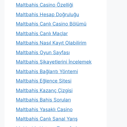
Maltbahis Casino Özelliği
Maltbahis Hesap Doğruluğu
Maltbahis Canlı Casino Bölümü
Maltbahis Canlı Maçlar
Maltbahis Nasıl Kayıt Olabilirim
Maltbahis Oyun Sayfası
Maltbahis Şikayetlerini İncelemek
Maltbahis Bağlantı Yöntemi
Maltbahis Eğlence Sitesi
Maltbahis Kazanç Çizgisi
Maltbahis Bahis Soruları
Maltbahis Yasaklı Casino
Maltbahis Canlı Sanal Yarış