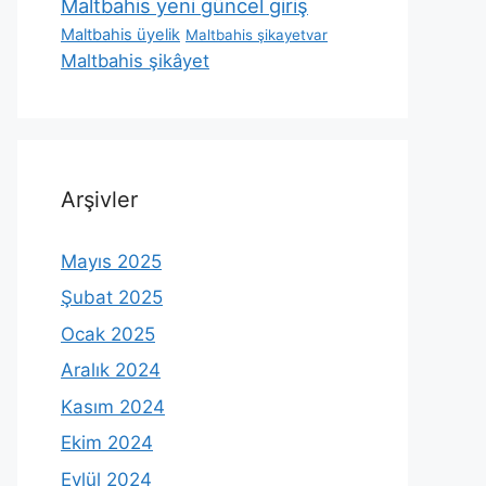
Maltbahis yeni güncel giriş
Maltbahis üyelik
Maltbahis şikayetvar
Maltbahis şikâyet
Arşivler
Mayıs 2025
Şubat 2025
Ocak 2025
Aralık 2024
Kasım 2024
Ekim 2024
Eylül 2024