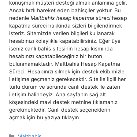
konuşmak müşteri desteği almak anlamına gelir.
Ancak hızlı hareket eden bahisçiler yoktur. Bu
nedenle
Maltbahis hesap kapatma süreci
hesap
kapatma süreci hakkında sizleri bilgilendirmek
isteriz. Sitemizde verilen bilgileri kullanarak
hesabınızı kolaylıkla kapatabilirsiniz. Eğer üye
iseniz canlı bahis sitesinin hesap kısmında
hesabınızı kapatabileceğiniz bir buton
bulunmamaktadır. Maltbahis Hesap Kapatma
Süreci: Hesabınızı silmek için destek ekibimizle
iletişime geçmeniz gerekecektir. Site ile ilgili her
türlü durum ve sorunda canlı destek ile zaten
iletişim halindeyiz. Ana sayfanın sağ alt
köşesindeki mavi destek metnine tıklamanız
gerekmektedir. Canlı destek seçeneklerini
açmak için bu yazıya tıklayın.
Kategoriler
Maltbahis