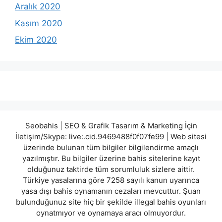
Aralık 2020
Kasım 2020
Ekim 2020
Seobahis | SEO & Grafik Tasarım & Marketing İçin
İletişim/Skype: live:.cid.9469488f0f07fe99 | Web sitesi
üzerinde bulunan tüm bilgiler bilgilendirme amaçlı
yazılmıştır. Bu bilgiler üzerine bahis sitelerine kayıt
olduğunuz taktirde tüm sorumluluk sizlere aittir.
Türkiye yasalarına göre 7258 sayılı kanun uyarınca
yasa dışı bahis oynamanın cezaları mevcuttur. Şuan
bulunduğunuz site hiç bir şekilde illegal bahis oyunları
oynatmıyor ve oynamaya aracı olmuyordur.