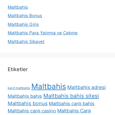
Maltbahis
Maltbahis Bonus
Maltbahis Giriş
Maltbahis Para Yatırma ve Çekme
Maltbahis Şikayet
Etiketler
Maltbahis
Maltbahis adresi
kayit maltbahis
Maltbahis bahis sitesi
Maltbahis bahis
Maltbahis bonus
Maltbahis canlı bahis
Maltbahis canlı casino
Maltbahis Canlı