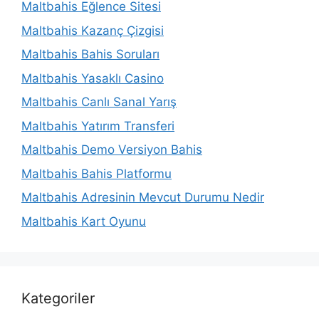
Maltbahis Eğlence Sitesi
Maltbahis Kazanç Çizgisi
Maltbahis Bahis Soruları
Maltbahis Yasaklı Casino
Maltbahis Canlı Sanal Yarış
Maltbahis Yatırım Transferi
Maltbahis Demo Versiyon Bahis
Maltbahis Bahis Platformu
Maltbahis Adresinin Mevcut Durumu Nedir
Maltbahis Kart Oyunu
Kategoriler