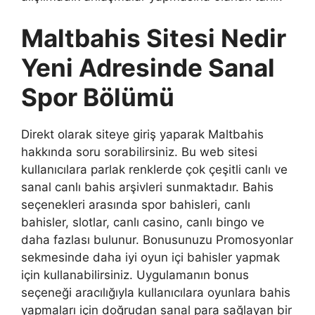
Maltbahis Sitesi Nedir
Yeni Adresinde Sanal
Spor Bölümü
Direkt olarak siteye giriş yaparak Maltbahis
hakkında soru sorabilirsiniz. Bu web sitesi
kullanıcılara parlak renklerde çok çeşitli canlı ve
sanal canlı bahis arşivleri sunmaktadır. Bahis
seçenekleri arasında spor bahisleri, canlı
bahisler, slotlar, canlı casino, canlı bingo ve
daha fazlası bulunur. Bonusunuzu Promosyonlar
sekmesinde daha iyi oyun içi bahisler yapmak
için kullanabilirsiniz. Uygulamanın bonus
seçeneği aracılığıyla kullanıcılara oyunlara bahis
yapmaları için doğrudan sanal para sağlayan bir