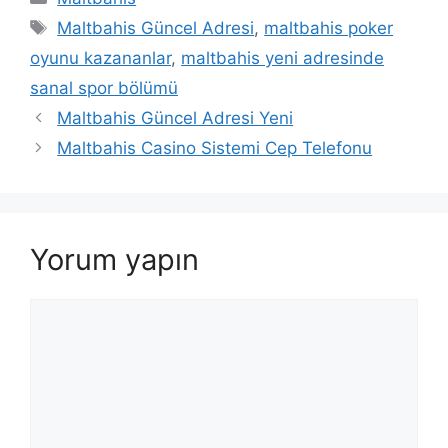
Etiketler
Maltbahis Güncel Adresi
,
maltbahis poker
oyunu kazananlar
,
maltbahis yeni adresinde
sanal spor bölümü
Maltbahis Güncel Adresi Yeni
Maltbahis Casino Sistemi Cep Telefonu
Yorum yapın
Yorum