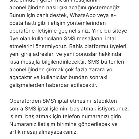
aboneliğinden nasıl çıkılacağını göstereceğiz.
Bunun için canlı destek, WhatsApp veya e-
posta hattı gibi iletişim yöntemlerinden
operatörle iletişime geçmelisiniz. Yine bu siteye
üye olan kullanıcıların SMS mesajlarını iptal
etmelerini önermiyoruz. Bahis platformu üyeleri,
yeni giriş adresleri ve yeni bonuslar hakkında
kısa mesajla bilgilendirilecektir. SMS bültenleri
aboneliğinden çıkmak çok fazla zarara yol
açacaktır ve kullanıcılar bundan sonraki
gelişmelerden haberdar edilecektir.
Operatörden SMS’i iptal etmesini istedikten
sonra SMS iptal işlemini başlatmak istiyorsunuz.
İşlemi başlatmak için telefon numaranızı girin.
Numaranız iletişim birimine gönderilecek ve
artık mesaj almayacaksınız.