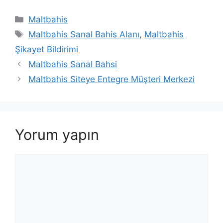
Kategoriler
Maltbahis
Etiketler
Maltbahis Sanal Bahis Alanı
,
Maltbahis
Şikayet Bildirimi
Maltbahis Sanal Bahsi
Maltbahis Siteye Entegre Müşteri Merkezi
Yorum yapın
Yorum