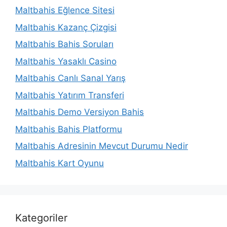
Maltbahis Eğlence Sitesi
Maltbahis Kazanç Çizgisi
Maltbahis Bahis Soruları
Maltbahis Yasaklı Casino
Maltbahis Canlı Sanal Yarış
Maltbahis Yatırım Transferi
Maltbahis Demo Versiyon Bahis
Maltbahis Bahis Platformu
Maltbahis Adresinin Mevcut Durumu Nedir
Maltbahis Kart Oyunu
Kategoriler