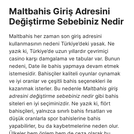
Maltbahis Giriş Adresini
Değiştirme Sebebiniz Nedir
Maltbahis her zaman son giriş adresini
kullanmasının nedeni Türkiye’deki yasak. Ne
yazık ki, Türkiye’de uzun yıllardır çevrimiçi
casino karşı damgalama ve tabular var. Bunun
nedeni, Date ile bahis yapmaya devam etmek
istemesidir. Bahisçiler kaliteli oyunlar oynamak
ve iyi oranlar ve çeşitli bahis seçenekleri ile
kazanmak isterler. Bu nedenle
Maltbahis giriş
adresini değiştirme sebebiniz nedir
gibi bahis
siteleri en iyi seçiminizdir. Ne yazık ki, flört
bahisçileri, yalnızca sınırlı bahis fırsatları ve
düşük oranlarla spor bahislerine bahis
yapabilirler, bu da kaybetmelerine neden olur.
Ülkeler hem önlem hem de ceza olarak bu